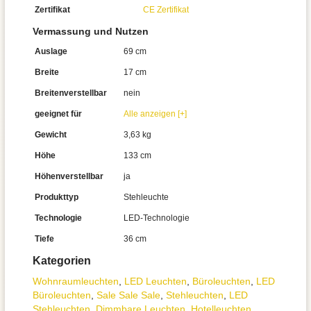
Zertifikat
CE Zertifikat
Vermassung und Nutzen
Auslage
69 cm
Breite
17 cm
Breitenverstellbar
nein
geeignet für
Alle anzeigen [+]
Gewicht
3,63 kg
Höhe
133 cm
Höhenverstellbar
ja
Produkttyp
Stehleuchte
Technologie
LED-Technologie
Tiefe
36 cm
Kategorien
Wohnraum­leuchten
,
LED Leuchten
,
Büroleuchten
,
LED
Büroleuchten
,
Sale Sale Sale
,
Stehleuchten
,
LED
Stehleuchten
,
Dimmbare Leuchten
,
Hotelleuchten
,