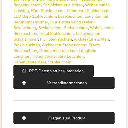
Bogenleuchten
,
Schlafzimmer­leuchten
,
Wohnzimmer­
leuchten
,
Büro Stehleuchten
,
Dimmbare Stehleuchten
,
LED Büro Stehleuchten
,
Leseleuchten
,
Leuchten mit
Berührungsdimmer
,
Flurleuchten und Dielen-
Beleuchtung
,
Schlafzimmer Stehleuchten
,
Wohnzimmer
Stehleuchten
,
Hotel Stehleuchten
,
Leseleuchten
Schlafzimmer
,
Flur Stehleuchten
,
Architektur­leuchten
,
Praxisleuchten
,
Architektur Stehleuchten
,
Praxis
Stehleuchten
,
Gebogene Leuchten
,
Längliche
Leuchten
,
Höhenverstellbare Leuchten
,
Höhenverstellbare Stehleuchten
PDF-Datenblatt herunterladen
Versandinformationen
Fragen zum Produkt