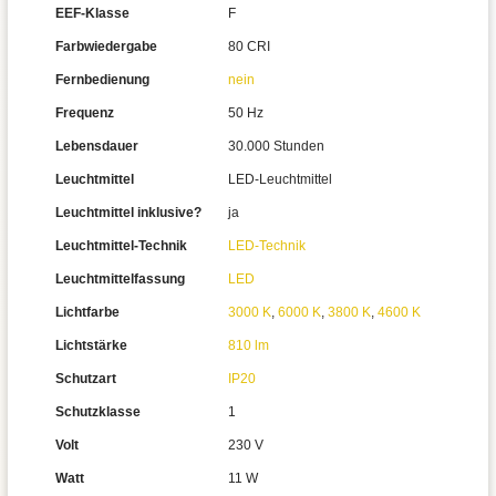
EEF-Klasse
F
Farbwiedergabe
80 CRI
Fernbedienung
nein
Frequenz
50 Hz
Lebensdauer
30.000 Stunden
Leuchtmittel
LED-Leuchtmittel
Leuchtmittel inklusive?
ja
Leuchtmittel-Technik
LED-Technik
Leuchtmittelfassung
LED
Lichtfarbe
3000 K
,
6000 K
,
3800 K
,
4600 K
Lichtstärke
810 lm
Schutzart
IP20
Schutzklasse
1
Volt
230 V
Watt
11 W