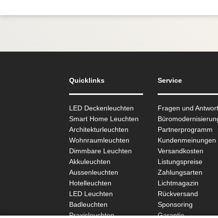
Quicklinks
Service
LED Deckenleuchten
Fragen und Antwor
Smart Home Leuchten
Büromodernisierun
Architekturleuchten
Partnerprogramm
Wohnraum­leuchten
Kundenmeinungen
Dimmbare Leuchten
Versandkosten
Akkuleuchten
Listungspreise
Aussen­leuchten
Zahlungsarten
Hotelleuchten
Lichtmagazin
LED Leuchten
Rückversand
Badleuchten
Sponsoring
Praxisleuchten
Garantie