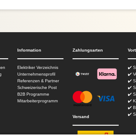
Information
Zahlungsarten
Vort
ten
Elektriker Verzeichnis
✔️ 
g
Unternehmensprofil
✔️ V
Referenzen & Partner
✔️ 
Schweizerische Post
✔️ S
B2B Programme
✔️ S
Mitarbeiterprogramm
✔️ K
✔️ 
✔️ S
Versand