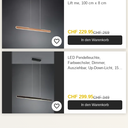
Lift me, 100 cm x 8 cm
CHF 229.95
CHF 269
In den Warenkorb
LED Pendelleuchte,
Farbwechsler, Dimmer,
Ausziehbar, Up-Down-Licht, 150
cm Höhe
CHF 299.95
CHF 349
In den Warenkorb