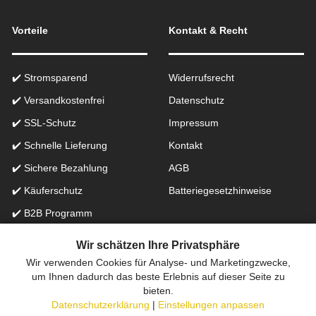
Vorteile
Kontakt & Recht
✔️ Stromsparend
Widerrufsrecht
✔️ Versandkostenfrei
Datenschutz
✔️ SSL-Schutz
Impressum
✔️ Schnelle Lieferung
Kontakt
✔️ Sichere Bezahlung
AGB
✔️ Käuferschutz
Batteriegesetzhinweise
✔️ B2B Programm
✔️ Schneller Support
Wir schätzen Ihre Privatsphäre
Wir verwenden Cookies für Analyse- und Marketingzwecke,
Onlinefachhandel in der Schweiz für Beleuchtung seit 2012 |
um Ihnen dadurch das beste Erlebnis auf dieser Seite zu
bieten.
Erstellt mit
peleides.io
Datenschutzerklärung
|
Einstellungen anpassen