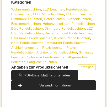
Kategorien
Wohnraum­leuchten
,
LED Leuchten
,
Pendel­leuchten
,
Büroleuchten
,
LED Pendelleuchten
,
LED Büroleuchten
,
Dimmbare Leuchten
,
Hotelleuchten
,
Küchenleuchten
,
Esszimmer­­leuchten
,
Höhen­verstellbare Pendelleuchten
,
Büro Pendelleuchten
,
Dimmbare Pendelleuchten
,
LED
Büro Pendelleuchten
,
Restaurant und Gastroleuchten
,
Esszimmer Pendelleuchten
,
Küchen Pendelleuchten
,
Hotel Pendelleuchten
,
Restaurant Pendelleuchten
,
Architektur­leuchten
,
Praxisleuchten
,
Praxis
Pendelleuchten
,
Architektur Pendelleuchten
,
Schwarze
Leuchten
,
Schwarze Pendelleuchten
,
Abgerundete
Leuchten
,
Längliche Leuchten
Angaben zur Produktsicherheit
Anzeigen
PDF-Datenblatt herunterladen
Versandinformationen