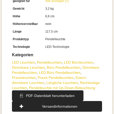
geeignet für
Alle anzeigen [+]
Gewicht
3,2 kg
Höhe
6,6 cm
Höhenverstellbar
nein
Länge
117,5 cm
Produkttyp
Pendelleuchte
Technologie
LED-Technologie
Kategorien
LED Leuchten
,
Pendel­leuchten
,
LED Büroleuchten
,
Dimmbare Leuchten
,
Büro Pendelleuchten
,
Dimmbare
Pendelleuchten
,
LED Büro Pendelleuchten
,
Praxisleuchten
,
Praxis Pendelleuchten
,
Extern
dimmbare Leuchten
,
Längliche Leuchten
,
Rechteckige
Leuchten
,
Pendelleuchte mit Up-Down-Beleuchtung
PDF-Datenblatt herunterladen
Versandinformationen