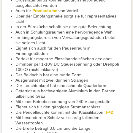
Grossraumbüros können dadurch hervorragend
ausgeleuchtet werden
Auch für
Praxisräume
von Vorteil
Über der Empfangstheke sorgt sie für repräsentatives
Licht
In der Büroküche schafft sie eine gute Beleuchtung
Auch in Schulungsräumen eine hervorragende Wahl
Im Eingangsbereich von Verwaltungsgebäuden bietet
sie solides Licht
Eignet sich auch für den Pausenraum in
Firmengebäuden
Perfekt für moderne Einzelhandelsflächen geeignet
Dimmbar per 1-10V DC Steuerspannung oder Drehpoti
100kO (nicht inklusive)
Der Baldachin hat eine runde Form
Ausgerüstet mit zwei dünnen Strängen
Der Leuchtenkopf hat eine schmale Quaderform
Gefertigt aus hochwertigem Aluminium in den Farben
Silber und Grau
Mit einer Betriebsspannung von 240 V ausgestattet
Eignet sich für den gängigen Stromanschluss
Die Pendelleuchte kommt mit der Klassifikation
IP42
Mit besonderem Schutz vor schräg fallenden
Wassertropfen
Die Breite beträgt 3,8 cm und die Länge