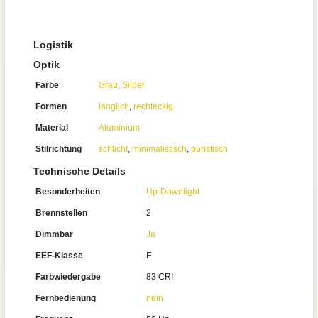
Logistik
Optik
Farbe
Grau
,
Silber
Formen
länglich
,
rechteckig
Material
Aluminium
Stilrichtung
schlicht
,
minimalistisch
,
puristisch
Technische Details
Besonderheiten
Up-Downlight
Brennstellen
2
Dimmbar
Ja
EEF-Klasse
E
Farbwiedergabe
83 CRI
Fernbedienung
nein