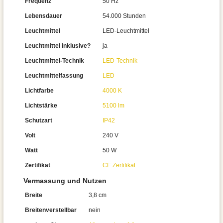
Frequenz
50 Hz
Lebensdauer
54.000 Stunden
Leuchtmittel
LED-Leuchtmittel
Leuchtmittel inklusive?
ja
Leuchtmittel-Technik
LED-Technik
Leuchtmittelfassung
LED
Lichtfarbe
4000 K
Lichtstärke
5100 lm
Schutzart
IP42
Volt
240 V
Watt
50 W
Zertifikat
CE Zertifikat
Vermassung und Nutzen
Breite
3,8 cm
Breitenverstellbar
nein