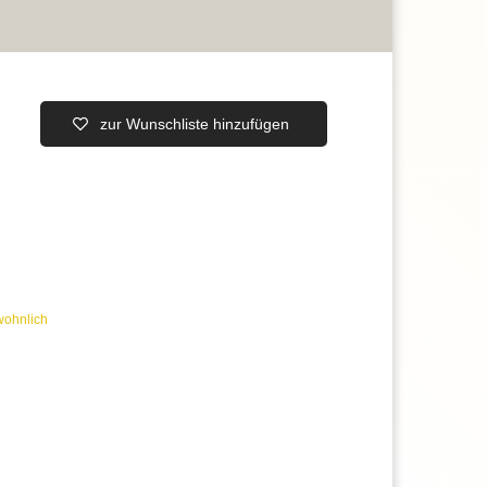
 80 CRI
en in voller Natürlichkeit
sdauer von 10.000 Stunden
 uns jederzeit
erer Artikelanzahl nach Mengenrabatten
ragen
zur Wunschliste hinzufügen
wohnlich