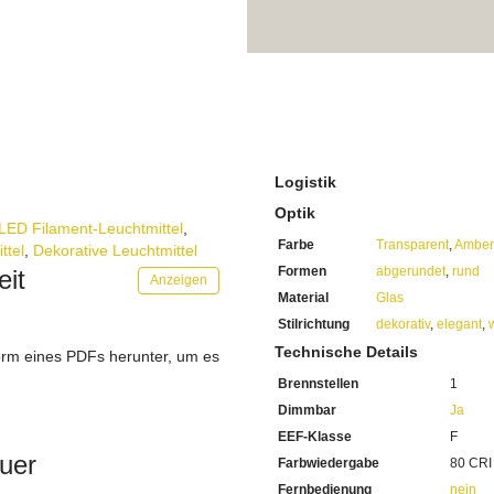
Die Farbwiedergabe beträgt
Am Abend sehen Sie die Farb
Mit einer sehr hohen Leben
Bei Fragen, kontaktieren Sie
Erkundigen Sie sich bei höh
Wir freuen uns auf Ihre Anf
Logistik
Optik
LED Filament-Leuchtmittel
,
Farbe
Transparent
,
Amber
ttel
,
Dekorative Leuchtmittel
Formen
abgerundet
,
rund
eit
Anzeigen
Material
Glas
Stilrichtung
dekorativ
,
elegant
,
Technische Details
orm eines PDFs herunter, um es
.
Brennstellen
1
Dimmbar
Ja
EEF-Klasse
F
uer
Farbwiedergabe
80 CRI
Fernbedienung
nein