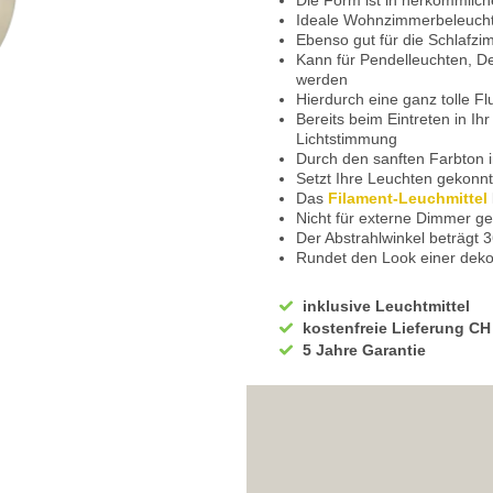
Die Form ist in herkömmlich
Ideale Wohnzimmerbeleucht
Ebenso gut für die Schlafzi
Kann für Pendelleuchten, D
werden
Hierdurch eine ganz tolle F
Bereits beim Eintreten in I
Lichtstimmung
Durch den sanften Farbton i
Setzt Ihre Leuchten gekonnt
Das
Filament-Leuchmittel
Nicht für externe Dimmer ge
Der Abstrahlwinkel beträgt 
Rundet den Look einer deko
Nutzen Sie Licht, um Ihren A
Eignet sich auch hervorrag
inklusive Leuchtmittel
Schenken Sie Ihren Gästen
kostenfreie Lieferung CH
Hergestellt aus Glas
5 Jahre Garantie
Farblich in Amber ausgeführ
10 cm beträgt die Höhe
Mit einem Durchmesser von
Der Sockel eignet sich für d
Das elegante LED Leuchtmitt
Mit einer Lichtleistung von
2700 Kelvin spenden wohlig