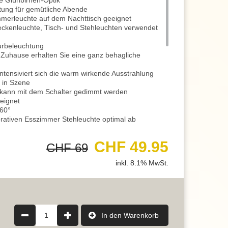
e Glühbirnen-Optik
ung für gemütliche Abende
mmerleuchte auf dem Nachttisch geeignet
eckenleuchte, Tisch- und Stehleuchten verwendet
lurbeleuchtung
hr Zuhause erhalten Sie eine ganz behagliche
ntensiviert sich die warm wirkende Ausstrahlung
 in Szene
kann mit dem Schalter gedimmt werden
eignet
360°
rativen Esszimmer Stehleuchte optimal ab
lltag schöner zu gestaltet
end für die Hotelzimmerbeleuchtung
CHF 49.95
CHF 69
 eine wohlige Wohnatmosphäre
inkl. 8.1% MwSt.
t
 6 cm
ie E27 Leuchtmittelfassung
el hat 7 Watt
 700Lumen
1
In den Warenkorb
 warmweisses Licht