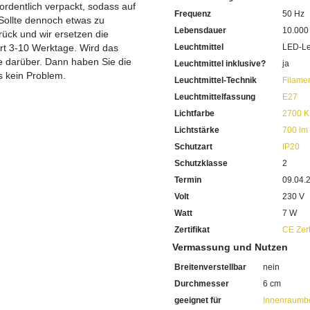
 ordentlich verpackt, sodass auf
Frequenz
50 Hz
Sollte dennoch etwas zu
Lebensdauer
10.000
ück und wir ersetzen die
ert 3-10 Werktage. Wird das
Leuchtmittel
LED-Le
ie darüber. Dann haben Sie die
Leuchtmittel inklusive?
ja
s kein Problem.
Leuchtmittel-Technik
Filame
Leuchtmittelfassung
E27
Lichtfarbe
2700 K
Lichtstärke
700 lm
Schutzart
IP20
Schutzklasse
2
Termin
09.04.
Volt
230 V
Watt
7 W
Zertifikat
CE Zert
Vermassung und Nutzen
Breitenverstellbar
nein
Durchmesser
6 cm
geeignet für
Innenraumb