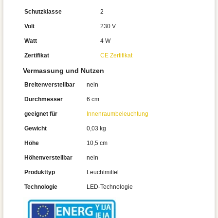
Schutzklasse
2
Volt
230 V
Watt
4 W
Zertifikat
CE Zertifikat
Vermassung und Nutzen
Breitenverstellbar
nein
Durchmesser
6 cm
geeignet für
Innenraumbeleuchtung
Gewicht
0,03 kg
Höhe
10,5 cm
Höhenverstellbar
nein
Produkttyp
Leuchtmittel
Technologie
LED-Technologie