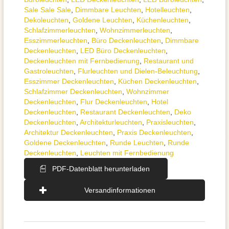
Sale Sale Sale
,
Dimmbare Leuchten
,
Hotelleuchten
,
Dekoleuchten
,
Goldene Leuchten
,
Küchenleuchten
,
Schlafzimmer­leuchten
,
Wohnzimmer­leuchten
,
Esszimmer­­leuchten
,
Büro Deckenleuchten
,
Dimmbare
Deckenleuchten
,
LED Büro Deckenleuchten
,
Deckenleuchten mit Fernbedienung
,
Restaurant und
Gastroleuchten
,
Flurleuchten und Dielen-Beleuchtung
,
Esszimmer Deckenleuchten
,
Küchen Deckenleuchten
,
Schlafzimmer Deckenleuchten
,
Wohnzimmer
Deckenleuchten
,
Flur Deckenleuchten
,
Hotel
Deckenleuchten
,
Restaurant Deckenleuchten
,
Deko
Deckenleuchten
,
Architektur­leuchten
,
Praxisleuchten
,
Architektur Deckenleuchten
,
Praxis Deckenleuchten
,
Goldene Deckenleuchten
,
Runde Leuchten
,
Runde
Deckenleuchten
,
Leuchten mit Fernbedienung
PDF-Datenblatt herunterladen
Versandinformationen