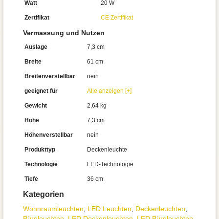
Watt
20 W
Zertifikat
CE Zertifikat
Vermassung und Nutzen
Auslage
7,3 cm
Breite
61 cm
Breitenverstellbar
nein
geeignet für
Alle anzeigen [+]
Gewicht
2,64 kg
Höhe
7,3 cm
Höhenverstellbar
nein
Produkttyp
Deckenleuchte
Technologie
LED-Technologie
Tiefe
36 cm
Kategorien
Wohnraum­leuchten
,
LED Leuchten
,
Decken­leuchten
,
Büroleuchten
,
LED Deckenleuchten
,
LED Büroleuchten
,