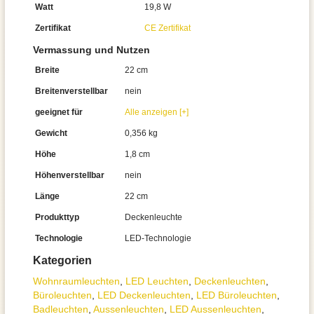
Watt
19,8 W
Zertifikat
CE Zertifikat
Vermassung und Nutzen
Breite
22 cm
Breitenverstellbar
nein
geeignet für
Alle anzeigen [+]
Gewicht
0,356 kg
Höhe
1,8 cm
Höhenverstellbar
nein
Länge
22 cm
Produkttyp
Deckenleuchte
Technologie
LED-Technologie
Kategorien
Wohnraum­leuchten
,
LED Leuchten
,
Decken­leuchten
,
Büroleuchten
,
LED Deckenleuchten
,
LED Büroleuchten
,
Badleuchten
,
Aussen­leuchten
,
LED Aussenleuchten
,