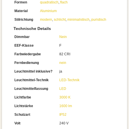
Formen
quadratisch
,
flach
Material
Aluminium
Stilrichtung
modern
,
schlicht
,
minimalistisch
,
puristisch
Technische Details
Dimmbar
Nein
EEF-Klasse
F
Farbwiedergabe
82 CRI
Fernbedienung
nein
Leuchtmittel inklusive?
ja
Leuchtmittel-Technik
LED-Technik
Leuchtmittelfassung
LED
Lichtfarbe
3000 K
Lichtstärke
1600 lm
Schutzart
IP52
Volt
240 V