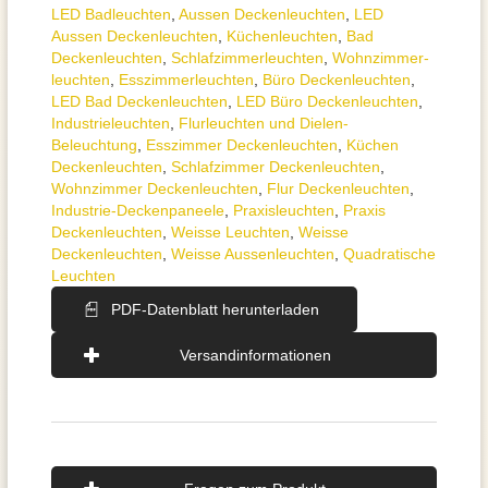
LED Badleuchten
,
Aussen Deckenleuchten
,
LED
Aussen Deckenleuchten
,
Küchenleuchten
,
Bad
Deckenleuchten
,
Schlafzimmer­leuchten
,
Wohnzimmer­
leuchten
,
Esszimmer­­leuchten
,
Büro Deckenleuchten
,
LED Bad Deckenleuchten
,
LED Büro Deckenleuchten
,
Industrie­leuchten
,
Flurleuchten und Dielen-
Beleuchtung
,
Esszimmer Deckenleuchten
,
Küchen
Deckenleuchten
,
Schlafzimmer Deckenleuchten
,
Wohnzimmer Deckenleuchten
,
Flur Deckenleuchten
,
Industrie-Deckenpaneele
,
Praxisleuchten
,
Praxis
Deckenleuchten
,
Weisse Leuchten
,
Weisse
Deckenleuchten
,
Weisse Aussenleuchten
,
Quadratische
Leuchten
PDF-Datenblatt herunterladen
Versandinformationen