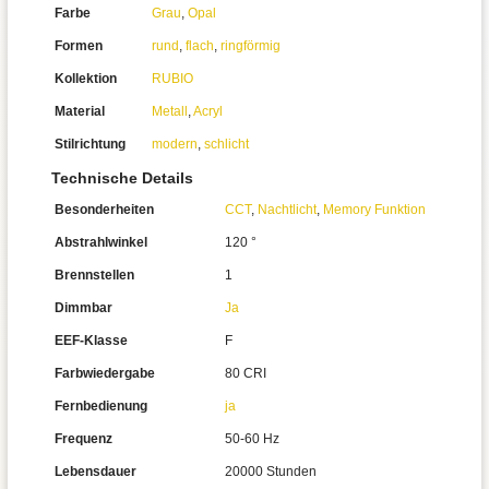
Farbe
Grau
,
Opal
Formen
rund
,
flach
,
ringförmig
Kollektion
RUBIO
Material
Metall
,
Acryl
Stilrichtung
modern
,
schlicht
Technische Details
Besonderheiten
CCT
,
Nachtlicht
,
Memory Funktion
Abstrahlwinkel
120 °
Brennstellen
1
Dimmbar
Ja
EEF-Klasse
F
Farbwiedergabe
80 CRI
Fernbedienung
ja
Frequenz
50-60 Hz
Lebensdauer
20000 Stunden