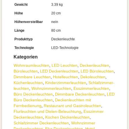
Gewicht
3.39 kg
Höhe
20 cm
Höhenverstellbar
nein
Länge
80 cm
Produkttyp
Deckenleuchte
Technologie
LED-Technologie
Kategorien
Wohnraum­leuchten
,
LED Leuchten
,
Decken­leuchten
,
Büroleuchten
,
LED Deckenleuchten
,
LED Büroleuchten
,
Dimmbare Leuchten
,
Hotelleuchten
,
Dekoleuchten
,
Küchenleuchten
,
Kinderzimmer­leuchten
,
Schlafzimmer­
leuchten
,
Wohnzimmer­leuchten
,
Esszimmer­­leuchten
,
Büro Deckenleuchten
,
Dimmbare Deckenleuchten
,
LED
Büro Deckenleuchten
,
Deckenleuchten mit
Fernbedienung
,
Restaurant und Gastroleuchten
,
Flurleuchten und Dielen-Beleuchtung
,
Esszimmer
Deckenleuchten
,
Küchen Deckenleuchten
,
Schlafzimmer Deckenleuchten
,
Wohnzimmer
Deckenleuchten
,
Flur Deckenleuchten
,
Hotel