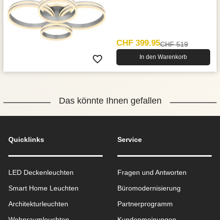
x 68 cm
CHF 399.95
CHF 519
In den Warenkorb
Das könnte Ihnen gefallen
Quicklinks
Service
LED Deckenleuchten
Fragen und Antworten
Smart Home Leuchten
Büromodernisierung
Architekturleuchten
Partnerprogramm
Wohnraum­leuchten
Kundenmeinungen