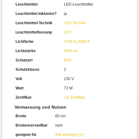
Leuchtmittel
LED-Leuchtmittel
Leuchtmittel inklusive?
ja
Leuchtmittel-Technik
LED-Technik
Leuchtmittelfassung
LED
Lichtfarbe
2700 K
,
6000 K
Lichtstärke
3460 lm
Schutzart
IP20
Schutzklasse
2
Volt
230 V
Watt
72 W
Zertifikat
CE Zertifikat
Vermassung und Nutzen
Breite
60 cm
Breitenverstellbar
nein
geeignet für
Alle anzeigen [+]