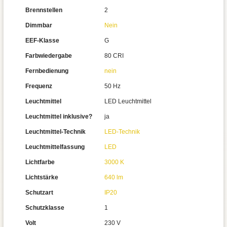
Brennstellen
2
Dimmbar
Nein
EEF-Klasse
G
Farbwiedergabe
80 CRI
Fernbedienung
nein
Frequenz
50 Hz
Leuchtmittel
LED Leuchtmittel
Leuchtmittel inklusive?
ja
Leuchtmittel-Technik
LED-Technik
Leuchtmittelfassung
LED
Lichtfarbe
3000 K
Lichtstärke
640 lm
Schutzart
IP20
Schutzklasse
1
Volt
230 V