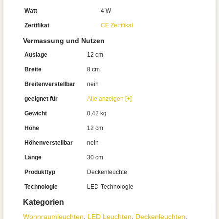
Watt
4 W
Zertifikat
CE Zertifikat
Vermassung und Nutzen
Auslage
12 cm
Breite
8 cm
Breitenverstellbar
nein
geeignet für
Alle anzeigen [+]
Gewicht
0,42 kg
Höhe
12 cm
Höhenverstellbar
nein
Länge
30 cm
Produkttyp
Deckenleuchte
Technologie
LED-Technologie
Kategorien
Wohnraum­leuchten
,
LED Leuchten
,
Decken­leuchten
,