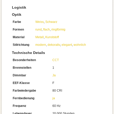
Logistik
Optik
Farbe
Weiss
,
Schwarz
Formen
rund
,
flach
,
ringförmig
Material
Metall
,
Kunststoff
Stilrichtung
modern
,
dekorativ
,
elegant
,
wohnlich
Technische Details
Besonderheiten
CCT
Brennstellen
1
Dimmbar
Ja
EEF-Klasse
F
Farbwiedergabe
80 CRI
Fernbedienung
ja
Frequenz
60 Hz
Lebensdauer
20.000 Stunden