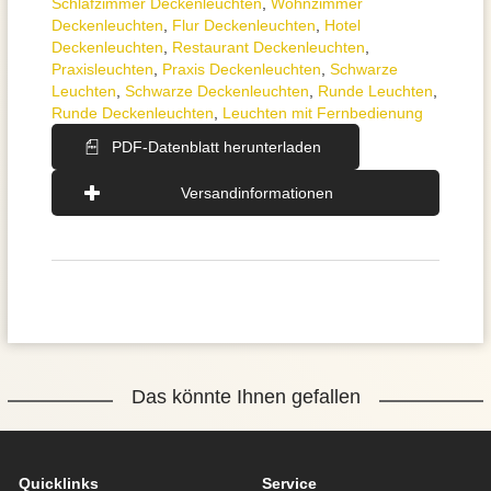
Schlafzimmer Deckenleuchten
,
Wohnzimmer
Deckenleuchten
,
Flur Deckenleuchten
,
Hotel
Deckenleuchten
,
Restaurant Deckenleuchten
,
Praxisleuchten
,
Praxis Deckenleuchten
,
Schwarze
Leuchten
,
Schwarze Deckenleuchten
,
Runde Leuchten
,
Runde Deckenleuchten
,
Leuchten mit Fernbedienung
PDF-Datenblatt herunterladen
Versandinformationen
Das könnte Ihnen gefallen
Quicklinks
Service