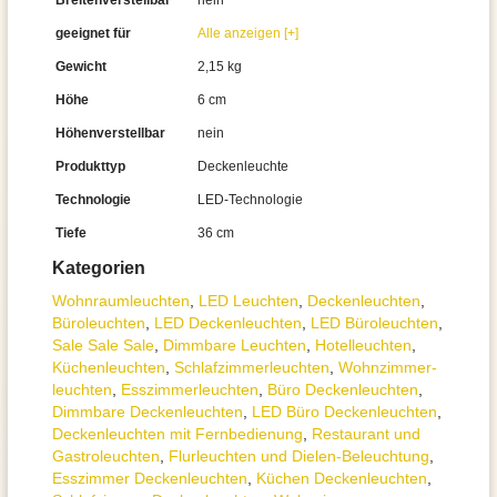
Breitenverstellbar
nein
geeignet für
Alle anzeigen [+]
Gewicht
2,15 kg
Höhe
6 cm
Höhenverstellbar
nein
Produkttyp
Deckenleuchte
Technologie
LED-Technologie
Tiefe
36 cm
Kategorien
Wohnraum­leuchten
,
LED Leuchten
,
Decken­leuchten
,
Büroleuchten
,
LED Deckenleuchten
,
LED Büroleuchten
,
Sale Sale Sale
,
Dimmbare Leuchten
,
Hotelleuchten
,
Küchenleuchten
,
Schlafzimmer­leuchten
,
Wohnzimmer­
leuchten
,
Esszimmer­­leuchten
,
Büro Deckenleuchten
,
Dimmbare Deckenleuchten
,
LED Büro Deckenleuchten
,
Deckenleuchten mit Fernbedienung
,
Restaurant und
Gastroleuchten
,
Flurleuchten und Dielen-Beleuchtung
,
Esszimmer Deckenleuchten
,
Küchen Deckenleuchten
,