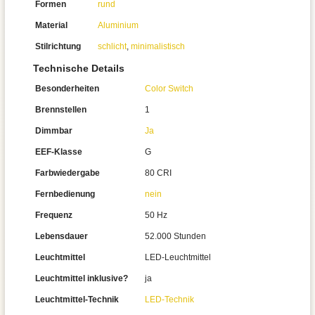
Formen
rund
Material
Aluminium
Stilrichtung
schlicht
,
minimalistisch
Technische Details
Besonderheiten
Color Switch
Brennstellen
1
Dimmbar
Ja
EEF-Klasse
G
Farbwiedergabe
80 CRI
Fernbedienung
nein
Frequenz
50 Hz
Lebensdauer
52.000 Stunden
Leuchtmittel
LED-Leuchtmittel
Leuchtmittel inklusive?
ja
Leuchtmittel-Technik
LED-Technik