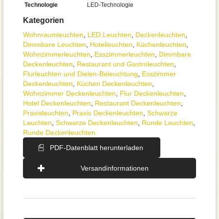
Technologie
LED-Technologie
Kategorien
Wohnraum­leuchten
,
LED Leuchten
,
Decken­leuchten
,
Dimmbare Leuchten
,
Hotelleuchten
,
Küchenleuchten
,
Wohnzimmer­leuchten
,
Esszimmer­­leuchten
,
Dimmbare
Deckenleuchten
,
Restaurant und Gastroleuchten
,
Flurleuchten und Dielen-Beleuchtung
,
Esszimmer
Deckenleuchten
,
Küchen Deckenleuchten
,
Wohnzimmer Deckenleuchten
,
Flur Deckenleuchten
,
Hotel Deckenleuchten
,
Restaurant Deckenleuchten
,
Praxisleuchten
,
Praxis Deckenleuchten
,
Schwarze
Leuchten
,
Schwarze Deckenleuchten
,
Runde Leuchten
,
Runde Deckenleuchten
PDF-Datenblatt herunterladen
Versandinformationen