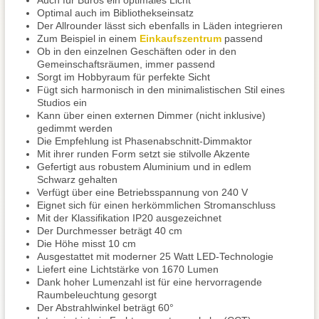
Auch für Büros ein optimales Licht
Optimal auch im Bibliothekseinsatz
Der Allrounder lässt sich ebenfalls in Läden integrieren
Zum Beispiel in einem
Einkaufszentrum
passend
Ob in den einzelnen Geschäften oder in den
Gemeinschaftsräumen, immer passend
Sorgt im Hobbyraum für perfekte Sicht
Fügt sich harmonisch in den minimalistischen Stil eines
Studios ein
Kann über einen externen Dimmer (nicht inklusive)
gedimmt werden
Die Empfehlung ist Phasenabschnitt-Dimmaktor
Mit ihrer runden Form setzt sie stilvolle Akzente
Gefertigt aus robustem Aluminium und in edlem
Schwarz gehalten
Verfügt über eine Betriebsspannung von 240 V
Eignet sich für einen herkömmlichen Stromanschluss
Mit der Klassifikation IP20 ausgezeichnet
Der Durchmesser beträgt 40 cm
Die Höhe misst 10 cm
Ausgestattet mit moderner 25 Watt LED-Technologie
Liefert eine Lichtstärke von 1670 Lumen
Dank hoher Lumenzahl ist für eine hervorragende
Raumbeleuchtung gesorgt
Der Abstrahlwinkel beträgt 60°