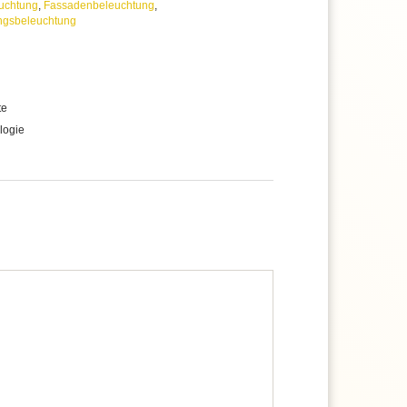
euchtung
,
Fassadenbeleuchtung
,
ngsbeleuchtung
te
logie