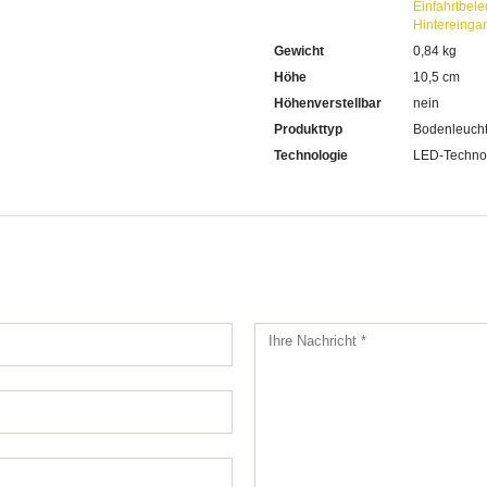
Einfahrtbel
Hintereinga
Gewicht
0,84 kg
Höhe
10,5 cm
Höhenverstellbar
nein
Produkttyp
Bodenleuch
Technologie
LED-Techno