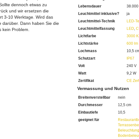
Sollte dennoch etwas zu
Lebensdauer
38.000
ück und wir ersetzen die
Leuchtmittel inklusive?
ja
ert 3-10 Werktage. Wird das
Leuchtmittel-Technik
LED-Te
ie darüber. Dann haben Sie die
Leuchtmittelfassung
LED
,
C
s kein Problem.
Lichtfarbe
3000 K
Lichtstärke
600 lm
Lochmass
10,5 c
Schutzart
IP67
Volt
240 V
Watt
9,2 W
Zertifikat
CE Zert
Vermassung und Nutzen
Breitenverstellbar
nein
Durchmesser
12,5 cm
Einbautiefe
10,5
geeignet für
Restaurantb
Terrassenbe
Beleuchtun
Bodenbeleu