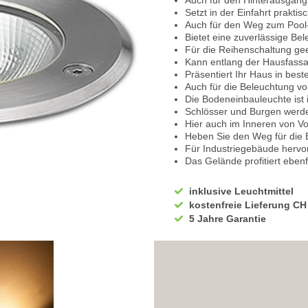
Auch für den Hinterausgang
Setzt in der Einfahrt prakti
Auch für den Weg zum Pool-
Bietet eine zuverlässige B
Für die Reihenschaltung ge
Kann entlang der Hausfassad
Präsentiert Ihr Haus in best
Auch für die Beleuchtung vo
Die Bodeneinbauleuchte ist 
Schlösser und Burgen werden
Hier auch im Inneren von Vor
Heben Sie den Weg für die 
Für Industriegebäude hervo
Das Gelände profitiert eben
Besonderheit: Diese Bodenl
Belastungsgrenze liegt bei 0
inklusive Leuchtmittel
Geprüft mit einer Flächenla
kostenfreie Lieferung CH
Beleuchtet die Zufahrt zum 
5 Jahre Garantie
Ohne die Sicht durch Objekt
Sorgt in der Hoteleinfahrt fü
Auch der Hotelgarten kann 
Vielseitig einsetzbar für Ve
Geeignet für Restaurants u
Immer passend auf der Terr
Der LED-Einbaustrahler hat