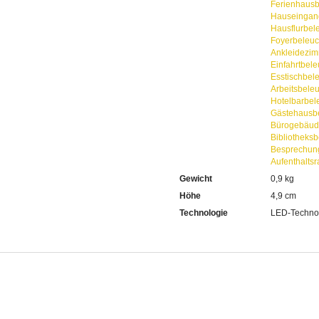
Ferienhaus
Hauseingan
Hausflurbel
Foyerbeleu
Ankleidezi
Einfahrtbel
Esstischbel
Arbeitsbele
Hotelbarbel
Gästehausb
Bürogebäud
Bibliotheks
Besprechun
Aufenthalts
Gewicht
0,9 kg
Höhe
4,9 cm
Technologie
LED-Techno