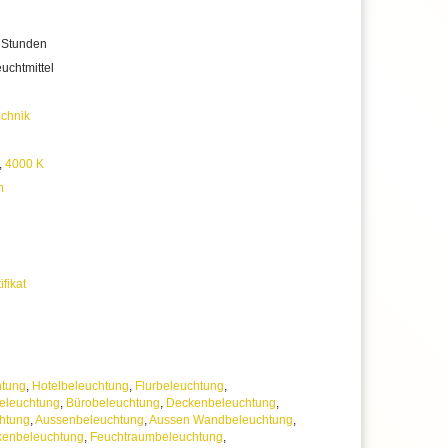
 Stunden
uchtmittel
chnik
,
4000 K
m
ifikat
htung
,
Hotelbeleuchtung
,
Flurbeleuchtung
,
eleuchtung
,
Bürobeleuchtung
,
Deckenbeleuchtung
,
htung
,
Aussenbeleuchtung
,
Aussen Wandbeleuchtung
,
kenbeleuchtung
,
Feuchtraumbeleuchtung
,