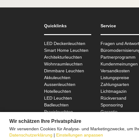
Quicklinks
Service
LED Deckenleuchten
Fragen und Antwor
Smart Home Leuchten
Büromodernisierun
Architekturleuchten
Partnerprogramm
Wohnraum­leuchten
Kundenmeinungen
Dimmbare Leuchten
Versandkosten
Akkuleuchten
Listungspreise
Aussen­leuchten
Zahlungsarten
Hotelleuchten
Lichtmagazin
LED Leuchten
Rückversand
Badleuchten
Sponsoring
Praxisleuchten
Garantie
SCHÖNER WOHNEN
Wir schätzen Ihre Privatsphäre
Wir verwenden Cookies für Analyse- und Marketingzwecke, um Ihne
Datenschutzerklärung
|
Einstellungen anpassen
Onlinefa