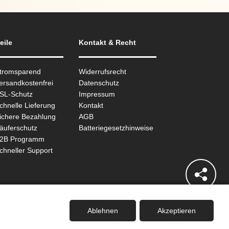
eile
Kontakt & Recht
Stromsparend
Widerrufsrecht
ersandkostenfrei
Datenschutz
SSL-Schutz
Impressum
chnelle Lieferung
Kontakt
ichere Bezahlung
AGB
äuferschutz
Batteriegesetzhinweise
B2B Programm
chneller Support
Ablehnen
Akzeptieren
eides.io