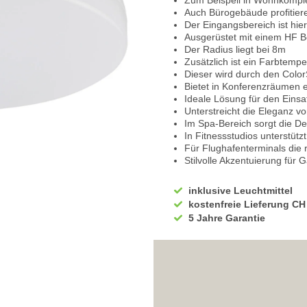
Zum Beispeil in Wohnkompl
Auch Bürogebäude profitier
Der Eingangsbereich ist hie
Ausgerüstet mit einem HF 
Der Radius liegt bei 8m
Zusätzlich ist ein Farbtempe
Dieser wird durch den Color
Bietet in Konferenzräumen e
Ideale Lösung für den Eins
Unterstreicht die Eleganz 
Im Spa-Bereich sorgt die D
In Fitnessstudios unterstütz
Für Flughafenterminals die r
Stilvolle Akzentuierung für 
Geeignet für grosszügige Ei
Produktpräsentation
inklusive Leuchtmittel
Als
Hotelbeleuchtung
in de
kostenfreie Lieferung CH
Ausstrahlung
5 Jahre Garantie
In modernen Wohnküchen unt
Im Wohnzimmer schafft si
Sorgt in Bibliotheken für 
In professionellen Fotostudi
Verwendet in Geschäftsräu
produktivitätsfördernde Bel
In Bürogebäuden bringt sie 