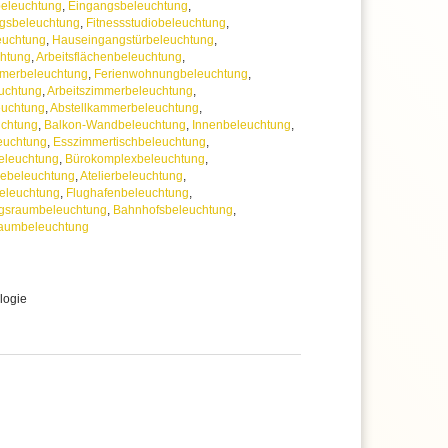
beleuchtung
,
Eingangsbeleuchtung
,
gsbeleuchtung
,
Fitnessstudiobeleuchtung
,
euchtung
,
Hauseingangstürbeleuchtung
,
chtung
,
Arbeitsflächenbeleuchtung
,
mmerbeleuchtung
,
Ferienwohnungbeleuchtung
,
euchtung
,
Arbeitszimmerbeleuchtung
,
euchtung
,
Abstellkammerbeleuchtung
,
uchtung
,
Balkon-Wandbeleuchtung
,
Innenbeleuchtung
,
euchtung
,
Esszimmertischbeleuchtung
,
eleuchtung
,
Bürokomplexbeleuchtung
,
ebeleuchtung
,
Atelierbeleuchtung
,
beleuchtung
,
Flughafenbeleuchtung
,
gsraumbeleuchtung
,
Bahnhofsbeleuchtung
,
raumbeleuchtung
logie