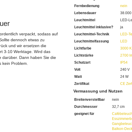
.
Fernbedienung
nein
Lebensdauer
38.000
Leuchtmittel
LED-Le
uer
Leuchtmittel inklusive?
ja
 ordentlich verpackt, sodass auf
Leuchtmittel-Technik
LED-Te
Sollte dennoch etwas zu
Leuchtmittelfassung
LED
ück und wir ersetzen die
Lichtfarbe
3000 K
ert 3-10 Werktage. Wird das
Lichtstärke
2700 l
ie darüber. Dann haben Sie die
Schutzart
IP54
s kein Problem.
Volt
240 V
Watt
24 W
Zertifikat
CE Zert
Vermassung und Nutzen
Breitenverstellbar
nein
Durchmesser
32,7 cm
geeignet für
Cafébeleuc
Esszimmerb
Gangbeleuc
Balkon-Dec