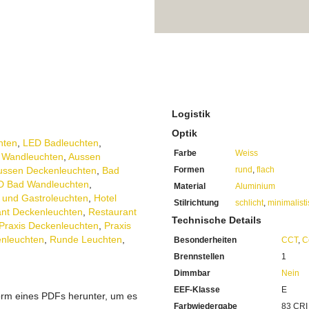
Zierliche Runde Form, elega
Gefertigt aus robustem Alu
Die Betriebsspannung beträ
Eignet sich für den herköm
Schutzklasse 1 sorgt für zus
IP54
Klassifikation, ideal f
Durchmesser beträgt 32,7 
Höhe von 4,9 cm ermöglicht 
Inklusive 1 x 24 Watt LED
Lichtstärke von 2700 Lume
Logistik
Dank hoher Lumenzahl ist f
Optik
Lichtfarbe variabel einstel
hten
,
LED Badleuchten
,
Farbwiedergabe von 83 CRI f
Farbe
Weiss
 Wandleuchten
,
Aussen
Extrem lange Lebensdauer 
ussen Deckenleuchten
,
Bad
Formen
rund
,
flach
Sie haben bei uns 5 Jahre Ga
D Bad Wandleuchten
,
Material
Aluminium
Bei Fragen, kontaktieren Sie
 und Gastroleuchten
,
Hotel
Erkundigen Sie sich bei höh
Stilrichtung
schlicht
,
minimalist
ant Deckenleuchten
,
Restaurant
Wir freuen uns auf Ihre Anf
Technische Details
Praxis Deckenleuchten
,
Praxis
nleuchten
,
Runde Leuchten
,
Besonderheiten
CCT
,
C
Brennstellen
1
Dimmbar
Nein
EEF-Klasse
E
orm eines PDFs herunter, um es
Farbwiedergabe
83 CRI