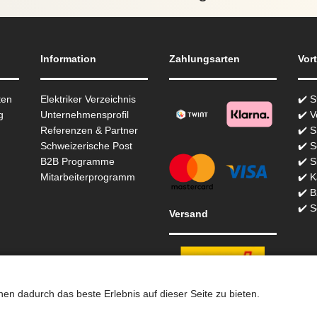
Information
Zahlungsarten
Vort
ten
Elektriker Verzeichnis
✔️ 
g
Unternehmensprofil
✔️ V
Referenzen & Partner
✔️ 
Schweizerische Post
✔️ S
B2B Programme
✔️ S
Mitarbeiterprogramm
✔️ K
✔️ 
✔️ S
Versand
n dadurch das beste Erlebnis auf dieser Seite zu bieten.
chhandel in der Schweiz für Beleuchtung seit 2012 | Erstellt mit
pel