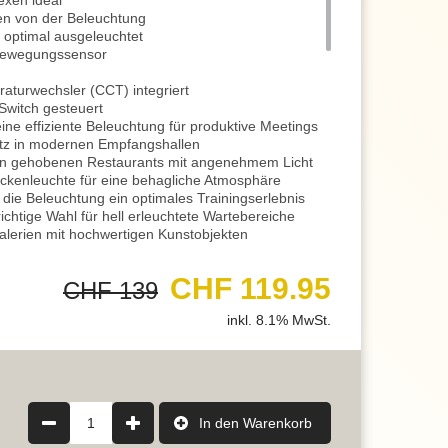
exen ideal
en von der Beleuchtung
r optimal ausgeleuchtet
Bewegungssensor
raturwechsler (CCT) integriert
Switch gesteuert
ine effiziente Beleuchtung für produktive Meetings
atz in modernen Empfangshallen
von gehobenen Restaurants mit angenehmem Licht
eckenleuchte für eine behagliche Atmosphäre
t die Beleuchtung ein optimales Trainingserlebnis
ichtige Wahl für hell erleuchtete Wartebereiche
Galerien mit hochwertigen Kunstobjekten
nzelhandelsflächen zur optimalen
CHF 119.95
CHF 139
r Lobby sorgt sie für eine warme und einladende
inkl. 8.1% MwSt.
erstreicht sie das zeitgemässe Design
e eine harmonische Umgebung zum Entspannen
eine angenehme Leseatmosphäre
os für gleichmässige Ausleuchtung unerlässlich
men für eine ansprechende und
euchtung
1
In den Warenkorb
eine klare und fokussierte Arbeitsatmosphäre