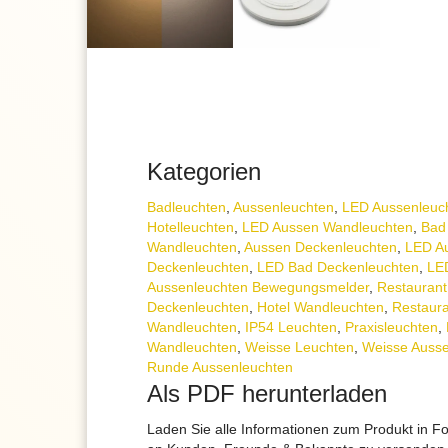
Kategorien
Badleuchten
,
Aussen­leuchten
,
LED Aussenleuc
Hotelleuchten
,
LED Aussen Wandleuchten
,
Bad
Wandleuchten
,
Aussen Deckenleuchten
,
LED A
Deckenleuchten
,
LED Bad Deckenleuchten
,
LE
Aussenleuchten Bewegungs­melder
,
Restaurant
Deckenleuchten
,
Hotel Wandleuchten
,
Restaur
Wandleuchten
,
IP54 Leuchten
,
Praxisleuchten
,
Wandleuchten
,
Weisse Leuchten
,
Weisse Ausse
Runde Aussenleuchten
Als PDF herunterladen
Laden Sie alle Informationen zum Produkt in F