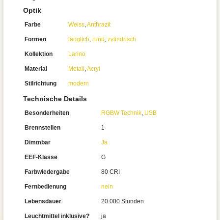
Optik
Farbe
Weiss
,
Anthrazit
Formen
länglich
,
rund
,
zylindrisch
Kollektion
Larino
Material
Metall
,
Acryl
Stilrichtung
modern
Technische Details
Besonderheiten
RGBW Technik
,
USB
Brennstellen
1
Dimmbar
Ja
EEF-Klasse
G
Farbwiedergabe
80 CRI
Fernbedienung
nein
Lebensdauer
20.000 Stunden
Leuchtmittel inklusive?
ja