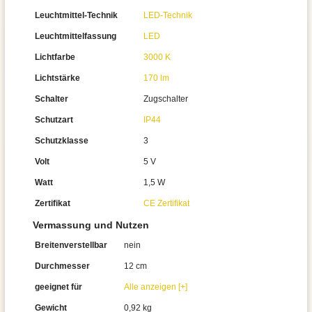
Leuchtmittel-Technik
LED-Technik
Leuchtmittelfassung
LED
Lichtfarbe
3000 K
Lichtstärke
170 lm
Schalter
Zugschalter
Schutzart
IP44
Schutzklasse
3
Volt
5 V
Watt
1,5 W
Zertifikat
CE Zertifikat
Vermassung und Nutzen
Breitenverstellbar
nein
Durchmesser
12 cm
geeignet für
Alle anzeigen [+]
Gewicht
0,92 kg