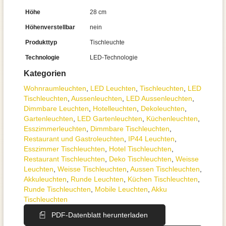
Höhe
28 cm
Höhenverstellbar
nein
Produkttyp
Tischleuchte
Technologie
LED-Technologie
Kategorien
Wohnraum­leuchten
,
LED Leuchten
,
Tisch­leuchten
,
LED
Tischleuchten
,
Aussen­leuchten
,
LED Aussenleuchten
,
Dimmbare Leuchten
,
Hotelleuchten
,
Dekoleuchten
,
Gartenleuchten
,
LED Gartenleuchten
,
Küchenleuchten
,
Esszimmer­­leuchten
,
Dimmbare Tischleuchten
,
Restaurant und Gastroleuchten
,
IP44 Leuchten
,
Esszimmer Tischleuchten
,
Hotel Tischleuchten
,
Restaurant Tischleuchten
,
Deko Tischleuchten
,
Weisse
Leuchten
,
Weisse Tischleuchten
,
Aussen Tischleuchten
,
Akkuleuchten
,
Runde Leuchten
,
Küchen Tischleuchten
,
Runde Tischleuchten
,
Mobile Leuchten
,
Akku
Tischleuchten
PDF-Datenblatt herunterladen