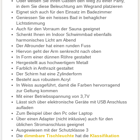
Oder weisen Sie Ihren Gästen den Weg zu einer Party,
in dem Sie diese Beleuchtung am Wegrand platzieren
Eignet sich auch für den Einsatz im Badezimmer
Geniessen Sie ein heisses Bad in behaglicher
Lichtstimmung
Auch für den Vorraum der Sauna geeignet
Schenkt Ihnen im Indoor Schwimmbad ebenfalls
harmonisches Licht am Abend
Der Allrounder hat einen runden Fuss
Hiervon geht der Arm senkrecht nach oben
In Form einer dünnen Röhre gestaltet
Hergestellt aus hochwertigem Metall
Farblich in Anthrazit gestaltet
Der Schirm hat eine Zylinderform
Besteht aus robustem Acryl
In Weiss ausgeführt, damit die Farben hervorragend
zur Geltung kommen
Mit einer Betriebsspannung von 3,7V
Lässt sich über elektronische Geräte mit USB Anschluss
aufladen
Zum Beispiel über den Pc oder Laptop
Über einen Adapter (nicht inklusive) auch für den
üblichen Stromanschluss geeignet
Ausgewiesen mit der Schutzklasse 3
Die
dimmbare Tischleuchte
hat die
Klassifikation