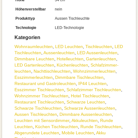
Höhe
34 cm
Höhenverstellbar
nein
Produkttyp
Aussen Tischleuchte
Technologie
LED-Technologie
Kategorien
Wohnraum­leuchten
,
LED Leuchten
,
Tisch­leuchten
,
LED
Tischleuchten
,
Aussen­leuchten
,
LED Aussenleuchten
,
Dimmbare Leuchten
,
Hotelleuchten
,
Gartenleuchten
,
LED Gartenleuchten
,
Küchenleuchten
,
Schlafzimmer­
leuchten
,
Nachttisch­leuchten
,
Wohnzimmer­leuchten
,
Esszimmer­­leuchten
,
Dimmbare Tischleuchten
,
Restaurant und Gastroleuchten
,
IP44 Leuchten
,
Esszimmer Tischleuchten
,
Schlafzimmer Tischleuchten
,
Wohnzimmer Tischleuchten
,
Hotel Tischleuchten
,
Restaurant Tischleuchten
,
Schwarze Leuchten
,
Schwarze Tischleuchten
,
Schwarze Aussenleuchten
,
Aussen Tischleuchten
,
Dimmbare Aussenleuchten
,
Leuchten mit Sensordimmer
,
Akkuleuchten
,
Runde
Leuchten
,
Küchen Tischleuchten
,
Runde Tischleuchten
,
Abgerundete Leuchten
,
Mobile Leuchten
,
Akku