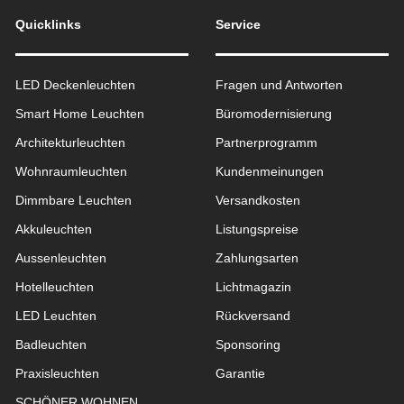
Quicklinks
Service
LED Deckenleuchten
Fragen und Antworten
Smart Home Leuchten
Büromodernisierung
Architekturleuchten
Partnerprogramm
Wohnraum­leuchten
Kundenmeinungen
Dimmbare Leuchten
Versandkosten
Akkuleuchten
Listungspreise
Aussen­leuchten
Zahlungsarten
Hotelleuchten
Lichtmagazin
LED Leuchten
Rückversand
Badleuchten
Sponsoring
Praxisleuchten
Garantie
SCHÖNER WOHNEN