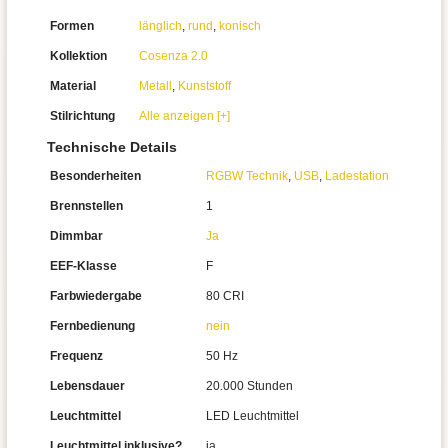
Formen
länglich
,
rund
,
konisch
Kollektion
Cosenza 2.0
Material
Metall
,
Kunststoff
Stilrichtung
Alle anzeigen [+]
Technische Details
Besonderheiten
RGBW Technik
,
USB
,
Ladestation
Brennstellen
1
Dimmbar
Ja
EEF-Klasse
F
Farbwiedergabe
80 CRI
Fernbedienung
nein
Frequenz
50 Hz
Lebensdauer
20.000 Stunden
Leuchtmittel
LED Leuchtmittel
Leuchtmittel inklusive?
ja