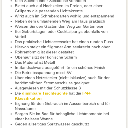
Kein Suchen einer Steckdose vonnöten
Bietet auch auf Hochzeiten im Freien, oder einer
Grillparty die passenden Lichtakzente
Wirkt auch im Schrebergarten wohlig und entspannend
Neben dem umlaufenden Weg am Haus praktisch
Weisen Sie den Gästen den Weg zur Gartenfeier
Bei Geburtstagen oder Cocktailpartys ebenfalls von
Vorteil
Das praktische Lichtaccessoire hat einen runden Fuss
Hiervon steigt ein filigraner Arm senkrecht nach oben
Röhrenförmig ist dieser gestaltet
Obenauf sitzt der konische Schirm
Das Material ist Metall
In Sandschwarz ausgeführt für ein schönes Finish
Die Betriebsspannung misst 5V
Über einen Netzstecker (nicht inklusive) auch für den
herkömmlichen Stromanschluss geeignet
Ausgewiesen mit der Schutzklasse 3
Die
dimmbare Tischleuchte
hat die
IP44
Klassifikation
Eignung für den Gebrauch im Aussenbereich und für
Nassräume
Sorgen Sie im Bad für behagliche Lichtmomente bei
einer heissen Wanne
Gegen allseitiges Spritzwasser geschützt