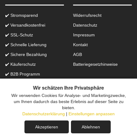
✔️ Stromsparend
Widerrufsrecht
✔️ Versandkostenfrei
Datenschutz
✔️ SSL-Schutz
Impressum
✔️ Schnelle Lieferung
Kontakt
✔️ Sichere Bezahlung
AGB
✔️ Käuferschutz
Batteriegesetzhinweise
✔️ B2B Programm
✔️ Schneller Support
Wir schätzen Ihre Privatsphäre
Wir verwenden Cookies für Analyse- und Marketingzwecke,
Onlinefachhandel in der Schweiz für Beleuchtung seit 2012 |
um Ihnen dadurch das beste Erlebnis auf dieser Seite zu
bieten.
Erstellt mit
peleides.io
Datenschutzerklärung
|
Einstellungen anpassen
Akzeptieren
Ablehnen
In den Warenkorb