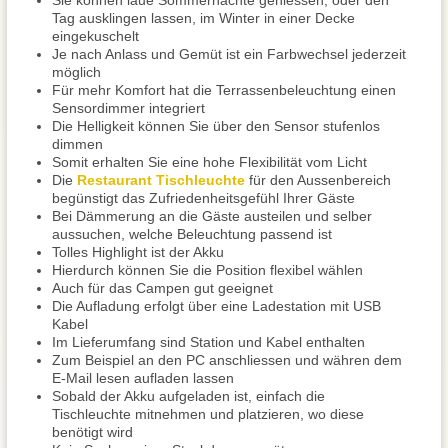
Sie können laue Sommernächte geniessen, oder den
Tag ausklingen lassen, im Winter in einer Decke
eingekuschelt
Je nach Anlass und Gemüt ist ein Farbwechsel jederzeit
möglich
Für mehr Komfort hat die Terrassenbeleuchtung einen
Sensordimmer integriert
Die Helligkeit können Sie über den Sensor stufenlos
dimmen
Somit erhalten Sie eine hohe Flexibilität vom Licht
Die
Restaurant Tischleuchte
für den Aussenbereich
begünstigt das Zufriedenheitsgefühl Ihrer Gäste
Bei Dämmerung an die Gäste austeilen und selber
aussuchen, welche Beleuchtung passend ist
Tolles Highlight ist der Akku
Hierdurch können Sie die Position flexibel wählen
Auch für das Campen gut geeignet
Die Aufladung erfolgt über eine Ladestation mit USB
Kabel
Im Lieferumfang sind Station und Kabel enthalten
Zum Beispiel an den PC anschliessen und währen dem
E-Mail lesen aufladen lassen
Sobald der Akku aufgeladen ist, einfach die
Tischleuchte mitnehmen und platzieren, wo diese
benötigt wird