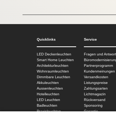
Quicklinks
Service
LED Deckenleuchten
Fragen und Antwor
Smart Home Leuchten
Büromodernisierun
Architekturleuchten
Partnerprogramm
Wohnraum­leuchten
Kundenmeinungen
Dimmbare Leuchten
Versandkosten
Akkuleuchten
Listungspreise
Aussen­leuchten
Zahlungsarten
Hotelleuchten
Lichtmagazin
LED Leuchten
Rückversand
Badleuchten
Sponsoring
Praxisleuchten
Garantie