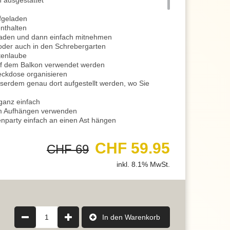
n ausgestattet
fgeladen
enthalten
laden und dann einfach mitnehmen
der auch in den Schrebergarten
rtenlaube
auf dem Balkon verwendet werden
eckdose organisieren
serdem genau dort aufgestellt werden, wo Sie
 ganz einfach
m Aufhängen verwenden
enparty einfach an einen Ast hängen
r ausgerüstet
Wunsch einstellen
CHF 59.95
CHF 69
momente für gemütliche Abende
der einem Geburtstag ein willkommenes Licht
inkl. 8.1% MwSt.
 passende Lichtakzente
 für den Aussenbereich hat einen Dimmer integriert
it variiert werden
, Lesen oder anderen Tätigkeiten
enehm beim Geniessen von einem Glas Wein auf der
1
In den Warenkorb
it Ihren Liebsten eine schöne Lichtbegleitung