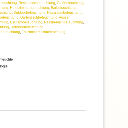
eleuchtung
,
Restaurantbeleuchtung
,
Cafébeleuchtung
,
htung
,
Hotelzimmerbeleuchtung
,
Barbeleuchtung
,
uchtung
,
Outdoorbeleuchtung
,
Nassraumbeleuchtung
,
beleuchtung
,
Gartentischbeleuchtung
,
Aussen
htung
,
Esstischbeleuchtung
,
Nassbereichbeleuchtung
,
chtung
,
Hotelbarbeleuchtung
,
ebeleuchtung
,
Esszimmertischbeleuchtung
hleuchte
logie