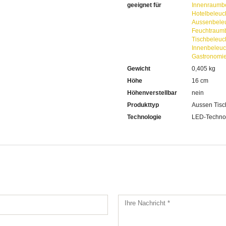
geeignet für
Innenraumb
Hotelbeleuc
Aussenbele
Feuchtraum
Tischbeleuc
Innenbeleu
Gastronomi
Gewicht
0,405 kg
Höhe
16 cm
Höhenverstellbar
nein
Produkttyp
Aussen Tisc
Technologie
LED-Techno