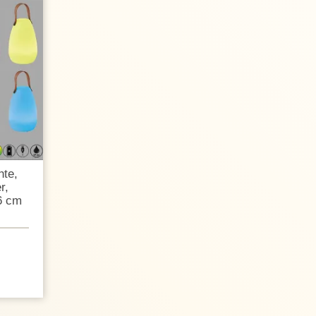
te,
r,
6 cm