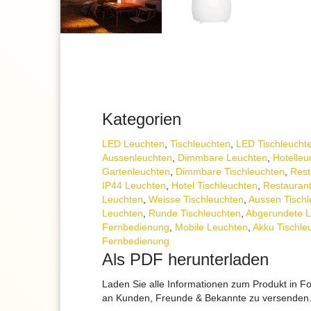
Kategorien
LED Leuchten
,
Tisch­leuchten
,
LED Tischleucht
Aussenleuchten
,
Dimmbare Leuchten
,
Hotelleu
Gartenleuchten
,
Dimmbare Tischleuchten
,
Rest
IP44 Leuchten
,
Hotel Tischleuchten
,
Restaurant
Leuchten
,
Weisse Tischleuchten
,
Aussen Tischl
Leuchten
,
Runde Tischleuchten
,
Abgerundete 
Fernbedienung
,
Mobile Leuchten
,
Akku Tischle
Fernbedienung
Als PDF herunterladen
Laden Sie alle Informationen zum Produkt in F
an Kunden, Freunde & Bekannte zu versenden