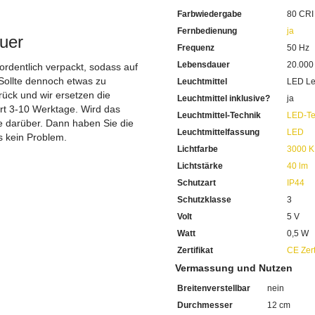
Inklusive 1 x 0,5 Watt RGB
Farbwiedergabe
80 CRI
1 x 0,5 Watt LED ist inklus
Mit einer Lichtleistung von
Fernbedienung
ja
uer
Das Licht strahlt warmweiss
Frequenz
50 Hz
80 CRI misst die Farbwiede
Lebensdauer
20.000
Sehen Sie auch abends die F
 ordentlich verpackt, sodass auf
Mit einer hohen Lebensdau
Sollte dennoch etwas zu
Leuchtmittel
LED Le
Sie haben bei uns 5 Jahre Ga
ück und wir ersetzen die
Leuchtmittel inklusive?
ja
Bei Fragen, kontaktieren Sie
ert 3-10 Werktage. Wird das
Leuchtmittel-Technik
LED-Te
Erkundigen Sie sich bei höh
ie darüber. Dann haben Sie die
Wir freuen uns auf Ihre Anf
Leuchtmittelfassung
LED
s kein Problem.
Lichtfarbe
3000 K
Lichtstärke
40 lm
Schutzart
IP44
Schutzklasse
3
Volt
5 V
Watt
0,5 W
Zertifikat
CE Zert
Vermassung und Nutzen
Breitenverstellbar
nein
Durchmesser
12 cm