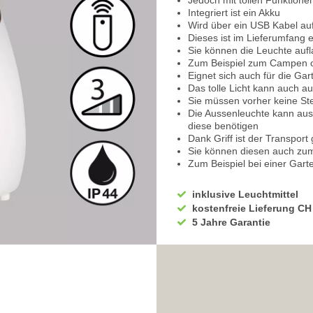
Jedoch mit tollen Funktione
Integriert ist ein Akku
Wird über ein USB Kabel au
Dieses ist im Lieferumfang 
Sie können die Leuchte auf
Zum Beispiel zum Campen o
Eignet sich auch für die Ga
Das tolle Licht kann auch 
Sie müssen vorher keine St
Die Aussenleuchte kann aus
diese benötigen
Dank Griff ist der Transport
Sie können diesen auch zu
Zum Beispiel bei einer Gart
Mit einem RGB Farbwechsle
Sie können die Farbe nach 
inklusive Leuchtmittel
Geniessen Sie bunte Licht
kostenfreie Lieferung CH
Auch auf einer Grillfeier o
5 Jahre Garantie
Bietet auch auf Hochzeiten
Die Restaurant Tischleuchte
In 3 Stufen kann die Helligke
Volle Leuchtkraft zum Essen
Mittlere Helligkeit ist ang
Terrasse
Auch beim Zusammensitzen m