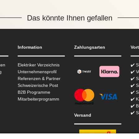
Das könnte Ihnen gefallen
Information
Zahlungsarten
Vort
ten
Elektriker Verzeichnis
✔️ 
g
Unternehmensprofil
✔️ V
Referenzen & Partner
✔️ 
Schweizerische Post
✔️ S
B2B Programme
✔️ S
Mitarbeiterprogramm
✔️ K
✔️ 
✔️ S
Versand