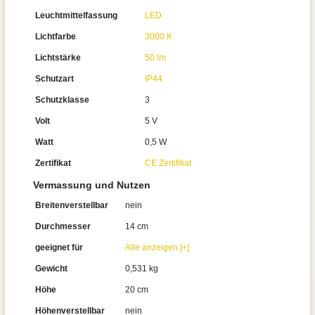
Leuchtmittelfassung
LED
Lichtfarbe
3000 K
Lichtstärke
50 lm
Schutzart
IP44
Schutzklasse
3
Volt
5 V
Watt
0,5 W
Zertifikat
CE Zertifikat
Vermassung und Nutzen
Breitenverstellbar
nein
Durchmesser
14 cm
geeignet für
Alle anzeigen [+]
Gewicht
0,531 kg
Höhe
20 cm
Höhenverstellbar
nein