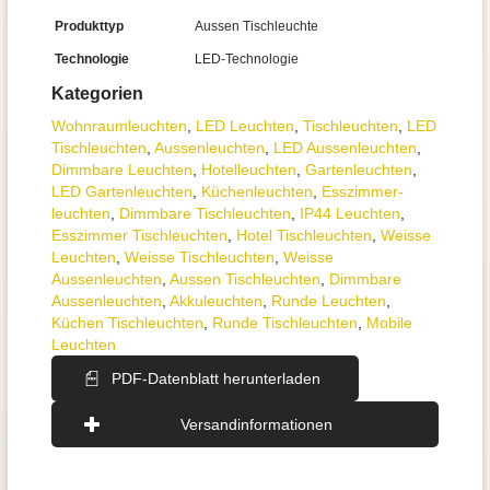
Produkttyp
Aussen Tischleuchte
Technologie
LED-Technologie
Kategorien
Wohnraum­leuchten
,
LED Leuchten
,
Tisch­leuchten
,
LED
Tischleuchten
,
Aussen­leuchten
,
LED Aussenleuchten
,
Dimmbare Leuchten
,
Hotelleuchten
,
Gartenleuchten
,
LED Gartenleuchten
,
Küchenleuchten
,
Esszimmer­­
leuchten
,
Dimmbare Tischleuchten
,
IP44 Leuchten
,
Esszimmer Tischleuchten
,
Hotel Tischleuchten
,
Weisse
Leuchten
,
Weisse Tischleuchten
,
Weisse
Aussenleuchten
,
Aussen Tischleuchten
,
Dimmbare
Aussenleuchten
,
Akkuleuchten
,
Runde Leuchten
,
Küchen Tischleuchten
,
Runde Tischleuchten
,
Mobile
Leuchten
PDF-Datenblatt herunterladen
Versandinformationen