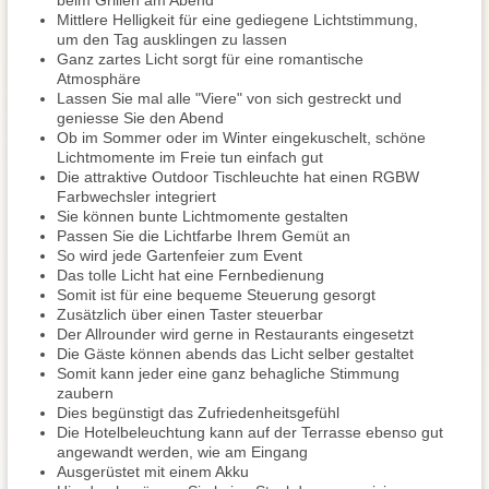
beim Grillen am Abend
Mittlere Helligkeit für eine gediegene Lichtstimmung,
um den Tag ausklingen zu lassen
Ganz zartes Licht sorgt für eine romantische
Atmosphäre
Lassen Sie mal alle "Viere" von sich gestreckt und
geniesse Sie den Abend
Ob im Sommer oder im Winter eingekuschelt, schöne
Lichtmomente im Freie tun einfach gut
Die attraktive Outdoor Tischleuchte hat einen RGBW
Farbwechsler integriert
Sie können bunte Lichtmomente gestalten
Passen Sie die Lichtfarbe Ihrem Gemüt an
So wird jede Gartenfeier zum Event
Das tolle Licht hat eine Fernbedienung
Somit ist für eine bequeme Steuerung gesorgt
Zusätzlich über einen Taster steuerbar
Der Allrounder wird gerne in Restaurants eingesetzt
Die Gäste können abends das Licht selber gestaltet
Somit kann jeder eine ganz behagliche Stimmung
zaubern
Dies begünstigt das Zufriedenheitsgefühl
Die Hotelbeleuchtung kann auf der Terrasse ebenso gut
angewandt werden, wie am Eingang
Ausgerüstet mit einem Akku