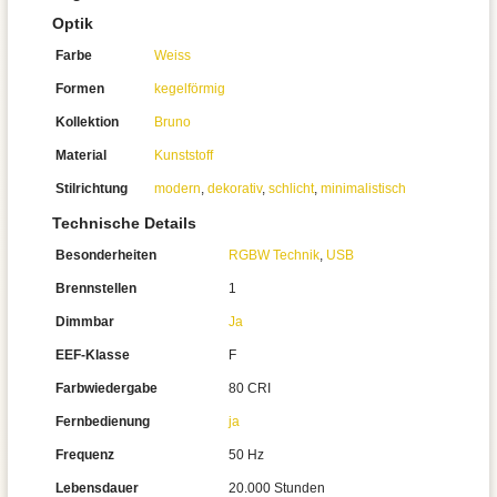
Optik
Farbe
Weiss
Formen
kegelförmig
Kollektion
Bruno
Material
Kunststoff
Stilrichtung
modern
,
dekorativ
,
schlicht
,
minimalistisch
Technische Details
Besonderheiten
RGBW Technik
,
USB
Brennstellen
1
Dimmbar
Ja
EEF-Klasse
F
Farbwiedergabe
80 CRI
Fernbedienung
ja
Frequenz
50 Hz
Lebensdauer
20.000 Stunden