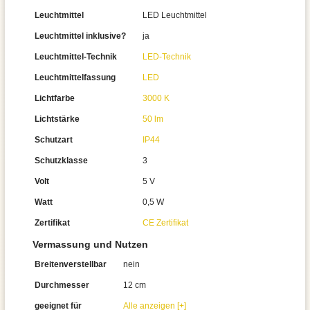
Leuchtmittel
LED Leuchtmittel
Leuchtmittel inklusive?
ja
Leuchtmittel-Technik
LED-Technik
Leuchtmittelfassung
LED
Lichtfarbe
3000 K
Lichtstärke
50 lm
Schutzart
IP44
Schutzklasse
3
Volt
5 V
Watt
0,5 W
Zertifikat
CE Zertifikat
Vermassung und Nutzen
Breitenverstellbar
nein
Durchmesser
12 cm
geeignet für
Alle anzeigen [+]