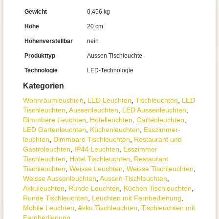
Gewicht
0,456 kg
Höhe
20 cm
Höhenverstellbar
nein
Produkttyp
Aussen Tischleuchte
Technologie
LED-Technologie
Kategorien
Wohnraum­leuchten
,
LED Leuchten
,
Tisch­leuchten
,
LED
Tischleuchten
,
Aussen­leuchten
,
LED Aussenleuchten
,
Dimmbare Leuchten
,
Hotelleuchten
,
Gartenleuchten
,
LED Gartenleuchten
,
Küchenleuchten
,
Esszimmer­­
leuchten
,
Dimmbare Tischleuchten
,
Restaurant und
Gastroleuchten
,
IP44 Leuchten
,
Esszimmer
Tischleuchten
,
Hotel Tischleuchten
,
Restaurant
Tischleuchten
,
Weisse Leuchten
,
Weisse Tischleuchten
,
Weisse Aussenleuchten
,
Aussen Tischleuchten
,
Akkuleuchten
,
Runde Leuchten
,
Küchen Tischleuchten
,
Runde Tischleuchten
,
Leuchten mit Fernbedienung
,
Mobile Leuchten
,
Akku Tischleuchten
,
Tischleuchten mit
Fernbedienung