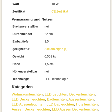
Watt
18 W
Zertifikat
CE Zertifikat
Vermassung und Nutzen
Breitenverstellbar
nein
Durchmesser
22 cm
Einbautiefe
1,5
geeignet für
Alle anzeigen [+]
Gewicht
0,508 kg
Höhe
1,5 cm
Höhenverstellbar
nein
Technologie
LED-Technologie
Kategorien
Wohnraum­leuchten
,
LED Leuchten
,
Decken­leuchten
,
LED Deckenleuchten
,
Badleuchten
,
Aussen­leuchten
,
LED Aussenleuchten
,
LED Badleuchten
,
Hotelleuchten
,
Aussen Deckenleuchten
,
LED Aussen Deckenleuchten
,