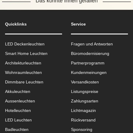
Das könnte Ihnen gefallen
Quicklinks
Service
LED Deckenleuchten
Fragen und Antworten
Smart Home Leuchten
Büromodernisierung
Architekturleuchten
Partnerprogramm
Wohnraum­leuchten
Kundenmeinungen
Dimmbare Leuchten
Versandkosten
Akkuleuchten
Listungspreise
Aussen­leuchten
Zahlungsarten
Hotelleuchten
Lichtmagazin
LED Leuchten
Rückversand
Badleuchten
Sponsoring