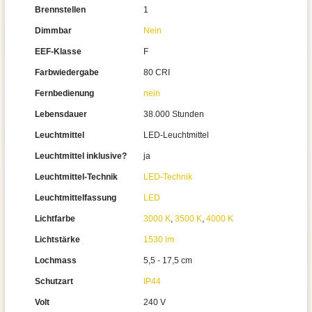
Brennstellen
1
Dimmbar
Nein
EEF-Klasse
F
Farbwiedergabe
80 CRI
Fernbedienung
nein
Lebensdauer
38.000 Stunden
Leuchtmittel
LED-Leuchtmittel
Leuchtmittel inklusive?
ja
Leuchtmittel-Technik
LED-Technik
Leuchtmittelfassung
LED
Lichtfarbe
3000 K
,
3500 K
,
4000 K
Lichtstärke
1530 lm
Lochmass
5,5 - 17,5 cm
Schutzart
IP44
Volt
240 V