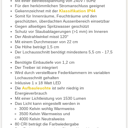
Mit einer Betriebsspannung von 240V / 50Hz
Für den herkömmlichen Stromanschluss geeignet
Gekennzeichnet mit der
Klassifikation IP44
Somit für Innenräume, Feuchträume und den
geschützten, überdachten Aussenbereich einsetzbar
Gegen allseitiges Spritzwasser geschützt
Schutz vor Staubablagerungen (>1 mm) im Inneren
Der Abstrahlwinkel misst 120°
Mit einem Durchmesser von 22 cm
Die Höhe beträgt 1,5 cm
Der Lochausschnitt benötigt mindestens 5,5 cm - 17,5
cm
Benötigte Einbautiefe von 1,2 cm
Der Treiber ist integriert
Wird durch verstellbare Federklammern im variablen
Lochausschnitt gehalten
Inklusive 1 x 18 Watt LED
Die
Aufbauleuchte
ist sehr niedrig im
Energieverbrauch
Mit einer Lichtleistung von 1530 Lumen
Das Licht kann eingestellt werden in
3000 Kelvin wohlig Warmweiss
3500 Kelvin Warmweiss und
4000 Kelvin Neutralweiss
80 CRI beträgt die Farbwiedergabe