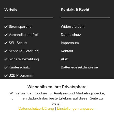
Vorteile
Kontakt & Recht
✔️ Stromsparend
Widerrufsrecht
✔️ Versandkostenfrei
Datenschutz
✔️ SSL-Schutz
Impressum
✔️ Schnelle Lieferung
Kontakt
✔️ Sichere Bezahlung
AGB
✔️ Käuferschutz
Batteriegesetzhinweise
✔️ B2B Programm
✔️ Schneller Support
Wir schätzen Ihre Privatsphäre
Wir verwenden Cookies für Analyse- und Marketingzwecke,
Onlinefachhandel in der Schweiz für Beleuchtung seit 2012 |
um Ihnen dadurch das beste Erlebnis auf dieser Seite zu
bieten.
Erstellt mit
peleides.io
Datenschutzerklärung
|
Einstellungen anpassen