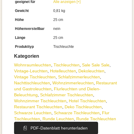
geeignet für
Alle anzeigen [+]
Gewicht
0,81 kg
Höhe
25 cm
Höhenverstellbar
nein
Länge
25 cm
Produkttyp
Tischleuchte
Kategorien
Wohnraum­leuchten
,
Tisch­leuchten
,
Sale Sale Sale
,
Vintage-Leuchten
,
Hotelleuchten
,
Dekoleuchten
,
Vintage Tischleuchten
,
Schlafzimmer­leuchten
,
Nachttisch­leuchten
,
Wohnzimmer­leuchten
,
Restaurant
und Gastroleuchten
,
Flurleuchten und Dielen-
Beleuchtung
,
Schlafzimmer Tischleuchten
,
Wohnzimmer Tischleuchten
,
Hotel Tischleuchten
,
Restaurant Tischleuchten
,
Deko Tischleuchten
,
Schwarze Leuchten
,
Schwarze Tischleuchten
,
Flur
Tischleuchten
,
Runde Leuchten
,
Runde Tischleuchten
PDF-Datenblatt herunterladen