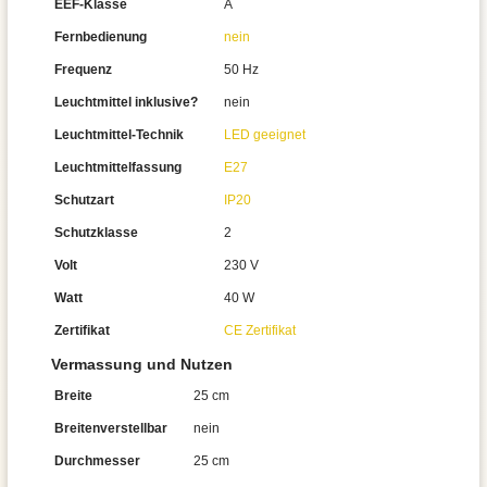
EEF-Klasse
A
Fernbedienung
nein
Frequenz
50 Hz
Leuchtmittel inklusive?
nein
Leuchtmittel-Technik
LED geeignet
Leuchtmittelfassung
E27
Schutzart
IP20
Schutzklasse
2
Volt
230 V
Watt
40 W
Zertifikat
CE Zertifikat
Vermassung und Nutzen
Breite
25 cm
Breitenverstellbar
nein
Durchmesser
25 cm