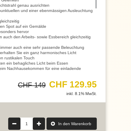
n Gelenken
chtstrahl genau ausrichten
punktuellen und einer ebenmässigen Ausleuchtung
leichzeitig
nen Spot auf ein Gemälde
esonders hervor
auch den Arbeits- sowie Essbereich gleichzeitig
zimmer auch eine sehr passende Beleuchtung
erhalten Sie ein ganz harmonisches Licht
en rustikalen Touch
sten ein behagliches Licht beim Essen
 beim Nachhausekommen für eine einladende
n, um Ihr Zufriedenheitsgefühl zu begünstigen
CHF 129.95
CHF 149
t das A und O für eine wohlige Wohnatmosphäre
en die Deckenleuchte ein heimeliges Licht
inkl. 8.1% MwSt.
euchtung
ein attraktives Lichtaccessoire
des Leuchtmittels die Wirkung verändern
fehlen wir Ihnen ein Leuchtmittel mit Switch
ählbar, je nach Leuchtmittel
 normalen Lichtschalter
1
In den Warenkorb
ung, ganz nach Ihrem Bedarf und Gemüt