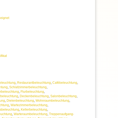
rantie, statt der üblichen 2 Jahre
 uns jederzeit
erer Artikelanzahl nach Mengenrabatten
ragen
eignet
ifikat
eleuchtung
,
Restaurantbeleuchtung
,
Cafébeleuchtung
,
htung
,
Schlafzimmerbeleuchtung
,
beleuchtung
,
Flurbeleuchtung
,
rbeleuchtung
,
Deckenbeleuchtung
,
Salonbeleuchtung
,
tung
,
Dielenbeleuchtung
,
Wohnraumbeleuchtung
,
chtung
,
Wartezimmerbeleuchtung
,
sbeleuchtung
,
Kellerbeleuchtung
,
uchtung
,
Warteraumbeleuchtung
,
Treppenaufgang-