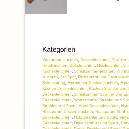
Kategorien
Wohnraum­leuchten
,
Decken­leuchten
,
Strahler 
Hotelleuchten
,
Dekoleuchten
,
Holzleuchten
,
Vin
Küchenleuchten
,
Schlafzimmer­leuchten
,
Wohnz
leuchten
,
3er Spot
,
Restaurant und Gastroleuc
Beleuchtung
,
Esszimmer Deckenleuchten
,
Essz
Küchen Deckenleuchten
,
Küchen Strahler und 
Deckenleuchten
,
Schlafzimmer Strahler und Sp
Deckenleuchten
,
Wohnzimmer Strahler und Sp
Strahler und Spots
,
Hotel Deckenleuchten
,
Hote
Restaurant Deckenleuchten
,
Restaurant Strahl
Deckenleuchten
,
Holz Strahler und Spots
,
Vinta
Deckenleuchten
,
Deko Strahler und Spots
,
Prax
Deckenleuchten
,
Praxis Strahler und Spots
,
Ru