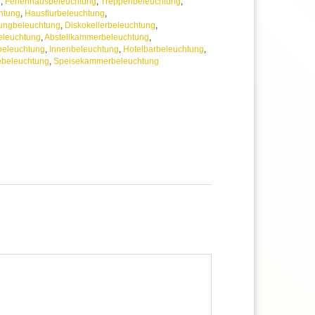
g
,
Ferienhausbeleuchtung
,
Treppenbeleuchtung
,
htung
,
Hausflurbeleuchtung
,
ungbeleuchtung
,
Diskokellerbeleuchtung
,
beleuchtung
,
Abstellkammerbeleuchtung
,
eleuchtung
,
Innenbeleuchtung
,
Hotelbarbeleuchtung
,
ebeleuchtung
,
Speisekammerbeleuchtung