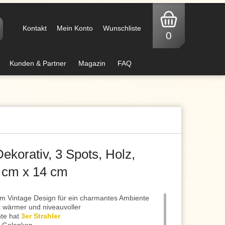
Kontakt
Mein Konto
Wunschliste
0
Kunden & Partner
Magazin
FAQ
ekorativ, 3 Spots, Holz,
4 cm x 14 cm
 Vintage Design für ein charmantes Ambiente
kt wärmer und niveauvoller
te hat
3er Strahler