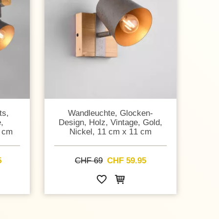
ts,
Wandleuchte, Glocken-
,
Design, Holz, Vintage, Gold,
4 cm
Nickel, 11 cm x 11 cm
5
CHF 69
CHF 59.95