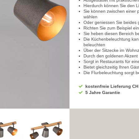
Ausgestattet mit praktische
Hierdurch können Sie den Li
Sie können zwischen einer 
wählen
Oder geniessen Sie beides g
Richten Sie zum Beispiel ei
Sie heben diesen Bereich b
Die Küchenbeleuchtung kann 
beleuchten
Über der Sitzecke im Wohn
Durch den goldenen Akzent 
Sorgt in Restaurants für ein
Bietet gleichzeitig Ihren Gä
Die Flurbeleuchtung sorgt
Lichtstimmung
Setzen Sie gekonnt Licht ei
kostenfreie Lieferung CH
Die richtige Beleuchtung is
5 Jahre Garantie
Im Schlafzimmer schenkt Ihn
Auch als
Hotel Deckenbel
Sie können durch die Wahl 
Für diese Deckenleuchte emp
Dimmer
3-4 Helligkeitsstufen sind w
Leichte Steuerung über den
Schaffen Sie eine Beleucht