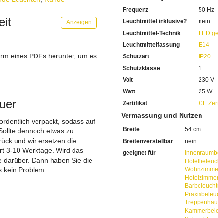
Sie haben bei uns 5 Jahre Ga
Frequenz
50 Hz
Bei Fragen, kontaktieren Sie
Erkundigen Sie sich bei höh
eit
Leuchtmittel inklusive?
nein
Anzeigen
Wir freuen uns auf Ihre Anf
Leuchtmittel-Technik
LED ge
Leuchtmittelfassung
E14
orm eines PDFs herunter, um es
Schutzart
IP20
.
Schutzklasse
1
Volt
230 V
Watt
25 W
uer
Zertifikat
CE Zert
Vermassung und Nutzen
 ordentlich verpackt, sodass auf
Breite
54 cm
Sollte dennoch etwas zu
ück und wir ersetzen die
Breitenverstellbar
nein
ert 3-10 Werktage. Wird das
geeignet für
Innenraumb
ie darüber. Dann haben Sie die
Hotelbeleuc
s kein Problem.
Wohnzimmer
Hotelzimme
Barbeleuch
Praxisbeleu
Treppenhau
Kammerbele