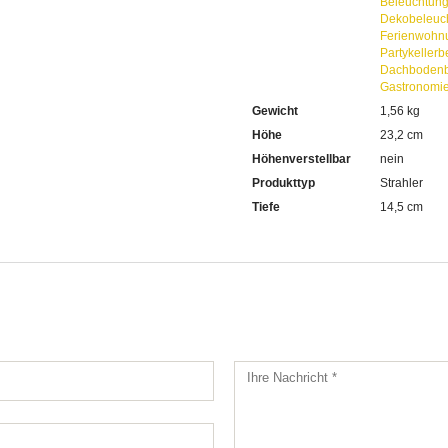
Beleuchtun
Dekobeleuc
Ferienwohn
Partykeller
Dachbodenb
Gastronomi
Gewicht
1,56 kg
Höhe
23,2 cm
Höhenverstellbar
nein
Produkttyp
Strahler
Tiefe
14,5 cm