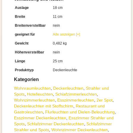
Auslage
18 cm
Breite
11 cm
Breitenverstellbar
nein
geeignet für
Alle anzeigen [+]
Gewicht
0,482 kg
Höhenverstellbar
nein
Länge
25 cm
Produkttyp
Deckenleuchte
Kategorien
Wohnraum­leuchten
,
Decken­leuchten
,
Strahler und
Spots
,
Hotelleuchten
,
Schlafzimmer­leuchten
,
Wohnzimmer­leuchten
,
Esszimmer­­leuchten
,
2er Spot
,
Deckenleuchten mit Stoffschirm
,
Restaurant und
Gastroleuchten
,
Flurleuchten und Dielen-Beleuchtung
,
Esszimmer Deckenleuchten
,
Esszimmer Strahler und
Spots
,
Schlafzimmer Deckenleuchten
,
Schlafzimmer
Strahler und Spots
,
Wohnzimmer Deckenleuchten
,