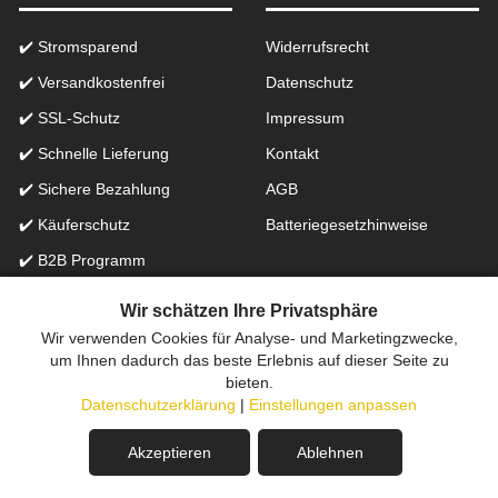
✔️ Stromsparend
Widerrufsrecht
✔️ Versandkostenfrei
Datenschutz
✔️ SSL-Schutz
Impressum
✔️ Schnelle Lieferung
Kontakt
✔️ Sichere Bezahlung
AGB
✔️ Käuferschutz
Batteriegesetzhinweise
✔️ B2B Programm
✔️ Schneller Support
Wir schätzen Ihre Privatsphäre
Wir verwenden Cookies für Analyse- und Marketingzwecke,
Onlinefachhandel in der Schweiz für Beleuchtung seit 2012 |
um Ihnen dadurch das beste Erlebnis auf dieser Seite zu
bieten.
Erstellt mit
peleides.io
Datenschutzerklärung
|
Einstellungen anpassen
Akzeptieren
Ablehnen
Dieses Produkt ist leider nicht mehr verfügbar.