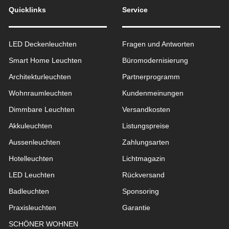
Quicklinks
Service
LED Deckenleuchten
Fragen und Antworten
Smart Home Leuchten
Büromodernisierung
Architekturleuchten
Partnerprogramm
Wohnraum­leuchten
Kundenmeinungen
Dimmbare Leuchten
Versandkosten
Akkuleuchten
Listungspreise
Aussen­leuchten
Zahlungsarten
Hotelleuchten
Lichtmagazin
LED Leuchten
Rückversand
Badleuchten
Sponsoring
Praxisleuchten
Garantie
SCHÖNER WOHNEN