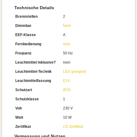
Technische Details
Brennstellen
2
Dimmbar
Nein
EEF-Klasse
A
Fernbedienung
nein
Frequenz
50 Hz
Leuchtmittel inklusive?
nein
Leuchtmittel-Technik
LED geeignet
Leuchtmittelfassung
E14
Schutzart
IP20
Schutzklasse
1
Volt
230 V
Watt
10 W
Zertifikat
CE Zertifikat
Vermassung und Nutzen