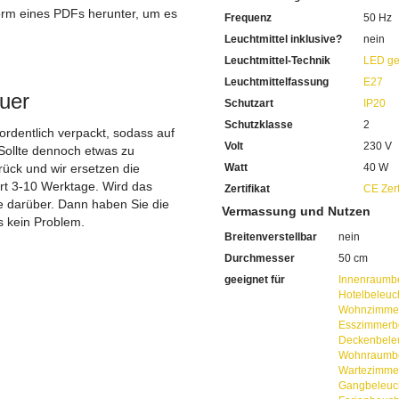
Ausgewiesen mit der Schutz
orm eines PDFs herunter, um es
Frequenz
50 Hz
Die
Deckenleuchte mit Sto
.
Geeignet für den Gebrauch
Leuchtmittel inklusive?
nein
50 cm misst der Durchmess
Leuchtmittel-Technik
LED ge
Mit einer Höhe von 22 cm d
Leuchtmittelfassung
E27
Ausgerüstet mit der Leuchtm
uer
Jeweils für eine Leistung v
Schutzart
IP20
Für den Lichtbetrieb benötig
Schutzklasse
2
Bestellen Sie dieses gerne d
 ordentlich verpackt, sodass auf
Volt
230 V
Wir empfehlen Ihnen die in
Sollte dennoch etwas zu
Sparen Sie täglich sehr hoh
ück und wir ersetzen die
Watt
40 W
Bei uns im Sortiment finden
ert 3-10 Werktage. Wird das
Zertifikat
CE Zert
Diese sind von enorm lange
ie darüber. Dann haben Sie die
Vermassung und Nutzen
Mit LED-Technik erreichen S
s kein Problem.
Sie haben bei uns 5 Jahre Ga
Breitenverstellbar
nein
Bei Fragen, kontaktieren Sie
Durchmesser
50 cm
Erkundigen Sie sich bei höh
Wir freuen uns auf Ihre Anf
geeignet für
Innenraumb
Hotelbeleuc
Wohnzimmer
Esszimmerb
Deckenbele
Wohnraumbe
Wartezimme
Gangbeleuc