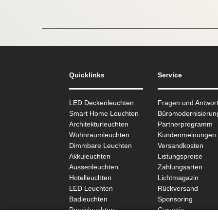
Quicklinks
Service
LED Deckenleuchten
Fragen und Antwor
Smart Home Leuchten
Büromodernisierun
Architekturleuchten
Partnerprogramm
Wohnraum­leuchten
Kundenmeinungen
Dimmbare Leuchten
Versandkosten
Akkuleuchten
Listungspreise
Aussen­leuchten
Zahlungsarten
Hotelleuchten
Lichtmagazin
LED Leuchten
Rückversand
Badleuchten
Sponsoring
Praxisleuchten
Garantie