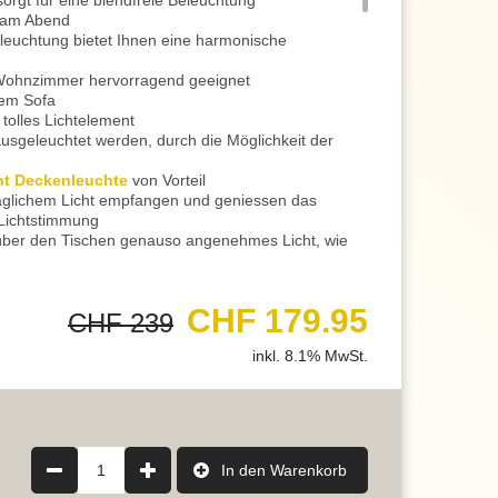
rgt für eine blendfreie Beleuchtung
 am Abend
euchtung bietet Ihnen eine harmonische
Wohnzimmer hervorragend geeignet
em Sofa
tolles Lichtelement
usgeleuchtet werden, durch die Möglichkeit der
nt Deckenleuchte
von Vorteil
aglichem Licht empfangen und geniessen das
Lichtstimmung
über den Tischen genauso angenehmes Licht, wie
für die richtigen Lichtverhältnisse
tel verändern Sie die Anwendungsmöglichkeiten
CHF 179.95
CHF 239
es LED Leuchtmittel mit hoher Lichtleistung und
inkl. 8.1% MwSt.
 optimale Büro Deckenleuchte
ie Konzentration und steigert Ihre Produktivität
ehlen wir Ihnen den Einsatz von energiesparenden
h Dimmer
, die Helligkeit in 3 Stufen zu dimmen
 normalen Lichtschalter
1
In den Warenkorb
en Sie beim ersten Einschalten