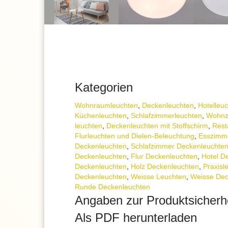
Kategorien
Wohnraum­leuchten
,
Decken­leuchten
,
Hotelleu
Küchenleuchten
,
Schlafzimmer­leuchten
,
Wohnz
leuchten
,
Deckenleuchten mit Stoffschirm
,
Rest
Flurleuchten und Dielen-Beleuchtung
,
Esszimm
Deckenleuchten
,
Schlafzimmer Deckenleuchte
Deckenleuchten
,
Flur Deckenleuchten
,
Hotel D
Deckenleuchten
,
Holz Deckenleuchten
,
Praxisl
Deckenleuchten
,
Weisse Leuchten
,
Weisse Dec
Runde Deckenleuchten
Angaben zur Produktsicherh
Als PDF herunterladen