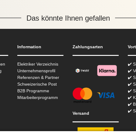
Das könnte Ihnen gefallen
Information
Zahlungsarten
Vort
ten
Elektriker Verzeichnis
✔️ 
g
Unternehmensprofil
✔️ V
Referenzen & Partner
✔️ 
Schweizerische Post
✔️ S
B2B Programme
✔️ S
Mitarbeiterprogramm
✔️ K
✔️ 
✔️ S
Versand