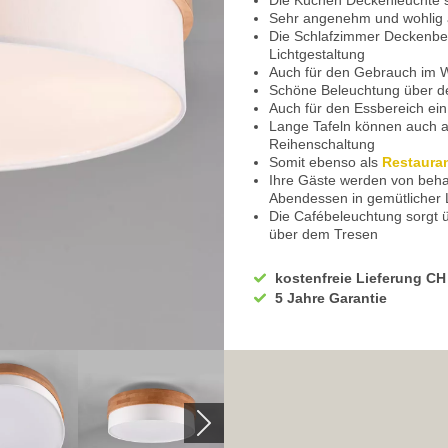
Die Küchen Deckenleuchte so
Sehr angenehm und wohlig
Die Schlafzimmer Deckenbel
Lichtgestaltung
Auch für den Gebrauch im 
Schöne Beleuchtung über d
Auch für den Essbereich ein 
Lange Tafeln können auch a
Reihenschaltung
Somit ebenso als
Restaura
Ihre Gäste werden von beh
Abendessen in gemütlicher 
Die Cafébeleuchtung sorgt 
über dem Tresen
Sorgt auch am Hotelempfang 
Mit der Wahl der Leuchtmit
kostenfreie Lieferung CH
Wählen Sie ein stromsparend
5 Jahre Garantie
kühlem Farbton
Hierdurch erhalten Sie eine
Das kühle Licht begünstigt d
Für gemütliche Abende empf
LED Leuchtmittel mit Switc
Sie erhalten die Möglichkeit
Leichte Steuerung über den
Die volle Leuchtkraft erhalt