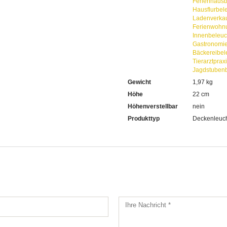
Ferienhaus
Hausflurbel
Ladenverka
Ferienwohn
Innenbeleu
Gastronomi
Bäckereibel
Tierarztpra
Jagdstuben
Gewicht
1,97 kg
Höhe
22 cm
Höhenverstellbar
nein
Produkttyp
Deckenleuc