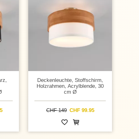
rz,
Deckenleuchte, Stoffschirm,
,
Holzrahmen, Acrylblende, 30
Ø
cm Ø
5
CHF 149
CHF 99.95