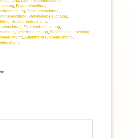
beleuchtung
,
Ladenlokalbeleuchtung
,
euchtung
,
Foyerbeleuchtung
,
ufsbeleuchtung
,
Suitenbeleuchtung
,
ungbeleuchtung
,
Partykellerbeleuchtung
,
chtung
,
Hotelbarbeleuchtung
,
ebeleuchtung
,
Eisdielenbeleuchtung
,
euchtung
,
Atelierbeleuchtung
,
Bibliotheksbeleuchtung
,
xisbeleuchtung
,
Aufenthaltsraumbeleuchtung
,
beleuchtung
hte