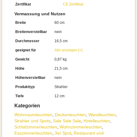
Zertifikat
CE Zertifikat
Vermassung und Nutzen
Breite
60 cm
Breitenverstellbar
nein
Durchmesser
16,5 cm
geeignet für
Alle anzeigen [+]
Gewicht
0,87 kg
Höhe
21,5 cm
Höhenverstellbar
nein
Produkttyp
Strahler
Tiefe
12 cm
Kategorien
Wohnraum­leuchten
,
Decken­leuchten
,
Wand­leuchten
,
Strahler und Spots
,
Sale Sale Sale
,
Hotelleuchten
,
Schlafzimmer­leuchten
,
Wohnzimmer­leuchten
,
Esszimmer­­leuchten
,
3er Spot
,
Restaurant und