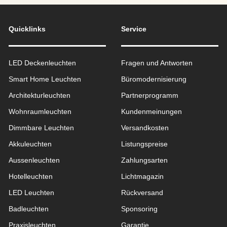
Quicklinks
Service
LED Deckenleuchten
Fragen und Antworten
Smart Home Leuchten
Büromodernisierung
Architekturleuchten
Partnerprogramm
Wohnraum­leuchten
Kundenmeinungen
Dimmbare Leuchten
Versandkosten
Akkuleuchten
Listungspreise
Aussen­leuchten
Zahlungsarten
Hotelleuchten
Lichtmagazin
LED Leuchten
Rückversand
Badleuchten
Sponsoring
Praxisleuchten
Garantie