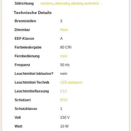
Stilrichtung
modern
,
dekorativ
,
attraktiv
,
wohnlich
Technische Details
Brennstellen
3
Dimmbar
Nein
EEF-Klasse
A
Farbwiedergabe
80 CRI
Fernbedienung
nein
Frequenz
50 Hz
Leuchtmittel inklusive?
nein
Leuchtmittel-Technik
LED geeignet
Leuchtmittelfassung
E14
Schutzart
IP20
Schutzklasse
1
Volt
230 V
Watt
10 W