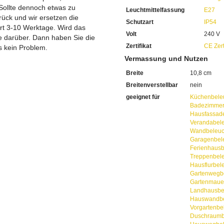
Ein externer austauschbarer 
Sollte dennoch etwas zu
Leuchtmittelfassung
E27
Ausserdem ist im Lieferumg
ück und wir ersetzen die
Sie haben bei uns 2 Jahre G
Schutzart
IP54
ert 3-10 Werktage. Wird das
Bei Fragen, kontaktieren Sie
Volt
240 V
ie darüber. Dann haben Sie die
Erkundigen Sie sich bei höh
Zertifikat
CE Zert
Wir freuen uns auf Ihre Anf
s kein Problem.
Vermassung und Nutzen
Breite
10,8 cm
Breitenverstellbar
nein
geeignet für
Küchenbele
Badezimmer
Hausfassad
Verandabel
Wandbeleuc
Garagenbel
Ferienhaus
Treppenbel
Hausflurbel
Gartenwegb
Gartenmaue
Landhausbe
Hauswandbe
Vorgartenbe
Duschraumb