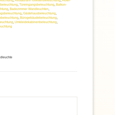
euchtung
,
Restaurant-Toilettenbeleuchtung
,
Hotel-
beleuchtung
,
Türeingangsbeleuchtung
,
Balkon-
htung
,
Badezimmer Wandleuchten
,
ngsbeleuchtung
,
Gästehausbeleuchtung
,
xbeleuchtung
,
Bürogebäudebeleuchtung
,
euchtung
,
Umkleidekabinenbeleuchtung
,
euchtung
dleuchte