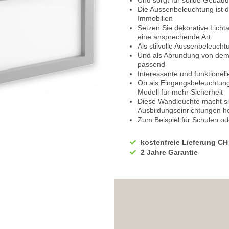
Und sorgt für solide Gebäu
Die Aussenbeleuchtung ist di
Immobilien
Setzen Sie dekorative Licht
eine ansprechende Art
Als stilvolle Aussenbeleucht
Und als Abrundung von dem L
passend
Interessante und funktionell
Ob als Eingangsbeleuchtung 
Modell für mehr Sicherheit
Diese Wandleuchte macht si
Ausbildungseinrichtungen h
Zum Beispiel für Schulen ode
Ausserdem als Aussenbeleuc
Für Bahnhöfe und Flughäfen
kostenfreie Lieferung CH
Als Aussenbeleuchtung von
2 Jahre Garantie
ebenfalls passend
Kann ebenso erfolgreich in
eingefügt werden
Vorne am Hauseingang lässt
Als Aussenbeleuchtung für d
Lichtidee
Eignet sich auch als Terras
Für Ihren Balkon ebenfalls e