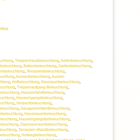
Trafo ist im Lieferumfang inklusive
ang das Montagematerial enthalten
arantie
 uns jederzeit
erer Artikelanzahl nach Mengenrabatten
ifikat
ragen
uchtung
,
Treppenhausbeleuchtung
,
Kellerbeleuchtung
,
beleuchtung
,
Balkonbeleuchtung
,
Gartenbeleuchtung
,
enbeleuchtung
,
Terrassenbeleuchtung
,
euchtung
,
Aussenbeleuchtung
,
Aussen
htung
,
Hofbeleuchtung
,
Nassraumbeleuchtung
,
euchtung
,
Treppenaufgang-Beleuchtung
,
beleuchtung
,
Hauseinfahrtbeleuchtung
,
euchtung
,
Hauseingangsbeleuchtung
,
euchtung
,
Vordachbeleuchtung
,
eleuchtung
,
Garageneinfahrtbeleuchtung
,
rbeleuchtung
,
Hausmauerbeleuchtung
,
leuchtung
,
Hauseingangstürbeleuchtung
,
leuchtung
,
Saunavorraumbeleuchtung
,
leuchtung
,
Terrassen-Wandbeleuchtung
,
eleuchtung
,
Hofwegbeleuchtung
,