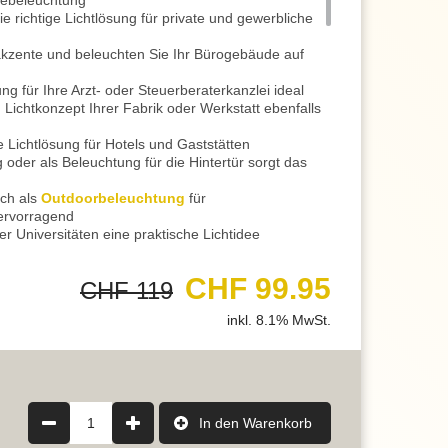
debeleuchtung
e richtige Lichtlösung für private und gewerbliche
akzente und beleuchten Sie Ihr Bürogebäude auf
ung für Ihre Arzt- oder Steuerberaterkanzlei ideal
ichtkonzept Ihrer Fabrik oder Werkstatt ebenfalls
e Lichtlösung für Hotels und Gaststätten
oder als Beleuchtung für die Hintertür sorgt das
ch als
Outdoorbeleuchtung
für
ervorragend
r Universitäten eine praktische Lichtidee
htung in Museen und Bibliotheken genau richtig
 eine geeignete Lichtlösung
CHF 99.95
CHF 119
 Ihrem Laden oder auch einem Einkaufszentrum
inkl. 8.1% MwSt.
 das Beleuchtungskonzept von Ihrem Zuhause
 sich die Leuchte gekonnt in Szene setzen
as Gästehaus oder Ihre Garage eine vorteilhafte
senbeleuchtung
1
In den Warenkorb
ine praktische Lichtidee