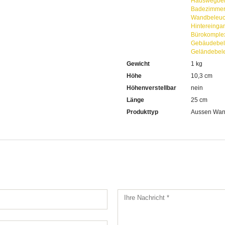
Hauswegbel
Badezimmer
Wandbeleuc
Hintereinga
Bürokomple
Gebäudebel
Geländebel
Gewicht
1 kg
Höhe
10,3 cm
Höhenverstellbar
nein
Länge
25 cm
Produkttyp
Aussen Wan