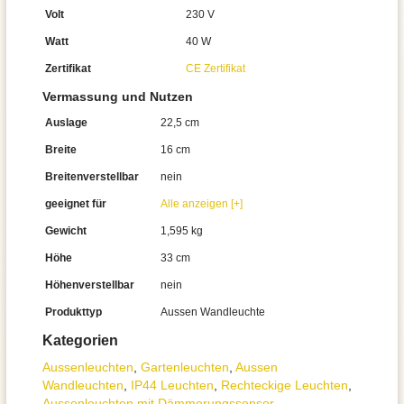
Volt
230 V
Watt
40 W
Zertifikat
CE Zertifikat
Vermassung und Nutzen
Auslage
22,5 cm
Breite
16 cm
Breitenverstellbar
nein
geeignet für
Alle anzeigen [+]
Gewicht
1,595 kg
Höhe
33 cm
Höhenverstellbar
nein
Produkttyp
Aussen Wandleuchte
Kategorien
Aussen­leuchten
,
Gartenleuchten
,
Aussen
Wandleuchten
,
IP44 Leuchten
,
Rechteckige Leuchten
,
Aussenleuchten mit Dämmerungssensor