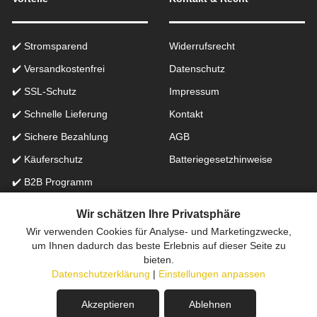
✔️ Stromsparend
Widerrufsrecht
✔️ Versandkostenfrei
Datenschutz
✔️ SSL-Schutz
Impressum
✔️ Schnelle Lieferung
Kontakt
✔️ Sichere Bezahlung
AGB
✔️ Käuferschutz
Batteriegesetzhinweise
✔️ B2B Programm
✔️ Schneller Support
Wir schätzen Ihre Privatsphäre
Wir verwenden Cookies für Analyse- und Marketingzwecke,
Onlinefachhandel in der Schweiz für Beleuchtung seit 2012 |
um Ihnen dadurch das beste Erlebnis auf dieser Seite zu
bieten.
Erstellt mit
peleides.io
Datenschutzerklärung
|
Einstellungen anpassen
Akzeptieren
Ablehnen
In den Warenkorb