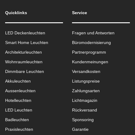
Quicklinks
Service
LED Deckenleuchten
Fragen und Antworten
Smart Home Leuchten
Büromodernisierung
Architekturleuchten
Partnerprogramm
Wohnraum­leuchten
Kundenmeinungen
Dimmbare Leuchten
Versandkosten
Akkuleuchten
Listungspreise
Aussen­leuchten
Zahlungsarten
Hotelleuchten
Lichtmagazin
LED Leuchten
Rückversand
Badleuchten
Sponsoring
Praxisleuchten
Garantie