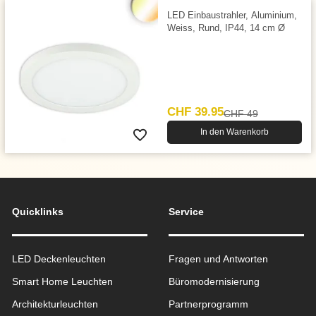
LED Einbaustrahler, Aluminium,
Weiss, Rund, IP44, 14 cm Ø
CHF 39.95
CHF 49
In den Warenkorb
Quicklinks
Service
LED Deckenleuchten
Fragen und Antworten
Smart Home Leuchten
Büromodernisierung
Architekturleuchten
Partnerprogramm