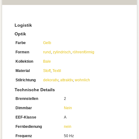
Logistik
Optik
Farbe
Gelb
Formen
rund
,
zylindrisch
,
röhrenförmig
Kollektion
Bale
Material
Stoff
,
Textil
Stilrichtung
dekorativ
,
attraktiv
,
wohnlich
Technische Details
Brennstellen
2
Dimmbar
Nein
EEF-Klasse
A
Fernbedienung
nein
Frequenz
50 Hz