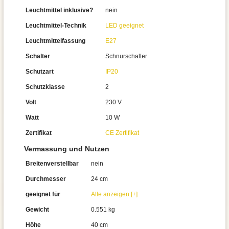
Leuchtmittel inklusive?
nein
Leuchtmittel-Technik
LED geeignet
Leuchtmittelfassung
E27
Schalter
Schnurschalter
Schutzart
IP20
Schutzklasse
2
Volt
230 V
Watt
10 W
Zertifikat
CE Zertifikat
Vermassung und Nutzen
Breitenverstellbar
nein
Durchmesser
24 cm
geeignet für
Alle anzeigen [+]
Gewicht
0.551 kg
Höhe
40 cm