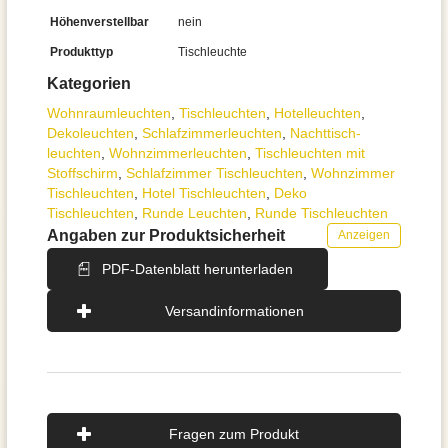
Höhenverstellbar
nein
Produkttyp
Tischleuchte
Kategorien
Wohnraum­leuchten
,
Tisch­leuchten
,
Hotelleuchten
,
Dekoleuchten
,
Schlafzimmer­leuchten
,
Nachttisch­
leuchten
,
Wohnzimmer­leuchten
,
Tischleuchten mit
Stoffschirm
,
Schlafzimmer Tischleuchten
,
Wohnzimmer
Tischleuchten
,
Hotel Tischleuchten
,
Deko
Tischleuchten
,
Runde Leuchten
,
Runde Tischleuchten
Angaben zur Produktsicherheit
Anzeigen
PDF-Datenblatt herunterladen
Versandinformationen
Fragen zum Produkt