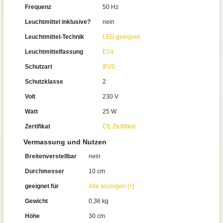
Frequenz
50 Hz
Leuchtmittel inklusive?
nein
Leuchtmittel-Technik
LED geeignet
Leuchtmittelfassung
E14
Schutzart
IP20
Schutzklasse
2
Volt
230 V
Watt
25 W
Zertifikat
CE Zertifikat
Vermassung und Nutzen
Breitenverstellbar
nein
Durchmesser
10 cm
geeignet für
Alle anzeigen [+]
Gewicht
0,36 kg
Höhe
30 cm