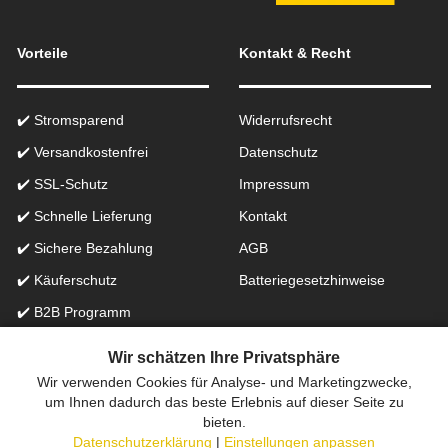
Vorteile
Kontakt & Recht
✔️ Stromsparend
Widerrufsrecht
✔️ Versandkostenfrei
Datenschutz
✔️ SSL-Schutz
Impressum
✔️ Schnelle Lieferung
Kontakt
✔️ Sichere Bezahlung
AGB
✔️ Käuferschutz
Batteriegesetzhinweise
✔️ B2B Programm
✔️ Schneller Support
Wir schätzen Ihre Privatsphäre
Wir verwenden Cookies für Analyse- und Marketingzwecke,
Onlinefachhandel in der Schweiz für Beleuchtung seit 2012 |
um Ihnen dadurch das beste Erlebnis auf dieser Seite zu
bieten.
Erstellt mit
peleides.io
Datenschutzerklärung
|
Einstellungen anpassen