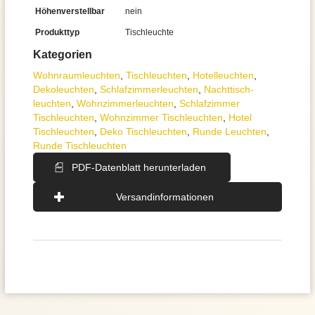
Höhenverstellbar
nein
Produkttyp
Tischleuchte
Kategorien
Wohnraum­leuchten
,
Tisch­leuchten
,
Hotelleuchten
,
Dekoleuchten
,
Schlafzimmer­leuchten
,
Nachttisch­
leuchten
,
Wohnzimmer­leuchten
,
Schlafzimmer
Tischleuchten
,
Wohnzimmer Tischleuchten
,
Hotel
Tischleuchten
,
Deko Tischleuchten
,
Runde Leuchten
,
Runde Tischleuchten
PDF-Datenblatt herunterladen
Versandinformationen