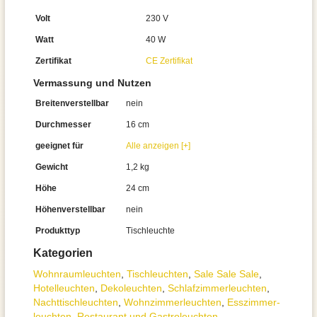
Volt
230 V
Watt
40 W
Zertifikat
CE Zertifikat
Vermassung und Nutzen
Breitenverstellbar
nein
Durchmesser
16 cm
geeignet für
Alle anzeigen [+]
Gewicht
1,2 kg
Höhe
24 cm
Höhenverstellbar
nein
Produkttyp
Tischleuchte
Kategorien
Wohnraum­leuchten
,
Tisch­leuchten
,
Sale Sale Sale
,
Hotelleuchten
,
Dekoleuchten
,
Schlafzimmer­leuchten
,
Nachttisch­leuchten
,
Wohnzimmer­leuchten
,
Esszimmer­­
leuchten
,
Restaurant und Gastroleuchten
,