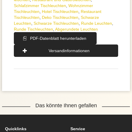
Schlafzimmer Tischleuchten
,
Wohnzimmer
Tischleuchten
,
Hotel Tischleuchten
,
Restaurant
Tischleuchten
,
Deko Tischleuchten
,
Schwarze
Leuchten
,
Schwarze Tischleuchten
,
Runde Leuchten
,
Runde Tischleuchten
,
Abgerundete Leuchten
PDF-Datenblatt herunterladen
Versandinformationen
Das könnte Ihnen gefallen
Quicklinks
Service