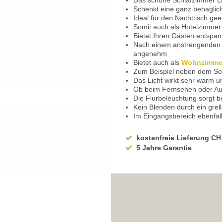
Das schöne Schlafzimmer Lic
Schenkt eine ganz behagli
Ideal für den Nachttisch gee
Somit auch als Hotelzimmer 
Bietet Ihren Gästen entsp
Nach einem anstrengenden 
angenehm
Bietet auch als
Wohnzimmer
Zum Beispiel neben dem So
Das Licht wirkt sehr warm u
Ob beim Fernsehen oder A
Die Flurbeleuchtung sorgt 
Kein Blenden durch ein grel
Im Eingangsbereich ebenfall
Lassen Sie sich abends von
Hier wird Ihr Zufriedenheits
kostenfreie Lieferung CH
Auch Ihre Gäste werden sic
5 Jahre Garantie
Lichtstimmung geniessen
Mit einem praktischen Schnu
Durch das Kippen des Taster
Sie möchten lieber eine di
Dafür empfehlen wir Ihnen 
Dimmer
Diese ermöglichen es, das L
Ganz leichte Steuerung übe