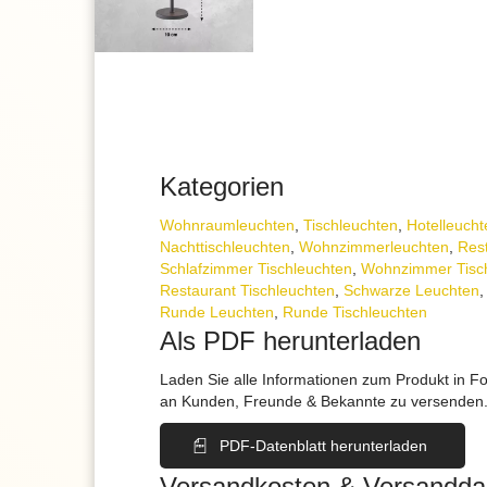
Kategorien
Wohnraum­leuchten
,
Tisch­leuchten
,
Hotelleucht
Nachttisch­leuchten
,
Wohnzimmer­leuchten
,
Res
Schlafzimmer Tischleuchten
,
Wohnzimmer Tisc
Restaurant Tischleuchten
,
Schwarze Leuchten
Runde Leuchten
,
Runde Tischleuchten
Als PDF herunterladen
Laden Sie alle Informationen zum Produkt in F
an Kunden, Freunde & Bekannte zu versenden
PDF-Datenblatt herunterladen
Versandkosten & Versandda