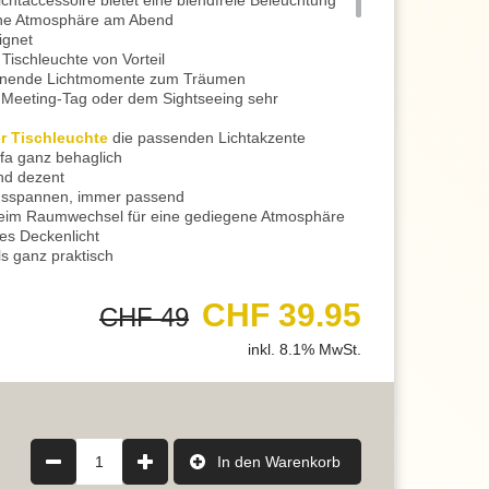
htaccessoire bietet eine blendfreie Beleuchtung
che Atmosphäre am Abend
ignet
Tischleuchte von Vorteil
annende Lichtmomente zum Träumen
Meeting-Tag oder dem Sightseeing sehr
 Tischleuchte
die passenden Lichtakzente
fa ganz behaglich
nd dezent
usspannen, immer passend
beim Raumwechsel für eine gediegene Atmosphäre
les Deckenlicht
s ganz praktisch
 ganz zartem Licht empfangen
gefühl bereits begünstigt
CHF 39.95
CHF 49
h willkommen fühlen und die gediegene
inkl. 8.1% MwSt.
rschalter ausgerüstet
s wird das Licht an- und ausgeschaltet
mmbare Beleuchtung?
energiesparende LED Leuchtmittel mit Switch
icht in 3 Stufen zu dimmen
1
In den Warenkorb
r den normalen Schalter