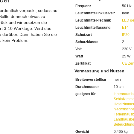
Mit einem Durchmesser von
Frequenz
50 Hz
Integriert ist die Leuchtmit
 ordentlich verpackt, sodass auf
Für den Lichtbetrieb benötig
Leuchtmittel inklusive?
nein
Sollte dennoch etwas zu
Bestellen Sie dieses gerne d
Leuchtmittel-Technik
LED ge
ück und wir ersetzen die
Wir empfehlen Ihnen die in
Leuchtmittelfassung
E14
Sparen Sie täglich sehr hoh
ert 3-10 Werktage. Wird das
Bei uns im Sortiment finden
ie darüber. Dann haben Sie die
Schutzart
IP20
Diese sind von enorm lange
s kein Problem.
Schutzklasse
2
Mit LED-Technik erreichen S
Volt
230 V
Sie haben bei uns 5 Jahre Ga
Bei Fragen, kontaktieren Sie
Watt
25 W
Erkundigen Sie sich bei höh
Zertifikat
CE Zert
Wir freuen uns auf Ihre Anf
Vermassung und Nutzen
Breitenverstellbar
nein
Durchmesser
10 cm
geeignet für
Innenraumb
Schlafzimme
Hotelzimme
Nachttischb
Ferienhaus
Landhausbe
Beleuchtun
Gewicht
0,465 kg