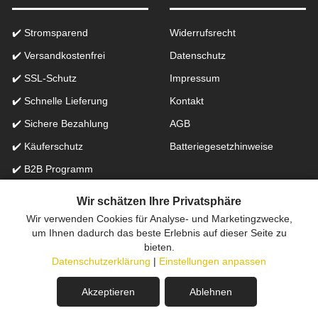
✔️ Stromsparend
Widerrufsrecht
✔️ Versandkostenfrei
Datenschutz
✔️ SSL-Schutz
Impressum
✔️ Schnelle Lieferung
Kontakt
✔️ Sichere Bezahlung
AGB
✔️ Käuferschutz
Batteriegesetzhinweise
✔️ B2B Programm
✔️ Schneller Support
Wir schätzen Ihre Privatsphäre
Wir verwenden Cookies für Analyse- und Marketingzwecke,
Onlinefachhandel in der Schweiz für Beleuchtung seit 2012 |
um Ihnen dadurch das beste Erlebnis auf dieser Seite zu
bieten.
Erstellt mit
peleides.io
Datenschutzerklärung
|
Einstellungen anpassen
Akzeptieren
Ablehnen
Dieses Produkt ist leider nicht mehr verfügbar.