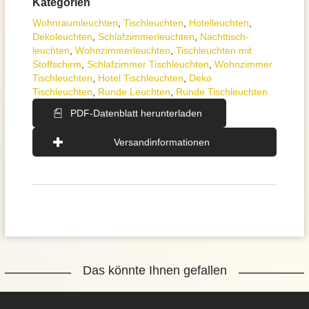
Kategorien
Wohnraum­leuchten
,
Tisch­leuchten
,
Hotelleuchten
,
Dekoleuchten
,
Schlafzimmer­leuchten
,
Nachttisch­
leuchten
,
Wohnzimmer­leuchten
,
Tischleuchten mit
Stoffschirm
,
Schlafzimmer Tischleuchten
,
Wohnzimmer
Tischleuchten
,
Hotel Tischleuchten
,
Deko
Tischleuchten
,
Runde Leuchten
,
Runde Tischleuchten
PDF-Datenblatt herunterladen
Versandinformationen
Das könnte Ihnen gefallen