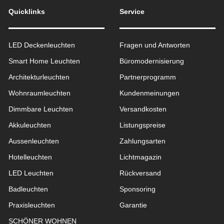
Quicklinks
Service
LED Deckenleuchten
Fragen und Antworten
Smart Home Leuchten
Büromodernisierung
Architekturleuchten
Partnerprogramm
Wohnraum­leuchten
Kundenmeinungen
Dimmbare Leuchten
Versandkosten
Akkuleuchten
Listungspreise
Aussen­leuchten
Zahlungsarten
Hotelleuchten
Lichtmagazin
LED Leuchten
Rückversand
Badleuchten
Sponsoring
Praxisleuchten
Garantie
SCHÖNER WOHNEN