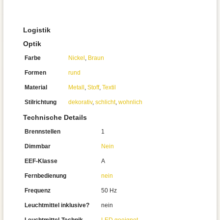
Logistik
Optik
Farbe
Nickel
,
Braun
Formen
rund
Material
Metall
,
Stoff
,
Textil
Stilrichtung
dekorativ
,
schlicht
,
wohnlich
Technische Details
Brennstellen
1
Dimmbar
Nein
EEF-Klasse
A
Fernbedienung
nein
Frequenz
50 Hz
Leuchtmittel inklusive?
nein