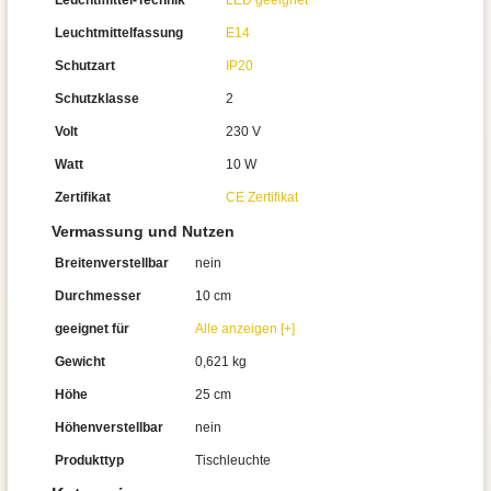
Leuchtmittel-Technik
LED geeignet
Leuchtmittelfassung
E14
Schutzart
IP20
Schutzklasse
2
Volt
230 V
Watt
10 W
Zertifikat
CE Zertifikat
Vermassung und Nutzen
Breitenverstellbar
nein
Durchmesser
10 cm
geeignet für
Alle anzeigen [+]
Gewicht
0,621 kg
Höhe
25 cm
Höhenverstellbar
nein
Produkttyp
Tischleuchte