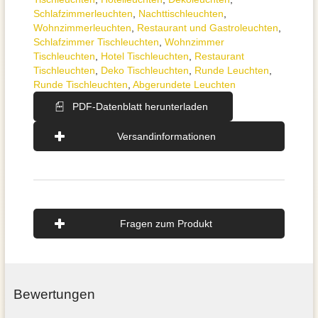
Schlafzimmer­leuchten
,
Nachttisch­leuchten
,
Wohnzimmer­leuchten
,
Restaurant und Gastroleuchten
,
Schlafzimmer Tischleuchten
,
Wohnzimmer
Tischleuchten
,
Hotel Tischleuchten
,
Restaurant
Tischleuchten
,
Deko Tischleuchten
,
Runde Leuchten
,
Runde Tischleuchten
,
Abgerundete Leuchten
PDF-Datenblatt herunterladen
Versandinformationen
Fragen zum Produkt
Bewertungen