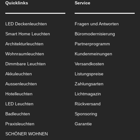
Quicklinks
Service
LED Deckenleuchten
Fragen und Antworten
Smart Home Leuchten
Büromodernisierung
Architekturleuchten
Partnerprogramm
Wohnraum­leuchten
Kundenmeinungen
Dimmbare Leuchten
Versandkosten
Akkuleuchten
Listungspreise
Aussen­leuchten
Zahlungsarten
Hotelleuchten
Lichtmagazin
LED Leuchten
Rückversand
Badleuchten
Sponsoring
Praxisleuchten
Garantie
SCHÖNER WOHNEN