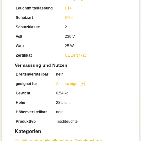
Leuchtmittelfassung
E14
Schutzart
IP20
Schutzklasse
2
Volt
230 V
Watt
25 W
Zertifikat
CE Zertifikat
Vermassung und Nutzen
Breitenverstellbar
nein
geeignet für
Alle anzeigen [+]
Gewicht
0,54 kg
Höhe
28,5 cm
Höhenverstellbar
nein
Produkttyp
Tischleuchte
Kategorien
Tisch­leuchten
,
Hotelleuchten
,
Dekoleuchten
,