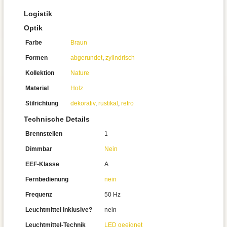
Logistik
Optik
Farbe
Braun
Formen
abgerundet
,
zylindrisch
Kollektion
Nature
Material
Holz
Stilrichtung
dekorativ
,
rustikal
,
retro
Technische Details
Brennstellen
1
Dimmbar
Nein
EEF-Klasse
A
Fernbedienung
nein
Frequenz
50 Hz
Leuchtmittel inklusive?
nein
Leuchtmittel-Technik
LED geeignet