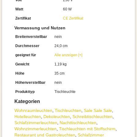
Volt
230 V
Watt
60 W
Zertifikat
CE Zertifikat
Vermassung und Nutzen
Breitenverstellbar
nein
Durchmesser
24,0 cm
geeignet für
Alle anzeigen [+]
Gewicht
1,19 kg
Höhe
35 cm
Höhenverstellbar
nein
Produkttyp
Tischleuchte
Kategorien
Wohnraum­leuchten
,
Tisch­leuchten
,
Sale Sale Sale
,
Hotelleuchten
,
Dekoleuchten
,
Schreibtisch­leuchten
,
Schlafzimmer­leuchten
,
Nachttisch­leuchten
,
Wohnzimmer­leuchten
,
Tischleuchten mit Stoffschirm
,
Restaurant und Gastroleuchten
,
Schlafzimmer