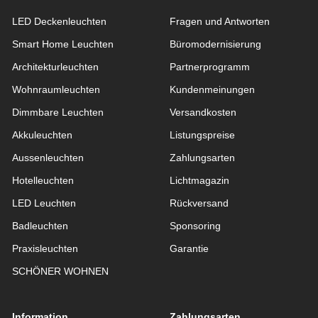
LED Deckenleuchten
Fragen und Antworten
Smart Home Leuchten
Büromodernisierung
Architekturleuchten
Partnerprogramm
Wohnraum­leuchten
Kundenmeinungen
Dimmbare Leuchten
Versandkosten
Akkuleuchten
Listungspreise
Aussen­leuchten
Zahlungsarten
Hotelleuchten
Lichtmagazin
LED Leuchten
Rückversand
Badleuchten
Sponsoring
Praxisleuchten
Garantie
SCHÖNER WOHNEN
Information
Zahlungsarten