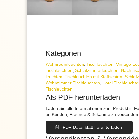
Kategorien
Wohnraum­leuchten
,
Tisch­leuchten
,
Vintage-Le
Tischleuchten
,
Schlafzimmer­leuchten
,
Nachttisc
leuchten
,
Tischleuchten mit Stoffschirm
,
Schlaf
Wohnzimmer Tischleuchten
,
Hotel Tischleuchte
Tischleuchten
Als PDF herunterladen
Laden Sie alle Informationen zum Produkt in F
an Kunden, Freunde & Bekannte zu versenden
PDF-Datenblatt herunterladen
Versandkosten & Versandda