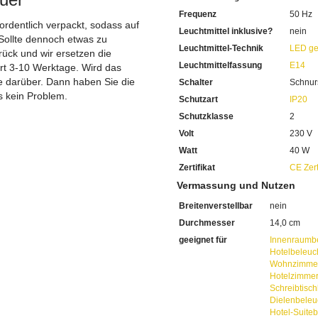
Die braun-beige
Tischleuch
Frequenz
50 Hz
Für die Verwendung in Inn
 ordentlich verpackt, sodass auf
23 cm beträgt die Höhe
Leuchtmittel inklusive?
nein
Sollte dennoch etwas zu
Mit einem Durchmesser von
Leuchtmittel-Technik
LED ge
ück und wir ersetzen die
Die E14 Leuchtmittelfassung 
Leuchtmittelfassung
E14
Geeignet für eine Leistung 
ert 3-10 Werktage. Wird das
Sie benötigen für den Lichtb
ie darüber. Dann haben Sie die
Schalter
Schnur
Bestellen Sie dieses gerne d
s kein Problem.
Schutzart
IP20
Wir empfehlen Ihnen die in
Schutzklasse
2
Sparen Sie täglich sehr hoh
Bei uns im Sortiment finden
Volt
230 V
Diese sind von enorm lange
Watt
40 W
Mit LED-Technik erreichen S
Zertifikat
CE Zert
Sie haben bei uns 5 Jahre Ga
Bei Fragen, kontaktieren Sie
Vermassung und Nutzen
Erkundigen Sie sich bei höh
Breitenverstellbar
nein
Wir freuen uns auf Ihre Anf
Durchmesser
14,0 cm
geeignet für
Innenraumb
Hotelbeleuc
Wohnzimmer
Hotelzimme
Schreibtisc
Dielenbeleu
Hotel-Suite