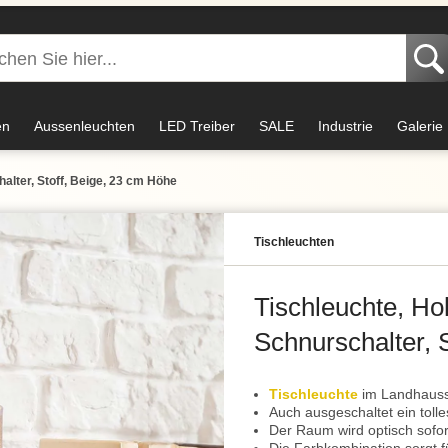
en
Aussenleuchten
LED Treiber
SALE
Industrie
Galerie
alter, Stoff, Beige, 23 cm Höhe
Tisch­leuchten
Tischleuchte, Ho
Schnurschalter, 
Tischleuchte
im Landhausst
Auch ausgeschaltet ein tolle
Der Raum wird optisch sofo