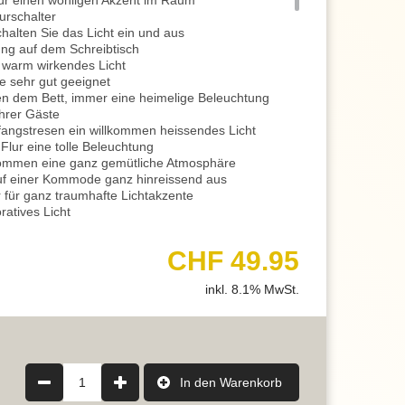
für einen wohligen Akzent im Raum
urschalter
halten Sie das Licht ein und aus
ung auf dem Schreibtisch
, warm wirkendes Licht
e sehr gut geeignet
n dem Bett, immer eine heimelige Beleuchtung
hrer Gäste
angstresen ein willkommen heissendes Licht
lur eine tolle Beleuchtung
ommen eine ganz gemütliche Atmosphäre
auf einer Kommode ganz hinreissend aus
 für ganz traumhafte Lichtakzente
ratives Licht
bliche Zusatzbeleuchtung
en Sofabereich im Wohnzimmer
CHF 49.95
ssendes Licht
beim Lesen, einfach das Licht jederzeit zuschalten
inkl. 8.1% MwSt.
isches Lichtmomente
n sind energiesparende LED Leuchtmittel mit
r unsere Empfehlung
 das Licht in 3 Stufen zu dimmen
hlt die Beleuchtung mit 100% voller Leuchtkraft
ielen oder als Hauptlicht am Abend
1
In den Warenkorb
nd direkt wieder an, erhalten Sie eine Intensität von