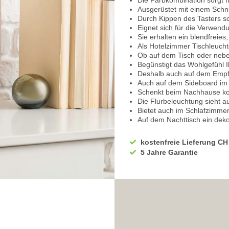
Die Farbkombination sorgt 
Ausgerüstet mit einem Schn
Durch Kippen des Tasters sc
Eignet sich für die Verwend
Sie erhalten ein blendfreies
Als Hotelzimmer Tischleucht
Ob auf dem Tisch oder nebe
Begünstigt das Wohlgefühl I
Deshalb auch auf dem Empf
Auch auf dem Sideboard im F
Schenkt beim Nachhause k
Die Flurbeleuchtung sieht 
Bietet auch im Schlafzimmer
Auf dem Nachttisch ein deko
Für das Esszimmer eine lie
Eignet sich sehr gut für d
kostenfreie Lieferung CH
Auf dem Beistelltisch ein pa
5 Jahre Garantie
Ob bei der Handarbeit oder 
Geniessen Sie ganz harmon
Um Ihren Komfort zu steiger
integriertem Switch Dimme
Diese ermöglichen es Ihnen,
Beim ersten Einschalten stra
Ideal beim Lesen, Spiele sp
Schalten Sie das Licht aus u