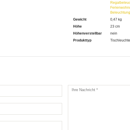
Regalbeleu
Ferienwohn
Beleuchtun
Gewicht
0,47 kg
Höhe
23 cm
Höhenverstellbar
nein
Produkttyp
Tischleucht