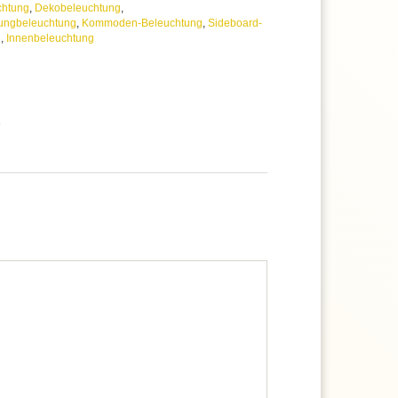
chtung
,
Dekobeleuchtung
,
ungbeleuchtung
,
Kommoden-Beleuchtung
,
Sideboard-
g
,
Innenbeleuchtung
e