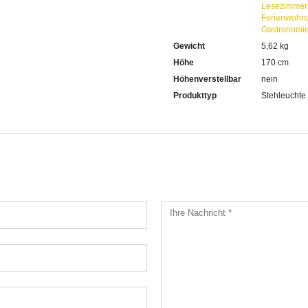
Lesezimmer
Ferienwohn
Gastronomi
Gewicht
5,62 kg
Höhe
170 cm
Höhenverstellbar
nein
Produkttyp
Stehleuchte