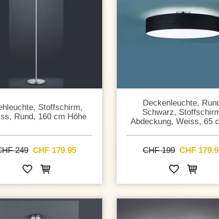
Deckenleuchte, Run
ehleuchte, Stoffschirm,
Schwarz, Stoffschir
ss, Rund, 160 cm Höhe
Abdeckung, Weiss, 65 
CHF 249
CHF 179.95
CHF 199
CHF 179.9