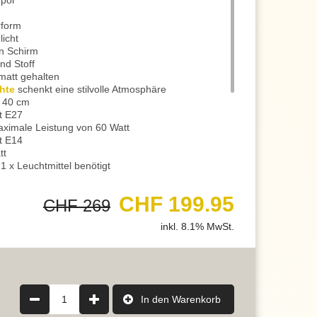
mpor
rform
licht
en Schirm
nd Stoff
 matt gehalten
hte
schenkt eine stilvolle Atmosphäre
 40 cm
st E27
maximale Leistung von 60 Watt
st E14
tt
1 x Leuchtmittel benötigt
Leuchtmittel
 Einsatz von
LED-Leuchtmittel
CHF 199.95
CHF 269
gt 230V / 50 Hz (normaler Stromanschluss)
e ist 2
inkl. 8.1% MwSt.
nd damit ideal für die Innenbeleuchtung geeignet
riantenbilder
arantie, statt der handelsüblichen 2 Jahre
e uns sehr gerne und jederzeit
erer Artikelanzahl nach Mengenrabatten
ragen
1
In den Warenkorb