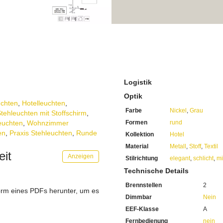
Logistik
Optik
chten
,
Hotelleuchten
,
Farbe
Nickel
,
Grau
tehleuchten mit Stoffschirm
,
euchten
,
Wohnzimmer
Formen
rund
en
,
Praxis Stehleuchten
,
Runde
Kollektion
Hotel
Material
Metall
,
Stoff
,
Textil
eit
Anzeigen
Stilrichtung
elegant
,
schlicht
,
mi
Technische Details
Brennstellen
2
orm eines PDFs herunter, um es
Dimmbar
Nein
.
EEF-Klasse
A
Fernbedienung
nein