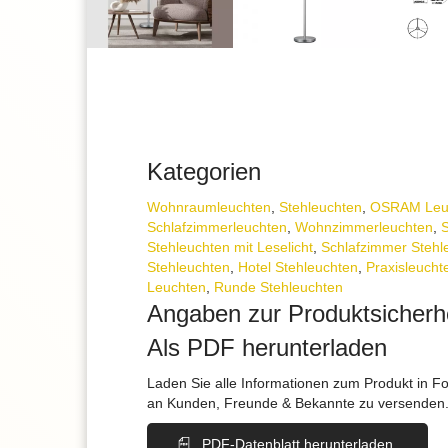
Kategorien
Wohnraum­leuchten
,
Stehleuchten
,
OSRAM Leu
Schlafzimmer­leuchten
,
Wohnzimmer­leuchten
,
S
Stehleuchten mit Leselicht
,
Schlafzimmer Stehl
Stehleuchten
,
Hotel Stehleuchten
,
Praxisleucht
Leuchten
,
Runde Stehleuchten
Angaben zur Produktsicherh
Als PDF herunterladen
Laden Sie alle Informationen zum Produkt in F
an Kunden, Freunde & Bekannte zu versenden
PDF-Datenblatt herunterladen