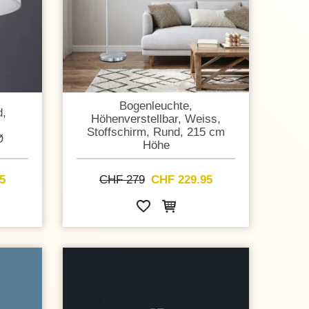
Bogenleuchte,
d,
Höhenverstellbar, Weiss,
Stoffschirm, Rund, 215 cm
Ø
Höhe
5
CHF 279
CHF 229.95