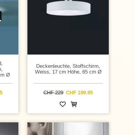
d,
Deckenleuchte, Stoffschirm,
m,
Weiss, 17 cm Höhe, 65 cm Ø
cm Ø
5
CHF 229
CHF 199.95