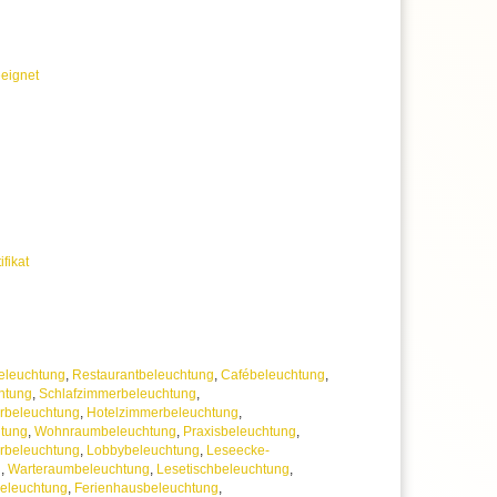
eignet
ifikat
eleuchtung
,
Restaurantbeleuchtung
,
Cafébeleuchtung
,
htung
,
Schlafzimmerbeleuchtung
,
beleuchtung
,
Hotelzimmerbeleuchtung
,
htung
,
Wohnraumbeleuchtung
,
Praxisbeleuchtung
,
rbeleuchtung
,
Lobbybeleuchtung
,
Leseecke-
g
,
Warteraumbeleuchtung
,
Lesetischbeleuchtung
,
beleuchtung
,
Ferienhausbeleuchtung
,