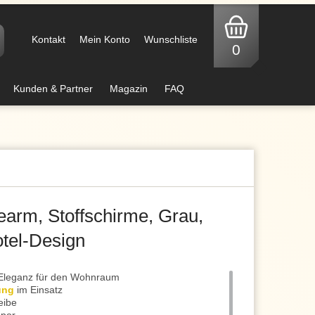
Kontakt
Mein Konto
Wunschliste
0
Kunden & Partner
Magazin
FAQ
earm, Stoffschirme, Grau,
tel-Design
 Eleganz für den Wohnraum
ung
im Einsatz
eibe