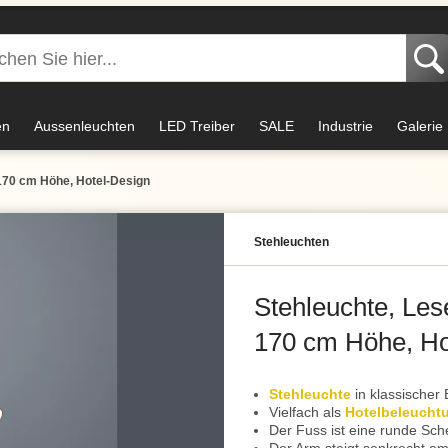
en
Aussenleuchten
LED Treiber
SALE
Industrie
Galerie
 170 cm Höhe, Hotel-Design
Stehleuchten
Stehleuchte, Les
170 cm Höhe, Ho
Stehleuchte
in klassischer
Vielfach als
Hotelbeleucht
Der Fuss ist eine runde Sch