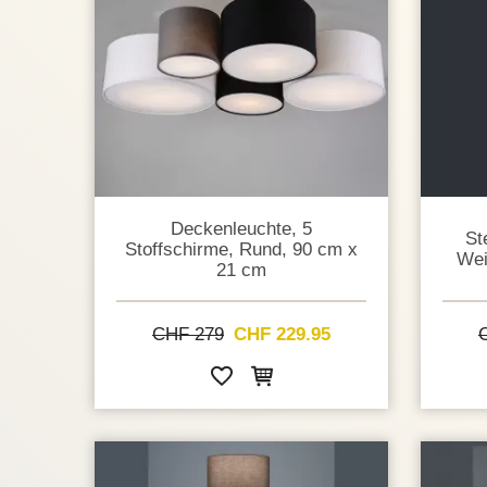
Deckenleuchte, 5
St
Stoffschirme, Rund, 90 cm x
Wei
21 cm
CHF 279
CHF 229.95