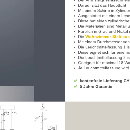
Der Arm steigt senkrecht e
Darauf sitzt das Hauptlicht
Mit einem Schirm in Zylinde
Ausgestattet mit einem Lese
Diese hat einen zylindrisch
Die Materialien sind Metall u
Farblich in Grau und Nickel
Die
Wohnzimmer-Stehleuc
Mit einem Durchmesser von
Die Leuchtmittelfassung 1 i
Diese eignet sich für eine 
Die Leuchtmittelfassung 2 i
Geeignet für maximal 18 Wa
Je Leuchtmittelfassung wird 
Insgesamt brauchen Sie 2 x 
Sparen Sie Strom durch den
kostenfreie Lieferung CH
Die Betriebsspannung beträ
5 Jahre Garantie
Die Schutzklasse der Leucht
IP Klassifikation ist IP20 u
Einfache Montage - Siehe Va
Sie haben bei uns 5 Jahre G
Bei Fragen, kontaktieren Si
Erkundigen Sie sich bei höh
Wir freuen uns auf Ihre Anf