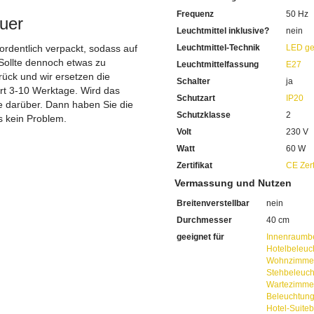
Frequenz
50 Hz
uer
Leuchtmittel inklusive?
nein
 ordentlich verpackt, sodass auf
Leuchtmittel-Technik
LED ge
Sollte dennoch etwas zu
Leuchtmittelfassung
E27
ück und wir ersetzen die
Schalter
ja
ert 3-10 Werktage. Wird das
Schutzart
IP20
ie darüber. Dann haben Sie die
Schutzklasse
2
s kein Problem.
Volt
230 V
Watt
60 W
Zertifikat
CE Zert
Vermassung und Nutzen
Breitenverstellbar
nein
Durchmesser
40 cm
geeignet für
Innenraumb
Hotelbeleuc
Wohnzimmer
Stehbeleuc
Wartezimme
Beleuchtun
Hotel-Suite