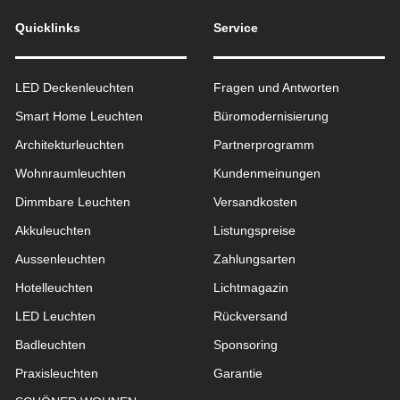
Quicklinks
Service
LED Deckenleuchten
Fragen und Antworten
Smart Home Leuchten
Büromodernisierung
Architekturleuchten
Partnerprogramm
Wohnraum­leuchten
Kundenmeinungen
Dimmbare Leuchten
Versandkosten
Akkuleuchten
Listungspreise
Aussen­leuchten
Zahlungsarten
Hotelleuchten
Lichtmagazin
LED Leuchten
Rückversand
Badleuchten
Sponsoring
Praxisleuchten
Garantie