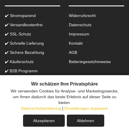
✔️ Stromsparend
Widerrufsrecht
✔️ Versandkostenfrei
Datenschutz
✔️ SSL-Schutz
Impressum
✔️ Schnelle Lieferung
Kontakt
✔️ Sichere Bezahlung
AGB
✔️ Käuferschutz
Batteriegesetzhinweise
✔️ B2B Programm
✔️ Schneller Support
Wir schätzen Ihre Privatsphäre
Wir verwenden Cookies für Analyse- und Marketingzwecke,
Onlinefachhandel in der Schweiz für Beleuchtung seit 2012 |
um Ihnen dadurch das beste Erlebnis auf dieser Seite zu
bieten.
Erstellt mit
peleides.io
Datenschutzerklärung
|
Einstellungen anpassen
Neues Modell verfügbar:
Akzeptieren
Ablehnen
LED Stehleuchte, Minimalistisch, 1 Spot, Verstellbar,
Schalter, 151 cm Höhe