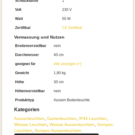
Schutzklasse
1
Volt
230 V
Watt
50 W
Zertifikat
CE Zertifikat
Vermassung und Nutzen
Breitenverstellbar
nein
Durchmesser
40 cm
geeignet für
Alle anzeigen [+]
Gewicht
1,90 kg
Höhe
30 cm
Höhenverstellbar
nein
Produkttyp
Aussen Bodenleuchte
Kategorien
Aussen­leuchten
,
Gartenleuchten
,
IP44 Leuchten
,
Weisse Leuchten
,
Weisse Aussenleuchten
,
Sompex-
Leuchten
,
Sompex Aussenleuchten