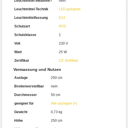
Leuchtmittel inklusive?
nein
Leuchtmittel-Technik
LED geeignet
Leuchtmittelfassung
E14
Schutzart
IP20
Schutzklasse
1
Volt
230 V
Watt
25 W
Zertifikat
CE Zertifikat
Vermassung und Nutzen
Auslage
250 cm
Breitenverstellbar
nein
Durchmesser
50 cm
geeignet für
Alle anzeigen [+]
Gewicht
0,73 kg
Höhe
250 cm