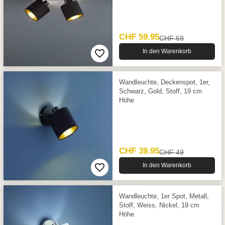
CHF 59.95
CHF 69
In den Warenkorb
Wandleuchte, Deckenspot, 1er,
Schwarz, Gold, Stoff, 19 cm
Höhe
CHF 39.95
CHF 49
In den Warenkorb
Wandleuchte, 1er Spot, Metall,
Stoff, Weiss, Nickel, 19 cm
Höhe