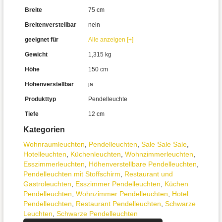
Breite
75 cm
Breitenverstellbar
nein
geeignet für
Alle anzeigen [+]
Gewicht
1,315 kg
Höhe
150 cm
Höhenverstellbar
ja
Produkttyp
Pendelleuchte
Tiefe
12 cm
Kategorien
Wohnraum­leuchten
,
Pendel­leuchten
,
Sale Sale Sale
,
Hotelleuchten
,
Küchenleuchten
,
Wohnzimmer­leuchten
,
Esszimmer­­leuchten
,
Höhen­verstellbare Pendelleuchten
,
Pendelleuchten mit Stoffschirm
,
Restaurant und
Gastroleuchten
,
Esszimmer Pendelleuchten
,
Küchen
Pendelleuchten
,
Wohnzimmer Pendelleuchten
,
Hotel
Pendelleuchten
,
Restaurant Pendelleuchten
,
Schwarze
Leuchten
,
Schwarze Pendelleuchten