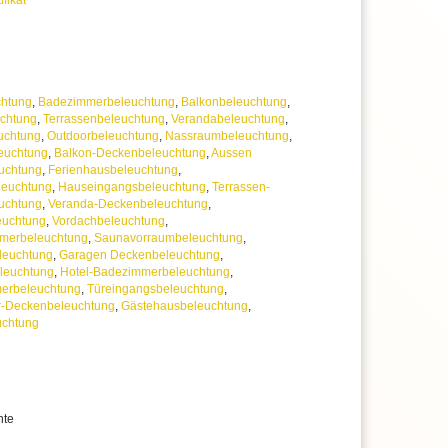
ifikat
arantie
 uns jederzeit
erer Artikelanzahl nach Mengenrabatten
ragen
chtung
,
Badezimmerbeleuchtung
,
Balkonbeleuchtung
,
chtung
,
Terrassenbeleuchtung
,
Verandabeleuchtung
,
uchtung
,
Outdoorbeleuchtung
,
Nassraumbeleuchtung
,
euchtung
,
Balkon-Deckenbeleuchtung
,
Aussen
uchtung
,
Ferienhausbeleuchtung
,
leuchtung
,
Hauseingangsbeleuchtung
,
Terrassen-
uchtung
,
Veranda-Deckenbeleuchtung
,
euchtung
,
Vordachbeleuchtung
,
mmerbeleuchtung
,
Saunavorraumbeleuchtung
,
leuchtung
,
Garagen Deckenbeleuchtung
,
leuchtung
,
Hotel-Badezimmerbeleuchtung
,
merbeleuchtung
,
Türeingangsbeleuchtung
,
-Deckenbeleuchtung
,
Gästehausbeleuchtung
,
uchtung
hte