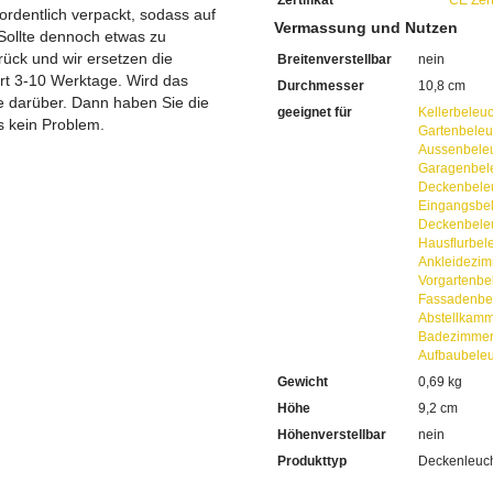
Zertifikat
CE Zert
Sie haben bei uns 2 Jahre G
 ordentlich verpackt, sodass auf
Bei Fragen, kontaktieren Sie
Vermassung und Nutzen
Sollte dennoch etwas zu
Erkundigen Sie sich bei höh
ück und wir ersetzen die
Breitenverstellbar
nein
Wir freuen uns auf Ihre Anf
ert 3-10 Werktage. Wird das
Durchmesser
10,8 cm
ie darüber. Dann haben Sie die
geeignet für
Kellerbeleu
s kein Problem.
Gartenbeleu
Aussenbele
Garagenbel
Deckenbele
Eingangsbe
Deckenbele
Hausflurbel
Ankleidezi
Vorgartenbe
Fassadenbe
Abstellkam
Badezimmer
Aufbaubele
Gewicht
0,69 kg
Höhe
9,2 cm
Höhenverstellbar
nein
Produkttyp
Deckenleuc