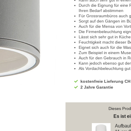
Kann auch sehr gut in ein
Durch die Eignung für eine
Ihren Bedarf abstimmen
Für Grossraumbüros auch g
Sorgt auf den Gängen im Bür
Auch für die Mensa von Vort
Die Firmenbeleuchtung eign
Lässt sich sehr gut in Küche
Feuchtigkeit macht dieser B
Eignet sich auch für die W
Zum Beispiel in einem Mus
Auch für den Gebrauch in 
Kann jedoch ebenso gut den
Als Vordachbeleuchtung gut
Spendet auch am Hintereinga
Für Hotel Balkone ebenfalls
kostenfreie Lieferung CH
Sorgt auch auf dem überda
2 Jahre Garantie
Bietet auf Ihrer Terrasse ei
Für die Garage oder die Werk
Ob im Vordach installiert o
Sorg über der Arbeitsfläche
Dieses Produ
Auch für den Kellergang gee
Eignet sich für den Vorrau
Es ist 
Sorgt im Indoor Schwimmbad 
Aufbaul
Für die Umkleidekabinen ebe