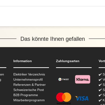
Das könnte Ihnen gefallen
Information
Zahlungsarten
Vort
ten
Elektriker Verzeichnis
✔️ 
g
Unternehmensprofil
✔️ V
Referenzen & Partner
✔️ 
Schweizerische Post
✔️ S
B2B Programme
✔️ S
Mitarbeiterprogramm
✔️ K