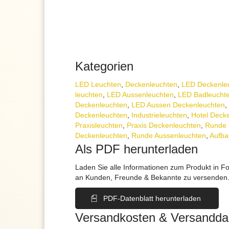
Kategorien
LED Leuchten
,
Decken­leuchten
,
LED Deckenle
leuchten
,
LED Aussenleuchten
,
LED Badleucht
Deckenleuchten
,
LED Aussen Deckenleuchten
,
Deckenleuchten
,
Industrie­leuchten
,
Hotel Deck
Praxisleuchten
,
Praxis Deckenleuchten
,
Runde 
Deckenleuchten
,
Runde Aussenleuchten
,
Aufba
Als PDF herunterladen
Laden Sie alle Informationen zum Produkt in F
an Kunden, Freunde & Bekannte zu versenden
PDF-Datenblatt herunterladen
Versandkosten & Versandda