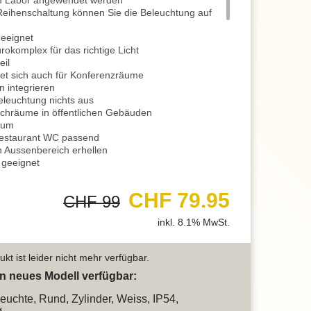
em Labor angewendet werden
 Reihenschaltung können Sie die Beleuchtung auf
eeignet
okomplex für das richtige Licht
eil
et sich auch für Konferenzräume
n integrieren
eleuchtung nichts aus
aschräume in öffentlichen Gebäuden
eum
Restaurant WC passend
 Aussenbereich erhellen
 geeignet
ng dir richtigen Lichtakzente
 sehr gut geeignet
CHF 79.95
CHF 99
chten Balkon Zuhause ein angenehmes Licht
n ebenso solides Licht
inkl. 8.1% MwSt.
statt von Vorteil
der an der Decke im Inneren, immer praktisch
 für eine gute Beleuchtung
kt ist leider nicht mehr verfügbar.
ignet
m der Sauna
ein neues Modell verfügbar:
für die richtigen Lichtakzente
euchte, Rund, Zylinder, Weiss, IP54,
nfalls geeignet