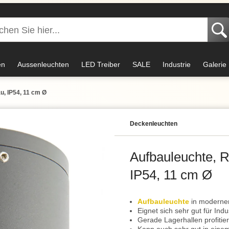
en
Aussenleuchten
LED Treiber
SALE
Industrie
Galerie
au, IP54, 11 cm Ø
Decken­leuchten
Aufbauleuchte, R
IP54, 11 cm Ø
Aufbauleuchte
in modernem
Eignet sich sehr gut für Indu
Gerade Lagerhallen profitie