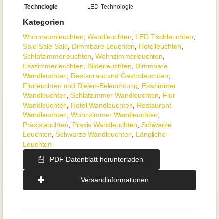
Technologie
LED-Technologie
Kategorien
Wohnraum­leuchten
,
Wand­leuchten
,
LED Tischleuchten
,
Sale Sale Sale
,
Dimmbare Leuchten
,
Hotelleuchten
,
Schlafzimmer­leuchten
,
Wohnzimmer­leuchten
,
Esszimmer­­leuchten
,
Bilderleuchten
,
Dimmbare
Wandleuchten
,
Restaurant und Gastroleuchten
,
Flurleuchten und Dielen-Beleuchtung
,
Esszimmer
Wandleuchten
,
Schlafzimmer Wandleuchten
,
Flur
Wandleuchten
,
Hotel Wandleuchten
,
Restaurant
Wandleuchten
,
Wohnzimmer Wandleuchten
,
Praxisleuchten
,
Praxis Wandleuchten
,
Schwarze
Leuchten
,
Schwarze Wandleuchten
,
Längliche
Leuchten
PDF-Datenblatt herunterladen
Versandinformationen