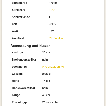
Lichtstärke
870 lm
Schutzart
IP20
Schutzklasse
1
Volt
230 V
Watt
9 W
Zertifikat
CE Zertifikat
Vermassung und Nutzen
Auslage
25 cm
Breitenverstellbar
nein
geeignet für
Alle anzeigen [+]
Gewicht
0,95 kg
Höhe
16 cm
Höhenverstellbar
nein
Länge
43 cm
Produkttyp
Wandleuchte