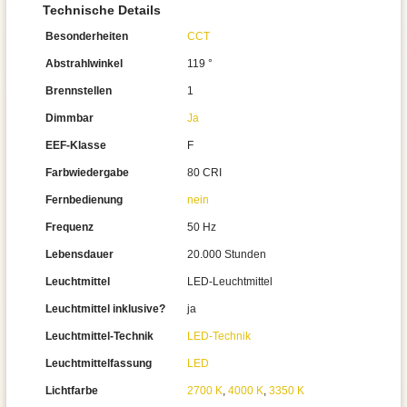
Technische Details
Besonderheiten
CCT
Abstrahlwinkel
119 °
Brennstellen
1
Dimmbar
Ja
EEF-Klasse
F
Farbwiedergabe
80 CRI
Fernbedienung
nein
Frequenz
50 Hz
Lebensdauer
20.000 Stunden
Leuchtmittel
LED-Leuchtmittel
Leuchtmittel inklusive?
ja
Leuchtmittel-Technik
LED-Technik
Leuchtmittelfassung
LED
Lichtfarbe
2700 K
,
4000 K
,
3350 K