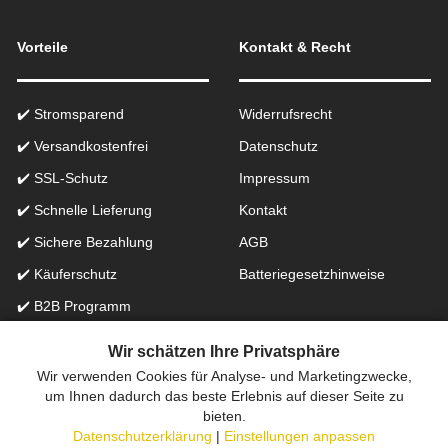
Vorteile
Kontakt & Recht
✔️ Stromsparend
Widerrufsrecht
✔️ Versandkostenfrei
Datenschutz
✔️ SSL-Schutz
Impressum
✔️ Schnelle Lieferung
Kontakt
✔️ Sichere Bezahlung
AGB
✔️ Käuferschutz
Batteriegesetzhinweise
✔️ B2B Programm
✔️ Schneller Support
Wir schätzen Ihre Privatsphäre
Wir verwenden Cookies für Analyse- und Marketingzwecke,
Onlinefachhandel in der Schweiz für Beleuchtung seit 2012 |
um Ihnen dadurch das beste Erlebnis auf dieser Seite zu
bieten.
Erstellt mit
peleides.io
Datenschutzerklärung
|
Einstellungen anpassen