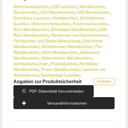
Wohnraum­leuchten
,
LED Leuchten
,
Wand­leuchten
,
Büroleuchten
,
LED Wandleuchten
,
LED Büroleuchten
,
Dimmbare Leuchten
,
Hotelleuchten
,
Schlafzimmer­
leuchten
,
Wohnzimmer­leuchten
,
Esszimmer­­leuchten
,
Büro Wandleuchten
,
Dimmbare Wandleuchten
,
LED
Büro Wandleuchten
,
Restaurant und Gastroleuchten
,
Flurleuchten und Dielen-Beleuchtung
,
Esszimmer
Wandleuchten
,
Schlafzimmer Wandleuchten
,
Flur
Wandleuchten
,
Hotel Wandleuchten
,
Restaurant
Wandleuchten
,
Wohnzimmer Wandleuchten
,
Architektur­leuchten
,
Praxisleuchten
,
Architektur
Wandleuchten
,
Praxis Wandleuchten
,
Leuchten mit
Switchdimmer
,
Rechteckige Leuchten
Angaben zur Produktsicherheit
Anzeigen
PDF-Datenblatt herunterladen
Versandinformationen