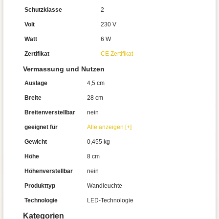
Schutzklasse
2
Volt
230 V
Watt
6 W
Zertifikat
CE Zertifikat
Vermassung und Nutzen
Auslage
4,5 cm
Breite
28 cm
Breitenverstellbar
nein
geeignet für
Alle anzeigen [+]
Gewicht
0,455 kg
Höhe
8 cm
Höhenverstellbar
nein
Produkttyp
Wandleuchte
Technologie
LED-Technologie
Kategorien