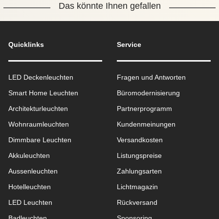
Das könnte Ihnen gefallen
Quicklinks
Service
LED Deckenleuchten
Fragen und Antworten
Smart Home Leuchten
Büromodernisierung
Architekturleuchten
Partnerprogramm
Wohnraum­leuchten
Kundenmeinungen
Dimmbare Leuchten
Versandkosten
Akkuleuchten
Listungspreise
Aussen­leuchten
Zahlungsarten
Hotelleuchten
Lichtmagazin
LED Leuchten
Rückversand
Badleuchten
Sponsoring