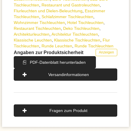
Tischleuchten
,
Restaurant und Gastroleuchten
,
Flurleuchten und Dielen-Beleuchtung
,
Esszimmer
Tischleuchten
,
Schlafzimmer Tischleuchten
,
Wohnzimmer Tischleuchten
,
Hotel Tischleuchten
,
Restaurant Tischleuchten
,
Deko Tischleuchten
,
Architektur­leuchten
,
Architektur Tischleuchten
,
Klassische Leuchten
,
Klassische Tischleuchten
,
Flur
Tischleuchten
,
Runde Leuchten
,
Runde Tischleuchten
Angaben zur Produktsicherheit
Anzeigen
PDF-Datenblatt herunterladen
Versandinformationen
Fragen zum Produkt