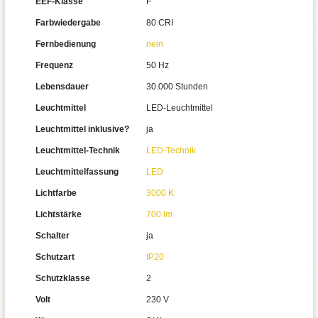
EEF-Klasse
F
Farbwiedergabe
80 CRI
Fernbedienung
nein
Frequenz
50 Hz
Lebensdauer
30.000 Stunden
Leuchtmittel
LED-Leuchtmittel
Leuchtmittel inklusive?
ja
Leuchtmittel-Technik
LED-Technik
Leuchtmittelfassung
LED
Lichtfarbe
3000 K
Lichtstärke
700 lm
Schalter
ja
Schutzart
IP20
Schutzklasse
2
Volt
230 V