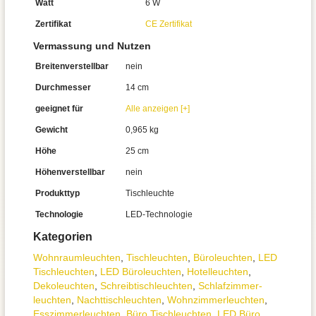
Watt
6 W
Zertifikat
CE Zertifikat
Vermassung und Nutzen
Breitenverstellbar
nein
Durchmesser
14 cm
geeignet für
Alle anzeigen [+]
Gewicht
0,965 kg
Höhe
25 cm
Höhenverstellbar
nein
Produkttyp
Tischleuchte
Technologie
LED-Technologie
Kategorien
Wohnraum­leuchten
,
Tisch­leuchten
,
Büroleuchten
,
LED
Tischleuchten
,
LED Büroleuchten
,
Hotelleuchten
,
Dekoleuchten
,
Schreibtisch­leuchten
,
Schlafzimmer­
leuchten
,
Nachttisch­leuchten
,
Wohnzimmer­leuchten
,
Esszimmer­­leuchten
,
Büro Tischleuchten
,
LED Büro