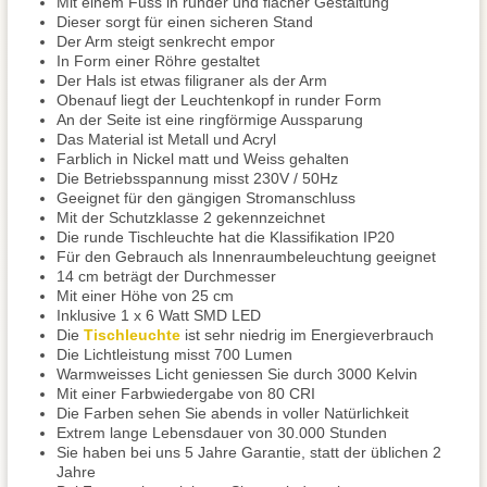
Mit einem Fuss in runder und flacher Gestaltung
Dieser sorgt für einen sicheren Stand
Der Arm steigt senkrecht empor
In Form einer Röhre gestaltet
Der Hals ist etwas filigraner als der Arm
Obenauf liegt der Leuchtenkopf in runder Form
An der Seite ist eine ringförmige Aussparung
Das Material ist Metall und Acryl
Farblich in Nickel matt und Weiss gehalten
Die Betriebsspannung misst 230V / 50Hz
Geeignet für den gängigen Stromanschluss
Mit der Schutzklasse 2 gekennzeichnet
Die runde Tischleuchte hat die Klassifikation IP20
Für den Gebrauch als Innenraumbeleuchtung geeignet
14 cm beträgt der Durchmesser
Mit einer Höhe von 25 cm
Inklusive 1 x 6 Watt SMD LED
Die
Tischleuchte
ist sehr niedrig im Energieverbrauch
Die Lichtleistung misst 700 Lumen
Warmweisses Licht geniessen Sie durch 3000 Kelvin
Mit einer Farbwiedergabe von 80 CRI
Die Farben sehen Sie abends in voller Natürlichkeit
Extrem lange Lebensdauer von 30.000 Stunden
Sie haben bei uns 5 Jahre Garantie, statt der üblichen 2
Jahre