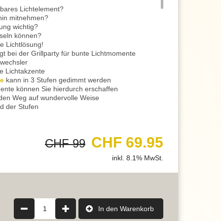
bares Lichtelement?
 hin mitnehmen?
rung wichtig?
seln können?
le Lichtlösung!
gt bei der Grillparty für bunte Lichtmomente
bwechsler
he Lichtakzente
te
kann in 3 Stufen gedimmt werden
nte können Sie hierdurch erschaffen
 den Weg auf wundervolle Weise
d der Stufen
en Kabelsalat und das Stolpern über Kabel ist auch
CHF 69.95
CHF 99
dedauer von 2 Stunden
inkl. 8.1% MwSt.
is zu 15 Stunden
 Dämmerungssensor integriert
ltet sich das Licht automatisch an
he Lichtstimmung im Schrebergarten
s entlang kann durch diese Aussenbeleuchtung
1
In den Warenkorb
so auf dem Boden neben dem Eingang platziert