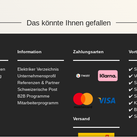
Das könnte Ihnen gefallen
Information
Zahlungsarten
Vort
ten
Elektriker Verzeichnis
✔️ 
g
Unternehmensprofil
✔️ V
Referenzen & Partner
✔️ 
Schweizerische Post
✔️ S
B2B Programme
✔️ S
Mitarbeiterprogramm
✔️ K
✔️ 
✔️ S
Versand