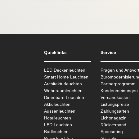
Quicklinks
Service
LED Deckenleuchten
Fragen und Antwor
Smart Home Leuchten
Büromodernisierun
Architekturleuchten
Partnerprogramm
Wohnraum­leuchten
Kundenmeinungen
Dimmbare Leuchten
Versandkosten
Akkuleuchten
Listungspreise
Aussen­leuchten
Zahlungsarten
Hotelleuchten
Lichtmagazin
LED Leuchten
Rückversand
Badleuchten
Sponsoring
Praxisleuchten
Garantie