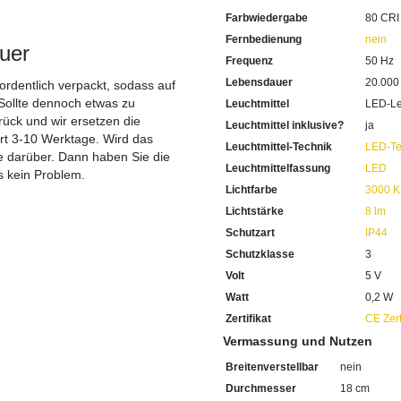
Mit einem warmweissen Far
Farbwiedergabe
80 CRI
80 CRI beträgt die Farbwie
Die Farben sehen Sie am Abe
Fernbedienung
nein
uer
Sehr niedrig im Energiever
Frequenz
50 Hz
Inklusive 1 x 0,1 Watt RGB
Lebensdauer
20.000
Sehr sparsam im Stromverb
 ordentlich verpackt, sodass auf
Die Lichtleistung beträgt 8
Sollte dennoch etwas zu
Leuchtmittel
LED-Le
Mit einer sehr hohen Leben
ück und wir ersetzen die
Leuchtmittel inklusive?
ja
Sie haben bei uns 5 Jahre Ga
ert 3-10 Werktage. Wird das
Leuchtmittel-Technik
LED-Te
Bei Fragen, kontaktieren Sie
ie darüber. Dann haben Sie die
Erkundigen Sie sich bei höh
Leuchtmittelfassung
LED
s kein Problem.
Wir freuen uns auf Ihre Anf
Lichtfarbe
3000 K
Lichtstärke
8 lm
Schutzart
IP44
Schutzklasse
3
Volt
5 V
Watt
0,2 W
Zertifikat
CE Zert
Vermassung und Nutzen
Breitenverstellbar
nein
Durchmesser
18 cm