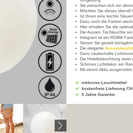
Umgebung
Sie wünschen sich ein dimm
Möchten Sie dieses überall
Ist Ihnen eine leichte Steue
Dazu noch die Farben wech
Hier erhalten Sie die optima
Die Aussen Tischleuchte sor
Integriert ist ein RGBW Far
Setzen Sie gezielt behaglic
Die elegante
Aussenleuch
Ganz zauberhafte Lichtmome
Die Hotelbeleuchtung weist
Schönes Lichtdekor am Ran
Mit einem Akku ausgerüstet
Hierdurch erhalten Sie kein
nicht vorhanden
inklusive Leuchtmittel
Wird über Solar aufgeladen
kostenfreie Lieferung CH
Mit einer sehr kurzen Aufla
5 Jahre Garantie
Extrem lange Laufzeit von b
In der
Akkuleuchte
ist ein
Je nach Lichtintensität scha
Sie erhalten eine gemütlic
Der umlaufende Weg am Hau
ebenfalls beleuchtet werden
Die Tischleuchte kann eben