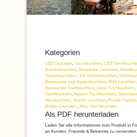
Kategorien
LED Leuchten
,
Tisch­leuchten
,
LED Tischleucht
Aussenleuchten
,
Dimmbare Leuchten
,
Hotelleu
Gartenleuchten
,
LED Gartenleuchten
,
Dimmbare
Restaurant und Gastroleuchten
,
IP44 Leuchten
Restaurant Tischleuchten
,
Deko Tischleuchten
,
Tischleuchten
,
Aussen Tischleuchten
,
Dimmbare
Akkuleuchten
,
Runde Leuchten
,
Runde Tischle
Mobile Leuchten
,
Akku Tischleuchten
Als PDF herunterladen
Laden Sie alle Informationen zum Produkt in F
an Kunden, Freunde & Bekannte zu versenden