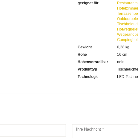
geeignet für
Restaurantb
Hotelzimme
Terrassenbe
Outdoorbel
Tischbeleuc
Hofwegbele
Wegerandbe
Campingbel
Gewicht
0,28 kg
Höhe
16 cm
Höhenverstellbar
nein
Produkttyp
Tischleucht
Technologie
LED-Techno