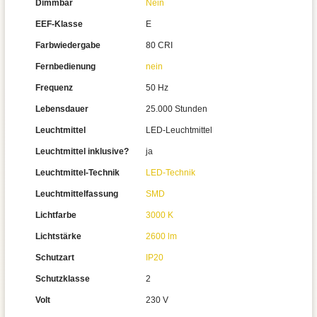
Dimmbar
Nein
EEF-Klasse
E
Farbwiedergabe
80 CRI
Fernbedienung
nein
Frequenz
50 Hz
Lebensdauer
25.000 Stunden
Leuchtmittel
LED-Leuchtmittel
Leuchtmittel inklusive?
ja
Leuchtmittel-Technik
LED-Technik
Leuchtmittelfassung
SMD
Lichtfarbe
3000 K
Lichtstärke
2600 lm
Schutzart
IP20
Schutzklasse
2
Volt
230 V