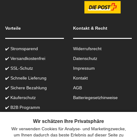
Vorteile
Kontakt & Recht
✔️ Stromsparend
Widerrufsrecht
✔️ Versandkostenfrei
Datenschutz
✔️ SSL-Schutz
Impressum
✔️ Schnelle Lieferung
Kontakt
✔️ Sichere Bezahlung
AGB
✔️ Käuferschutz
Batteriegesetzhinweise
✔️ B2B Programm
✔️ Schneller Support
Wir schätzen Ihre Privatsphäre
Wir verwenden Cookies für Analyse- und Marketingzwecke,
Onlinefachhandel in der Schweiz für Beleuchtung seit 2012 |
um Ihnen dadurch das beste Erlebnis auf dieser Seite zu