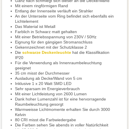
Ganz flach schmiegt sich dieser an die Decke/Wand
Mit einem ringförmigen Rand
Entlang der Innenseite verläuft ein Strahler
An der Unterseite vom Ring befindet sich ebenfalls ein
Lichtelement
Das Material ist Metall
Farblich in Schwarz matt gehalten
Mit einer Betriebsspannung von 230V / 50Hz
Eignung für den gängigen Stromanschluss
Gekennzeichnet mit der Schutzklasse 2
Die
schwarze Deckenleuchte
hat die Klassifikation
IP20
Für die Verwendung als Innenraumbeleuchtung
geeignet
35 cm misst der Durchmesser
Ausladung ab Decke/Wand von 5 cm
Inklusive 1 x 20 Watt SMD LED
Sehr sparsam im Energieverbrauch
Mit einer Lichtleistung von 2600 Lumen
Dank hoher Lumenzahl ist für eine hervorragende
Raumbeleuchtung gesorgt
Warmweisse Lichtmomente erhalten Sie durch 3000
Kelvin
80 CRI misst die Farbwiedergabe
Die Farben sehen Sie abends in voller Natürlichkeit