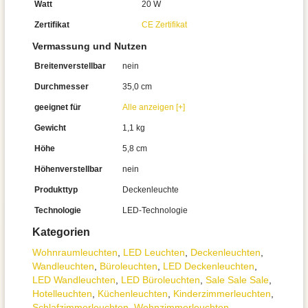
Watt
20 W
Zertifikat
CE Zertifikat
Vermassung und Nutzen
Breitenverstellbar
nein
Durchmesser
35,0 cm
geeignet für
Alle anzeigen [+]
Gewicht
1,1 kg
Höhe
5,8 cm
Höhenverstellbar
nein
Produkttyp
Deckenleuchte
Technologie
LED-Technologie
Kategorien
Wohnraum­leuchten
,
LED Leuchten
,
Decken­leuchten
,
Wand­leuchten
,
Büroleuchten
,
LED Deckenleuchten
,
LED Wandleuchten
,
LED Büroleuchten
,
Sale Sale Sale
,
Hotelleuchten
,
Küchenleuchten
,
Kinderzimmer­leuchten
,
Schlafzimmer­leuchten
,
Wohnzimmer­leuchten
,