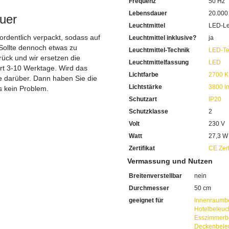
Frequenz
50 Hz
Das Licht ist einstellbar
Von 2700 Kelvin Warmwei
Lebensdauer
20.000
uer
Bis 6500 Kelvin Kaltweiss
Leuchtmittel
LED-Le
Mit einer Farbwiedergabe v
 ordentlich verpackt, sodass auf
Leuchtmittel inklusive?
ja
Die Farben sehen Sie abends 
Sollte dennoch etwas zu
Mit 20.000 Stunden eine se
Leuchtmittel-Technik
LED-Te
Sie haben bei uns 5 Jahre Ga
ück und wir ersetzen die
Leuchtmittelfassung
LED
Bei Fragen, kontaktieren Sie
ert 3-10 Werktage. Wird das
Lichtfarbe
2700 K
Erkundigen Sie sich bei höh
ie darüber. Dann haben Sie die
Wir freuen uns auf Ihre Anf
Lichtstärke
3800 l
s kein Problem.
Schutzart
IP20
Schutzklasse
2
Volt
230 V
Watt
27,3 W
Zertifikat
CE Zert
Vermassung und Nutzen
Breitenverstellbar
nein
Durchmesser
50 cm
geeignet für
Innenraumb
Hotelbeleuc
Esszimmerb
Deckenbele