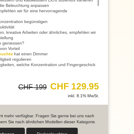
issem und kaltweissem Licht stufenlos variieren
die Beleuchtung anpassen
empfehlen wir für eine hervorragende
onzentration begünstigen
ktivität
en, kreative Arbeiten oder ähnliches, empfehlen wir
tellung
e geniessen?
von Vorteil
euchte
hat einen Dimmer
ligkeit regulieren
ätigkeiten, welche Konzentration und Fingergeschick
tliche Abende auf dem Sofa
 ausspannen
CHF 129.95
CHF 199
ch zum Meditieren
falls von Vorteil
inkl. 8.1% MwSt.
ei einem romantischen Dinner ein angenehmer
s gut geeignet
ine Fernbedienung
icht mehr verfügbar. Fragen Sie gerne bei uns nach
nthalten
ern Sie nach ähnlichen Modellen dieser Kategorie.
chte
kann in Reihe geschaltet werden
aurantbeleuchtung