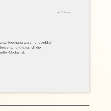
vor 2 Jahren
tzunterbrechung waren unglaublich
 beibehält und dass ich die
andby-Modus ist.