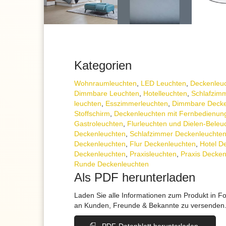
Kategorien
Wohnraum­leuchten
,
LED Leuchten
,
Decken­leu
Dimmbare Leuchten
,
Hotelleuchten
,
Schlafzimm
leuchten
,
Esszimmer­­leuchten
,
Dimmbare Decke
Stoffschirm
,
Deckenleuchten mit Fernbedienun
Gastroleuchten
,
Flurleuchten und Dielen-Beleu
Deckenleuchten
,
Schlafzimmer Deckenleuchte
Deckenleuchten
,
Flur Deckenleuchten
,
Hotel D
Deckenleuchten
,
Praxisleuchten
,
Praxis Decken
Runde Deckenleuchten
Als PDF herunterladen
Laden Sie alle Informationen zum Produkt in F
an Kunden, Freunde & Bekannte zu versenden