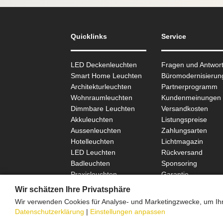
Quicklinks
Service
LED Deckenleuchten
Fragen und Antwor
Smart Home Leuchten
Büromodernisierun
Architekturleuchten
Partnerprogramm
Wohnraum­leuchten
Kundenmeinungen
Dimmbare Leuchten
Versandkosten
Akkuleuchten
Listungspreise
Aussen­leuchten
Zahlungsarten
Hotelleuchten
Lichtmagazin
LED Leuchten
Rückversand
Badleuchten
Sponsoring
Praxisleuchten
Garantie
SCHÖNER WOHNEN
Wir schätzen Ihre Privatsphäre
Wir verwenden Cookies für Analyse- und Marketingzwecke, um Ihne
Datenschutzerklärung
|
Einstellungen anpassen
Onlinefa