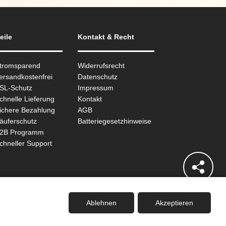
eile
Kontakt & Recht
Stromsparend
Widerrufsrecht
ersandkostenfrei
Datenschutz
SSL-Schutz
Impressum
chnelle Lieferung
Kontakt
ichere Bezahlung
AGB
äuferschutz
Batteriegesetzhinweise
B2B Programm
chneller Support
Ablehnen
Akzeptieren
eides.io