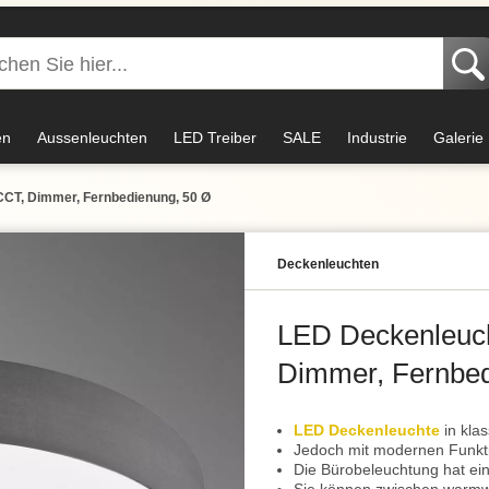
en
Aussenleuchten
LED Treiber
SALE
Industrie
Galerie
 CCT, Dimmer, Fernbedienung, 50 Ø
Decken­leuchten
LED Deckenleucht
Dimmer, Fernbed
LED Deckenleuchte
in kla
Jedoch mit modernen Funkt
Die Bürobeleuchtung hat ein