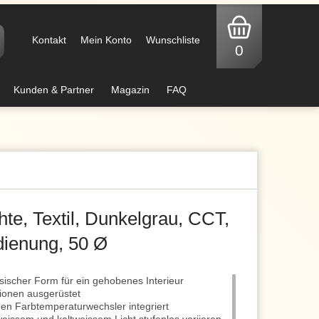
Kontakt
Mein Konto
Wunschliste
0
Kunden & Partner
Magazin
FAQ
e, Textil, Dunkelgrau, CCT,
ienung, 50 Ø
ssischer Form für ein gehobenes Interieur
ionen ausgerüstet
en Farbtemperaturwechsler integriert