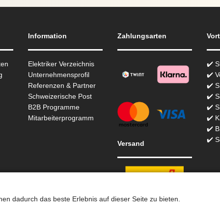
Information
Zahlungsarten
Vort
ten
Elektriker Verzeichnis
✔️ 
g
Unternehmensprofil
✔️ V
Referenzen & Partner
✔️ 
Schweizerische Post
✔️ S
B2B Programme
✔️ S
Mitarbeiterprogramm
✔️ K
✔️ 
✔️ S
Versand
n dadurch das beste Erlebnis auf dieser Seite zu bieten.
chhandel in der Schweiz für Beleuchtung seit 2012 | Erstellt mit
pel