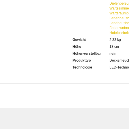
Dielenbeleu
Wartezimme
Warteraumb
Ferienhaus
Landhausbe
Ferienwohn
Hotelbarbel
Gewicht
2,33 kg
Höhe
13 cm
Höhenverstellbar
nein
Produkttyp
Deckenleuc
Technologie
LED-Techno