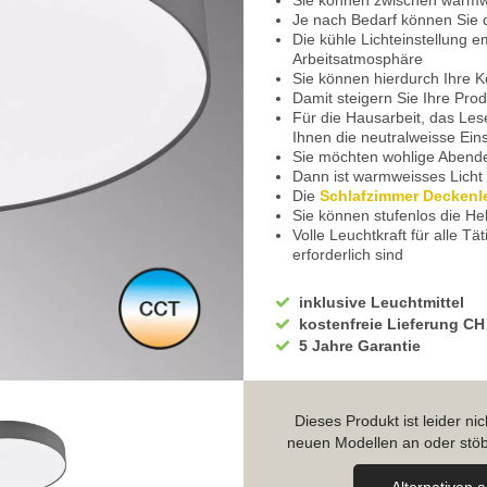
Sie können zwischen warmwe
Je nach Bedarf können Sie 
Die kühle Lichteinstellung 
Arbeitsatmosphäre
Sie können hierdurch Ihre K
Damit steigern Sie Ihre Produ
Für die Hausarbeit, das Les
Ihnen die neutralweisse Eins
Sie möchten wohlige Abend
Dann ist warmweisses Licht 
Die
Schlafzimmer Deckenl
Sie können stufenlos die Hel
Volle Leuchtkraft für alle T
erforderlich sind
Mittlere Helligkeit für gemü
Einfach mal nichts tun und
inklusive Leuchtmittel
Ganz zartes Licht eignet si
kostenfreie Lieferung CH
Beim Entspannungsyoga eben
5 Jahre Garantie
Die Beleuchtung ist auch b
Lichtbegleiter
Für Fernsehabende ebenfall
Bequeme Steuerung über e
Dieses Produkt ist leider n
Diese ist im Lieferumfang e
neuen Modellen an oder stöb
Die
Esszimmer Deckenleu
Somit eine praktische Rest