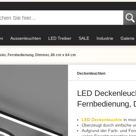
en
Aussenleuchten
LED Treiber
SALE
Industrie
Galerie
ler, Fernbedienung, Dimmer, 86 cm x 64 cm
Decken­leuchten
LED Deckenleuch
Fernbedienung, 
LED Deckenleuchte
in mode
Überzeugt durch einfache u
Aufgrund der Farb- und For