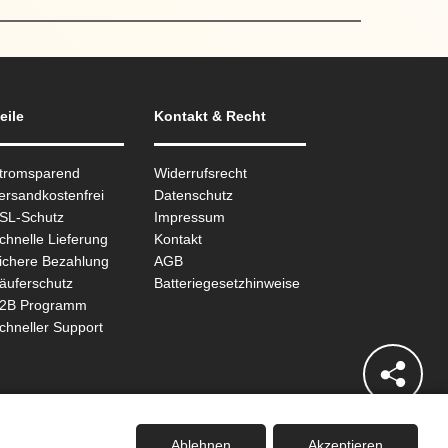
eile
Kontakt & Recht
Stromsparend
Widerrufsrecht
ersandkostenfrei
Datenschutz
SSL-Schutz
Impressum
chnelle Lieferung
Kontakt
ichere Bezahlung
AGB
äuferschutz
Batteriegesetzhinweise
B2B Programm
chneller Support
Ablehnen
Akzeptieren