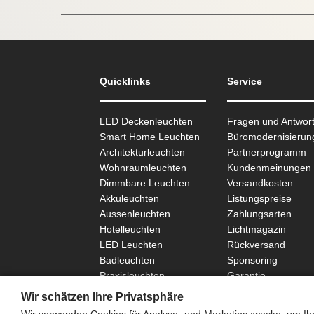
Quicklinks
Service
LED Deckenleuchten
Fragen und Antwor
Smart Home Leuchten
Büromodernisierun
Architekturleuchten
Partnerprogramm
Wohnraum­leuchten
Kundenmeinungen
Dimmbare Leuchten
Versandkosten
Akkuleuchten
Listungspreise
Aussen­leuchten
Zahlungsarten
Hotelleuchten
Lichtmagazin
LED Leuchten
Rückversand
Badleuchten
Sponsoring
Praxisleuchten
Garantie
SCHÖNER WOHNEN
Wir schätzen Ihre Privatsphäre
Wir verwenden Cookies für Analyse- und Marketingzwecke, um Ihne