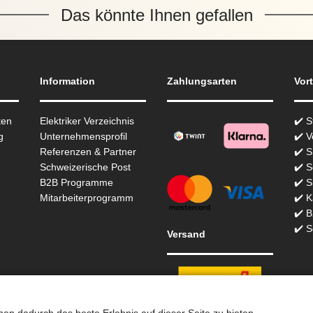
Das könnte Ihnen gefallen
Information
Zahlungsarten
Vort
ten
Elektriker Verzeichnis
✔️ 
g
Unternehmensprofil
✔️ V
Referenzen & Partner
✔️ 
Schweizerische Post
✔️ S
B2B Programme
✔️ S
Mitarbeiterprogramm
✔️ K
✔️ 
✔️ S
Versand
n dadurch das beste Erlebnis auf dieser Seite zu bieten.