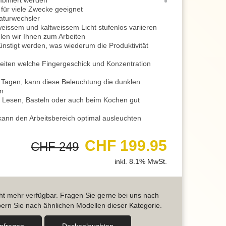
mbiniert werden
 für viele Zwecke geeignet
raturwechsler
issem und kaltweissem Licht stufenlos variieren
len wir Ihnen zum Arbeiten
nstigt werden, was wiederum die Produktivität
keiten welche Fingergeschick und Konzentration
 Tagen, kann diese Beleuchtung die dunklen
en
m Lesen, Basteln oder auch beim Kochen gut
ann den Arbeitsbereich optimal ausleuchten
 warmweisse Lichteinstellung
htstimmung zum Entspannen
CHF 199.95
CHF 249
egriert, hierdurch ist das Licht noch flexibler und
inkl. 8.1% MwSt.
n, Lesen, Basteln und ähnlichen Tätigkeiten ist die
st eine mittlere Helligkeit sehr angenehm
oder Wein in behaglicher Wohnatmosphäre
icht mehr verfügbar. Fragen Sie gerne bei uns nach
leuchtung eignet sich die ganz sanfte Lichtintensität
ern Sie nach ähnlichen Modellen dieser Kategorie.
auen eine passende Lichtstimmung
nktion