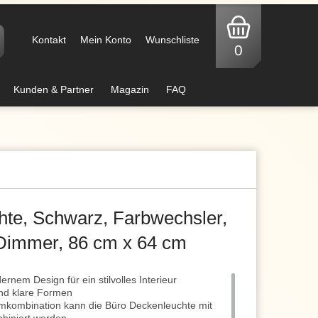
Kontakt
Mein Konto
Wunschliste
0
Kunden & Partner
Magazin
FAQ
te, Schwarz, Farbwechsler,
Dimmer, 86 cm x 64 cm
rnem Design für ein stilvolles Interieur
nd klare Formen
mkombination kann die Büro Deckenleuchte mit