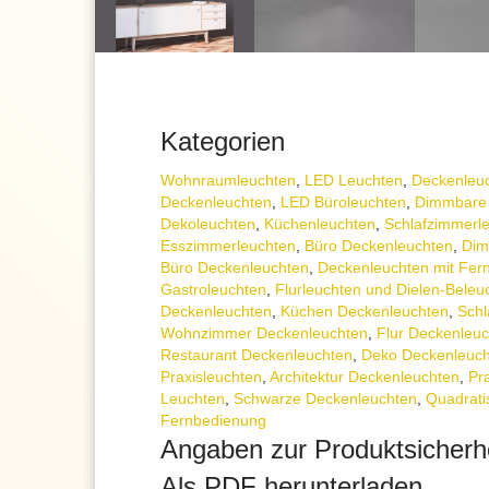
Kategorien
Wohnraum­leuchten
,
LED Leuchten
,
Decken­leu
Deckenleuchten
,
LED Büroleuchten
,
Dimmbare
Dekoleuchten
,
Küchenleuchten
,
Schlafzimmer­l
Esszimmer­­leuchten
,
Büro Deckenleuchten
,
Dim
Büro Deckenleuchten
,
Deckenleuchten mit Fer
Gastroleuchten
,
Flurleuchten und Dielen-Beleu
Deckenleuchten
,
Küchen Deckenleuchten
,
Schl
Wohnzimmer Deckenleuchten
,
Flur Deckenleu
Restaurant Deckenleuchten
,
Deko Deckenleuc
Praxisleuchten
,
Architektur Deckenleuchten
,
Pr
Leuchten
,
Schwarze Deckenleuchten
,
Quadrati
Fernbedienung
Angaben zur Produktsicherh
Als PDF herunterladen