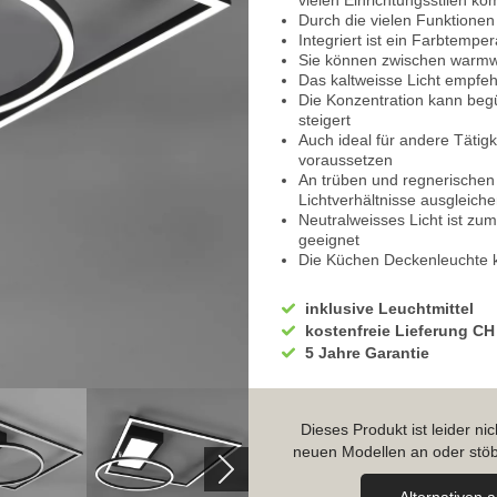
vielen Einrichtungsstilen ko
Durch die vielen Funktionen
Integriert ist ein Farbtempe
Sie können zwischen warmwe
Das kaltweisse Licht empfeh
Die Konzentration kann begü
steigert
Auch ideal für andere Tätig
voraussetzen
An trüben und regnerischen
Lichtverhältnisse ausgleich
Neutralweisses Licht ist zu
geeignet
Die Küchen Deckenleuchte k
Am Abend empfehlen wir die
Schaffen Sie sich eine Lic
inklusive Leuchtmittel
Zusätzlich ist ein Dimmer int
kostenfreie Lieferung CH
schafft mehr Komfort
5 Jahre Garantie
Zum Arbeiten, Kochen, Putze
volle Leuchtkraft ideal
Für den gemütlichen Abend i
Trinken Sie ein Glas Saft 
Dieses Produkt ist leider n
Für eine tolle Hintergrundbe
neuen Modellen an oder stöb
Zum Beispiel beim Filmsch
Integriert ist eine Memoryfu