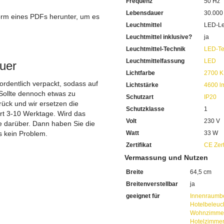
Frequenz
50 Hz
Mit einer Betriebsspannung
Eignung für den normalen 
Lebensdauer
30.000
orm eines PDFs herunter, um es
Gekennzeichnet mit der Sch
Leuchtmittel
LED-Le
.
Die
schwarze Deckenleuc
Leuchtmittel inklusive?
ja
Für die Verwendung in Inn
Die Tief beträgt bis zu 86 c
Leuchtmittel-Technik
LED-Te
Mit einer Breite von 64 cm
Leuchtmittelfassung
LED
uer
Ausladung ab Decke von 9 
Lichtfarbe
2700 K
Durch die flache Bauweise
1 x 33 Watt LED ist hier ver
 ordentlich verpackt, sodass auf
Lichtstärke
4600 l
Sehr sparsam im Energieve
Sollte dennoch etwas zu
Schutzart
IP20
Mit einer hohen Lichtleist
ück und wir ersetzen die
Schutzklasse
1
Die hohe Lumenzahl schafft
ert 3-10 Werktage. Wird das
grösseren Räumen
Volt
230 V
ie darüber. Dann haben Sie die
Die Lichtfarbe ist einstellbar
s kein Problem.
Watt
33 W
Von 2700 Kelvin in wohli
Zertifikat
CE Zert
Bis 6500 Kelvin in Kaltwei
Mit einer Farbwiedergabe v
Vermassung und Nutzen
Die Farben sehen Sie am Abe
Breite
64,5 cm
Extrem lange Lebensdauer 
Sie haben bei uns 5 Jahre Ga
Breitenverstellbar
ja
Bei Fragen, kontaktieren Sie
geeignet für
Innenraumb
Erkundigen Sie sich bei höh
Hotelbeleuc
Wir freuen uns auf Ihre Anf
Wohnzimmer
Hotelzimme