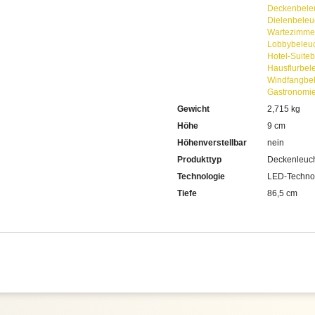
Deckenbele
Dielenbeleu
Wartezimme
Lobbybeleu
Hotel-Suite
Hausflurbel
Windfangbe
Gastronomi
Gewicht
2,715 kg
Höhe
9 cm
Höhenverstellbar
nein
Produkttyp
Deckenleuc
Technologie
LED-Techno
Tiefe
86,5 cm