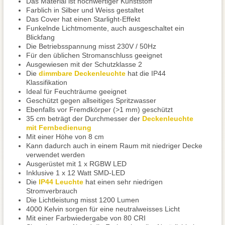
Das Material ist hochwertiger Kunststoff
Farblich in Silber und Weiss gestaltet
Das Cover hat einen Starlight-Effekt
Funkelnde Lichtmomente, auch ausgeschaltet ein
Blickfang
Die Betriebsspannung misst 230V / 50Hz
Für den üblichen Stromanschluss geeignet
Ausgewiesen mit der Schutzklasse 2
Die
dimmbare Deckenleuchte
hat die IP44
Klassifikation
Ideal für Feuchträume geeignet
Geschützt gegen allseitiges Spritzwasser
Ebenfalls vor Fremdkörper (>1 mm) geschützt
35 cm beträgt der Durchmesser der
Deckenleuchte
mit Fernbedienung
Mit einer Höhe von 8 cm
Kann dadurch auch in einem Raum mit niedriger Decke
verwendet werden
Ausgerüstet mit 1 x RGBW LED
Inklusive 1 x 12 Watt SMD-LED
Die
IP44 Leuchte
hat einen sehr niedrigen
Stromverbrauch
Die Lichtleistung misst 1200 Lumen
4000 Kelvin sorgen für eine neutralweisses Licht
Mit einer Farbwiedergabe von 80 CRI