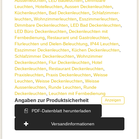
Aussen­leuchten
,
LED Badleuchten
,
Dimmbare
Leuchten
,
Hotelleuchten
,
Aussen Deckenleuchten
,
Küchenleuchten
,
Bad Deckenleuchten
,
Schlafzimmer­
leuchten
,
Wohnzimmer­leuchten
,
Esszimmer­­leuchten
,
Dimmbare Deckenleuchten
,
LED Bad Deckenleuchten
,
LED Büro Deckenleuchten
,
Deckenleuchten mit
Fernbedienung
,
Restaurant und Gastroleuchten
,
Flurleuchten und Dielen-Beleuchtung
,
IP44 Leuchten
,
Esszimmer Deckenleuchten
,
Küchen Deckenleuchten
,
Schlafzimmer Deckenleuchten
,
Wohnzimmer
Deckenleuchten
,
Flur Deckenleuchten
,
Hotel
Deckenleuchten
,
Restaurant Deckenleuchten
,
Praxisleuchten
,
Praxis Deckenleuchten
,
Weisse
Leuchten
,
Weisse Deckenleuchten
,
Weisse
Aussenleuchten
,
Runde Leuchten
,
Runde
Deckenleuchten
,
Leuchten mit Fernbedienung
Angaben zur Produktsicherheit
Anzeigen
PDF-Datenblatt herunterladen
Versandinformationen