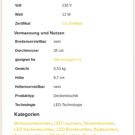
Volt
230 V
Watt
12 W
Zertifikat
CE Zertifikat
Vermassung und Nutzen
Breitenverstellbar
nein
Durchmesser
35 cm
geeignet für
Alle anzeigen [+]
Gewicht
0,53 kg
Höhe
8,7 cm
Höhenverstellbar
nein
Produkttyp
Deckenleuchte
Technologie
LED-Technologie
Kategorien
Wohnraum­leuchten
,
LED Leuchten
,
Decken­leuchten
,
LED Deckenleuchten
,
LED Büroleuchten
,
Badleuchten
,